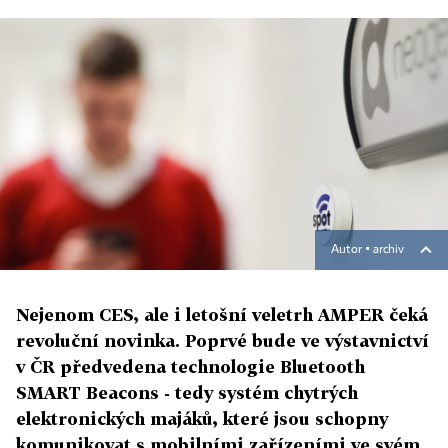
Autor ▪
archiv
Nejenom CES, ale i letošní veletrh AMPER čeká
revoluční novinka. Poprvé bude ve výstavnictví
v ČR předvedena technologie Bluetooth
SMART Beacons - tedy systém chytrých
elektronických majáků, které jsou schopny
komunikovat s mobilními zařízeními ve svém