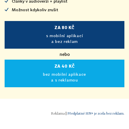
Články v audioverzi + playlist
Možnost kdykoliv zrušit
ZA 80 KČ
s mobilní aplikací
a bez reklam
nebo
ZA 40 KČ
bez mobilní aplikace
a s reklamou
|
Předplatné HN+ je zcela bez reklam.