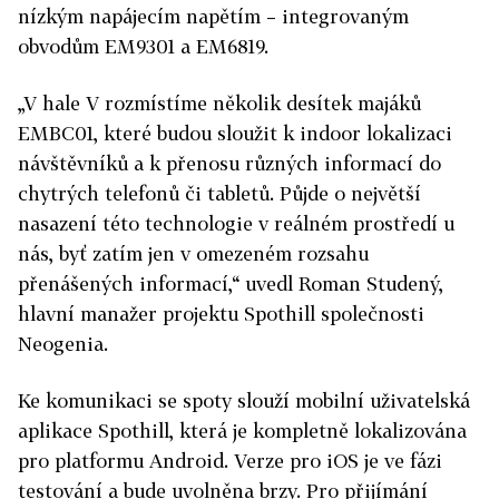
nízkým napájecím napětím – integrovaným
obvodům EM9301 a EM6819.
„V hale V rozmístíme několik desítek majáků
EMBC01, které budou sloužit k indoor lokalizaci
návštěvníků a k přenosu různých informací do
chytrých telefonů či tabletů. Půjde o největší
nasazení této technologie v reálném prostředí u
nás, byť zatím jen v omezeném rozsahu
přenášených informací,“ uvedl Roman Studený,
hlavní manažer projektu Spothill společnosti
Neogenia.
Ke komunikaci se spoty slouží mobilní uživatelská
aplikace Spothill, která je kompletně lokalizována
pro platformu Android. Verze pro iOS je ve fázi
testování a bude uvolněna brzy. Pro přijímání