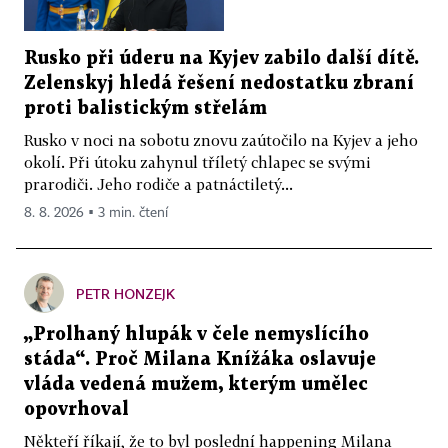
Rusko při úderu na Kyjev zabilo další dítě.
Zelenskyj hledá řešení nedostatku zbraní
proti balistickým střelám
Rusko v noci na sobotu znovu zaútočilo na Kyjev a jeho
okolí. Při útoku zahynul tříletý chlapec se svými
prarodiči. Jeho rodiče a patnáctiletý...
8. 8. 2026 ▪ 3 min. čtení
PETR HONZEJK
„Prolhaný hlupák v čele nemyslícího
stáda“. Proč Milana Knížáka oslavuje
vláda vedená mužem, kterým umělec
opovrhoval
Někteří říkají, že to byl poslední happening Milana