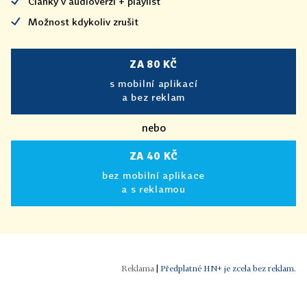
Články v audioverzi + playlist
Možnost kdykoliv zrušit
ZA 80 KČ
s mobilní aplikací
a bez reklam
nebo
ZA 40 KČ
bez mobilní aplikace
a s reklamou
|
Předplatné HN+ je zcela bez reklam.