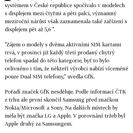
systémem v České republice spočívalo v modelech
s displejem mezi čtyřmi a pěti palci, významný
meziroční nárůst však zaznamenala také zařízení s
displejem pět až 5,6 ".
"Zájem o modely s dvěma aktivními SIM kartami
trvá, v prosinci již každý třetí prodaný chytrý
telefon spadal do této kategorie, byť to bylo
ovlivněno i tím, že někteří výrobci nabízí víceméně
pouze Dual SIM telefony," uvedla GfK.
Pořadí značek GfK nesděluje. Podle informací ČTK
z trhu ale první skončil Samsung před značkou
Nokia/Microsoft a Sony. Na dalších místech by
měla být značka LG a Apple. V porovnání tržeb byl
Apple druhý za Samsungem.