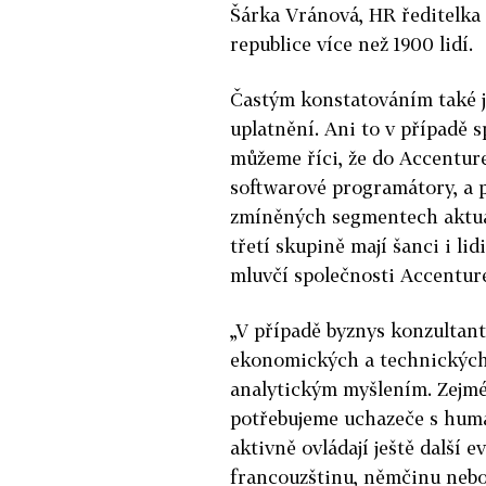
Šárka Vránová, HR ředitelka
republice více než 1900 lidí.
Častým konstatováním také je
uplatnění. Ani to v případě 
můžeme říci, že do Accenture
softwarové programátory, a p
zmíněných segmentech aktuál
třetí skupině mají šanci i l
mluvčí společnosti Accenture
„V případě byznys konzultant
ekonomických a technických
analytickým myšlením. Zejmé
potřebujeme uchazeče s huma
aktivně ovládají ještě další 
francouzštinu, němčinu nebo 