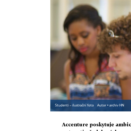
Studenti – ilustrační foto
Autor ▪
archiv HN
Accenture poskytuje ambi