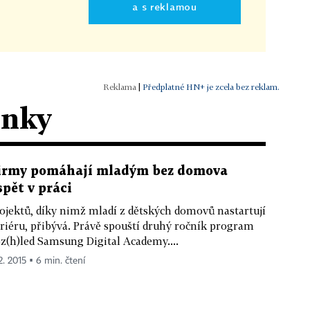
a s reklamou
|
Předplatné HN+ je zcela bez reklam.
ánky
irmy pomáhají mladým bez domova
spět v práci
ojektů, díky nimž mladí z dětských domovů nastartují
riéru, přibývá. Právě spouští druhý ročník program
z(h)led Samsung Digital Academy....
2. 2015 ▪ 6 min. čtení