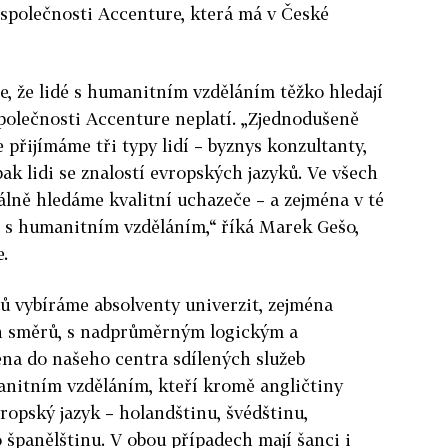
 společnosti Accenture, která má v České
, že lidé s humanitním vzděláním těžko hledají
společnosti Accenture neplatí. „Zjednodušeně
 přijímáme tři typy lidí – byznys konzultanty,
ak lidi se znalostí evropských jazyků. Ve všech
ně hledáme kvalitní uchazeče – a zejména v té
idi s humanitním vzděláním,“ říká Marek Gešo,
.
ů vybíráme absolventy univerzit, zejména
 směrů, s nadprůměrným logickým a
na do našeho centra sdílených služeb
nitním vzděláním, kteří kromě angličtiny
evropský jazyk – holandštinu, švédštinu,
španělštinu. V obou případech mají šanci i