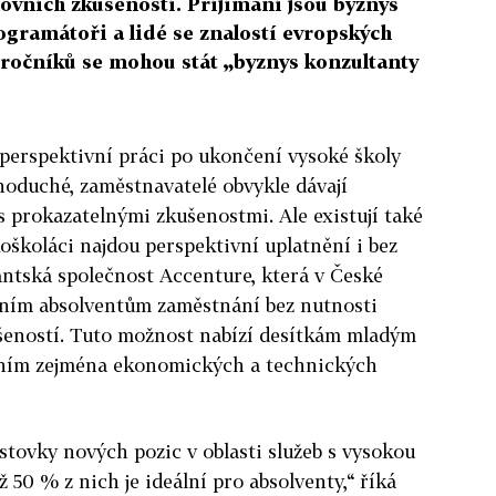
ovních zkušeností. Příjímání jsou byznys
ogramátoři a lidé se znalostí evropských
 ročníků se mohou stát „byznys konzultanty
a perspektivní práci po ukončení vysoké školy
noduché, zaměstnavatelé obvykle dávají
s prokazatelnými zkušenostmi. Ale existují také
oškoláci najdou perspektivní uplatnění i bez
antská společnost Accenture, která v České
zním absolventům zaměstnání bez nutnosti
šeností. Tuto možnost nabízí desítkám mladým
láním zejména ekonomických a technických
stovky nových pozic v oblasti služeb s vysokou
50 % z nich je ideální pro absolventy,“ říká