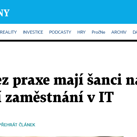
REALITY
INVESTICE
PODCASTY
HRY
PročNe
ARCHIV
D
ez praxe mají šanci n
í zaměstnání v IT
PŘEHRÁT ČLÁNEK