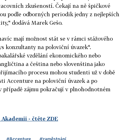
acovních zkušeností. Čekají na ně špičkové
sou podle odborných periodik jedny z nejlepších
tity,“ dodává Marek Gešo.
avíc mají možnost stát se v rámci stážového
s konzultanty na poloviční úvazek“.
bakalářské vzdělání ekonomického nebo
ngličtina a čeština nebo slovenština jako
přijímacího procesu mohou studenti už v době
sti Accenture na poloviční úvazek a po
v případě zájmu pokračují v plnohodnotném
í Akademii
- čtěte ZDE
#Accenture
#zaměstnání