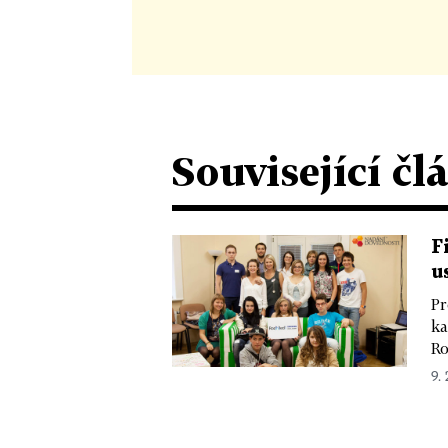
Související čl
F
u
Pr
ka
Ro
9. 