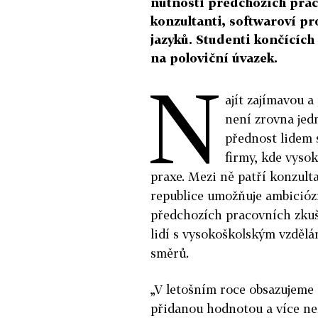
nutnosti předchozích prac
konzultanti, softwaroví pr
jazyků. Studenti končících
na poloviční úvazek.
N
ajít zajímavou 
není zrovna jed
přednost lidem 
firmy, kde vysok
praxe. Mezi ně patří konzult
republice umožňuje ambició
předchozích pracovních zku
lidí s vysokoškolským vzdě
směrů.
„V letošním roce obsazujeme 
přidanou hodnotou a více než 