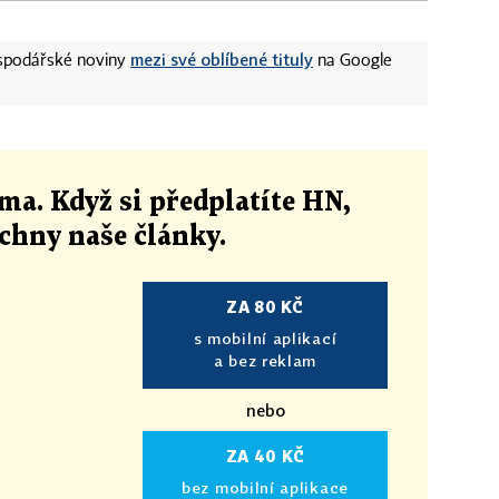
mezi své oblíbené tituly
ospodářské noviny
na Google
ma. Když si předplatíte HN,
echny naše články
.
ZA 80 KČ
s mobilní aplikací
a bez reklam
nebo
ZA 40 KČ
bez mobilní aplikace