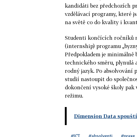
kandidáti bez předchozích pr
vzdělávací programy, které j
na světě co do kvality i kvan
Studenti končících ročníků n
(internship) programu „byzny
Předpokladem je minimálně 
technického směru, plynulá a
rodný jazyk. Po absolvování 
studií nastoupit do společno
dokončení vysoké školy pak 
režimu.
Dimension Data spoušt
#ICT
#absolventi
#praxe