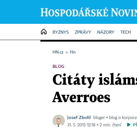
HOME
BYZNYS
ZPRÁVY
NÁZORY
TECH
HN.cz
›
Hn
BLOG
Citáty islám
Averroes
Josef Zbořil
bloger ▪ blog o korpora
P
31. 5. 2015 12:18 ▪ 2 min. čtení