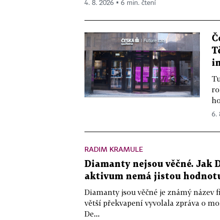
4. 8. 2026 ▪ 6 min. čtení
Č
T
i
Tu
ro
ho
6.
RADIM KRAMULE
Diamanty nejsou věčné. Jak D
aktivum nemá jistou hodnot
Diamanty jsou věčné je známý název f
větší překvapení vyvolala zpráva o m
De...