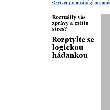
Osvícený emirátský premiér
Rozrušily vás
zprávy a cítíte
stres?
Rozptylte se
logickou
hádankou