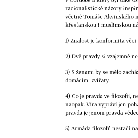
racionalistické názory inspi
včetně Tomáše Akvinského neb
křesťanskou i muslimskou n
1) Znalost je konformita věci 
2) Dvě pravdy si vzájemně ne
3) S ženami by se mělo zacház
domácími zvířaty.
4) Co je pravda ve filozofii, 
naopak. Víra vypráví jen po
pravda je jenom pravda vědeck
5) Armáda filozofů nestačí n