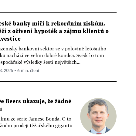
eské banky míří k rekordním ziskům.
ěží z oživení hypoték a zájmu klientů o
nvestice
zemský bankovní sektor se v polovině letošního
ku nachází ve velmi dobré kondici. Svědčí o tom
spodářské výsledky šesti největších...
 8. 2026 ▪ 6 min. čtení
e Beers ukazuje, že žádné
u
ilmu ze série Jamese Bonda. O to
ožném prodeji těžařského gigantu