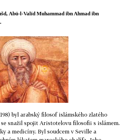
 Rušd, Abú-l-Valíd Muhammad ibn Ahmad ibn
.
1198)
byl arabský filosof islámského zlatého
 se snažil spojit Aristotelovu filosofii s islámem.
ky a medicíny. Byl soudcem v Seville a
osobním lékařem marockého chalífa. Jeho