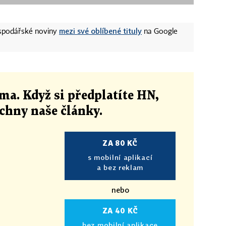
mezi své oblíbené tituly
ospodářské noviny
na Google
ma. Když si předplatíte HN,
echny naše články
.
ZA 80 KČ
s mobilní aplikací
a bez reklam
nebo
ZA 40 KČ
bez mobilní aplikace