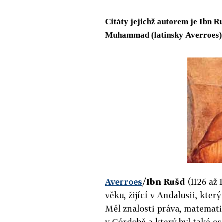
Citáty jejichž autorem je Ibn
Muhammad (latinsky Averroes)
Averroes
/
Ibn Rušd
(1126 až 
věku, žijící v Andalusii, který
Měl znalosti práva, matemati
v Córdobě a který byl také 