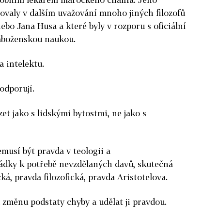
rovaly v dalším uvažování mnoho jiných filozofů
o Jana Husa a které byly v rozporu s oficiální
áboženskou naukou.
a intelektu.
odporují.
et jako s lidskými bytostmi, ne jako s
nemusí být pravda v teologii a
hádky k potřebě nevzdělaných davů, skutečná
á, pravda filozofická, pravda Aristotelova.
a změnu podstaty chyby a udělat ji pravdou.