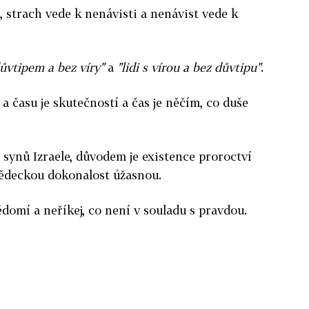
, strach vede k nenávisti a nenávist vede k
 důvtipem a bez víry"
a
"lidi s vírou a bez důvtipu"
.
a času je skutečností a čas je něčím, co duše
 synů Izraele, důvodem je existence proroctví
 vědeckou dokonalost úžasnou.
ědomí a neříkej, co není v souladu s pravdou.