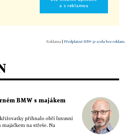
a s reklamou
|
Předplatné HN+ je zcela bez reklam.
N
 černém BMW s majákem
 křižovatky přihnalo obří luxusní
m majáčkem na střeše. Na