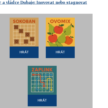
 a vládce Dubaje: Inovovat nebo stagnovat
HRÁT
HRÁT
HRÁT