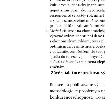
kultur zcela identicky (např. int
nepotismus brán jako něco zcela
respondentů se každý rok mírně 
rizika je samozřejmě možné omez
profesionálů se zahraničními zku
Možná citlivost na ekonomický/
výrazně ovlivňuje vstupní data: ř
s ekonomickým cyklem, totéž pl
optimismus/pesimismus a očekáv
v dotazníkovém šetření. Je tedy
spadla do recese, v podobných ž
dočkala oživení zaznamená zlepš
změnám.
Závěr: jak interpretovat v
Reakce na publikované výsle
metodologické problémy a n
konkurenceschopnosti. To z