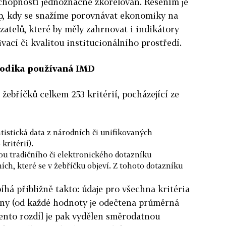
chopností jednoznačně zkorelován. Řešením je
up, kdy se snažíme porovnávat ekonomiky na
zatelů, které by měly zahrnovat i indikátory
vací či kvalitou institucionálního prostředí.
todika používaná IMD
žebříčků celkem 253 kritérií, pocházející ze
tatistická data z národních či unifikovaných
kritérií).
u tradičního či elektronického dotazníku
ch, které se v žebříčku objeví. Z tohoto dotazníku
há přibližně takto: údaje pro všechna kritéria
ány (od každé hodnoty je odečtena průměrná
ento rozdíl je pak vydělen směrodatnou