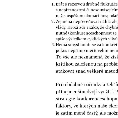
Brát s rezervou drobné fluktuac
s nepřesnostmi či nesouvisejícím
než s úspěšnou domácí hospodář
Zejména nepřeceňovat náhlá zlep
vlády. Hrozí zde riziko, že chyb
nutné (konkurenceschopnost se již
spíše výsledkem cyklických vlivů
Nemá smysl honit se za konkrétní
pokus nepřímo měřit velmi neur
To vše ale neznamená, že zís
kritikou založenou na problé
atakovat snad veškeré metod
Pro obdobné ročenky a žebří
přinejmenším dvojí využití.
strategie konkurenceschopno
faktory, ve kterých naše eko
je zatím méně častý, ale možn