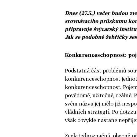
Dnes (27.5.) večer budou zv
srovnávacího průzkumu kon
připravuje švýcarský instit
Jak se podobné žebříčky sest
Konkurenceschopnost: poj
Podstatná část problémů sou
konkurenceschopnost jednot
konkurenceschopnost. Pojem j
povědomě, užitečně, reálně. P
svém názvu jej mělo již nesp
vládních strategií. Po dotaz
však obvykle nastane nepříje
Zcela jednoznačná, obecně p