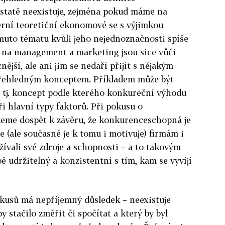
statě neexistuje, zejména pokud máme na
erní teoretiční ekonomové se s výjimkou
muto tématu kvůli jeho nejednoznačnosti spíše
í na management a marketing jsou sice vůči
jší, ale ani jim se nedaří přijít s nějakým
řehledným konceptem. Příkladem může být
“, tj. koncept podle kterého konkureční výhodu
i hlavní typy faktorů. Při pokusu o
žeme dospět k závěru, že konkurenceschopná je
 (ale současně je k tomu i motivuje) firmám i
žívali své zdroje a schopnosti – a to takovým
 udržitelný a konzistentní s tím, kam se vyvíjí
kusů má nepříjemný důsledek – neexistuje
y stačilo změřit či spočítat a který by byl