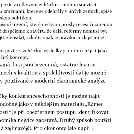
e pozic v celkovém žebříčku – mohou souviset
i změnami, které se odehrály v jiných zemích, spíše
skou politikou.
šení u zemí, které nedávno prošly recesí či změnou
ně dospějeme k závěru, že další reformy nemusí být
 zlepšila), ačkoliv opak je pravdou a zlepšení je
.
 pozicí v žebříčku, výsledky je nutno chápat jako
čitý koncept.
kaná data jsou bezcenná, ostatně levnou
mech s kvalitou a spolehlivostí dat je možné
y používané v moderní ekonomické analýze.
čky konkurenceschopnosti je možné najít
 Podobně jako v někdejším materiálu „Rámec
sti“ je při obezřetném postupu identifikovat
nomika nejvíce zaostává. Druhý způsob použití
á zajímavější. Pro ekonomy (ale např. i