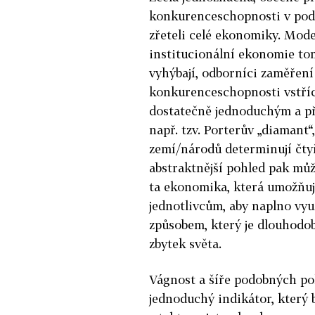
konkurenceschopnosti v pod
zřeteli celé ekonomiky. Mod
institucionální ekonomie to
vyhýbají, odborníci zaměřen
konkurenceschopnosti vstřícně
dostatečně jednoduchým a p
např. tzv. Porterův „diamant
zemí/národů determinují čtyř
abstraktnější pohled pak mů
ta ekonomika, která umožňuje
jednotlivcům, aby naplno vyu
způsobem, který je dlouhodobě
zbytek světa.
Vágnost a šíře podobných po
jednoduchý indikátor, který b