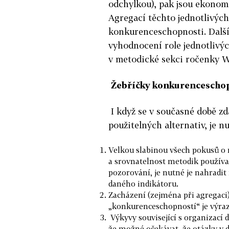
odchylkou), pak jsou ekonomi
Agregací těchto jednotlivých
konkurenceschopnosti. Další 
vyhodnocení role jednotlivýc
v metodické sekci ročenky W
Žebříčky konkurenceschop
I když se v současné době zd
použitelných alternativ, je 
Velkou slabinou všech pokusů o 
a srovnatelnost metodik používan
pozorování, je nutné je nahrad
daného indikátoru.
Zacházení (zejména při agregaci) 
„konkurenceschopností“ je výraz
Výkyvy související s organizací d
že možné očekávat, že otázky v 