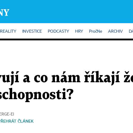
REALITY
INVESTICE
PODCASTY
HRY
PročNe
ARCHIV
D
vují a co nám říkají 
chopnosti?
CERGE-EI
PŘEHRÁT ČLÁNEK