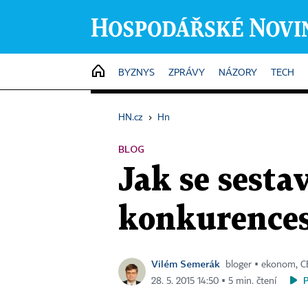
HOME
BYZNYS
ZPRÁVY
NÁZORY
TECH
HN.cz
›
Hn
BLOG
Jak se sesta
konkurences
Vilém Semerák
bloger ▪ ekonom, 
28. 5. 2015 14:50 ▪ 5 min. čtení