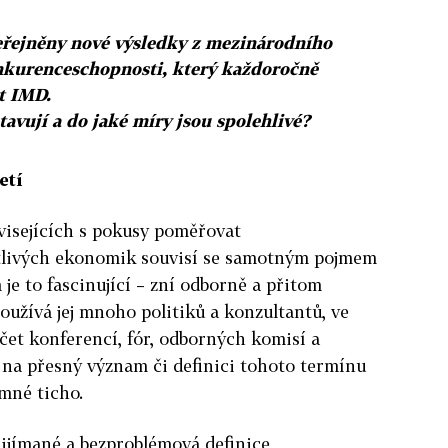
eřejněny nové výsledky z mezinárodního
kurenceschopnosti, který každoročně
ut IMD.
avují a do jaké míry jsou spolehlivé?
etí
visejících s pokusy poměřovat
livých ekonomik souvisí se samotným pojmem
e to fascinující – zní odborně a přitom
oužívá jej mnoho politiků a konzultantů, ve
očet konferencí, fór, odborných komisí a
u na přesný význam či definici tohoto termínu
mné ticho.
řijímané a bezproblémová definice