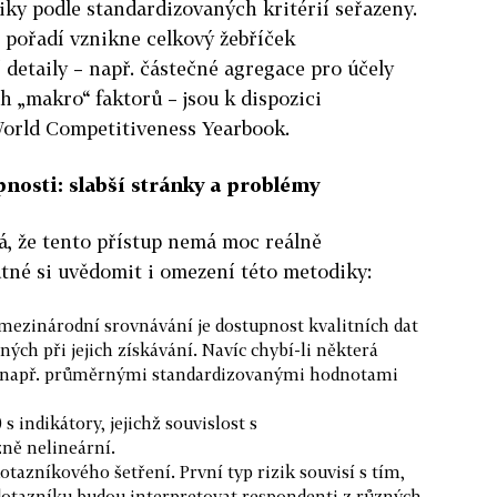
ky podle standardizovaných kritérií seřazeny.
 pořadí vznikne celkový žebříček
detaily – např. částečné agregace pro účely
h „makro“ faktorů – jsou k dispozici
orld Competitiveness Yearbook.
nosti: slabší stránky a problémy
á, že tento přístup nemá moc reálně
nutné si uvědomit i omezení této metodiky:
mezinárodní srovnávání je dostupnost kvalitních dat
ých při jejich získávání. Navíc chybí-li některá
it např. průměrnými standardizovanými hodnotami
s indikátory, jejichž souvislost s
ně nelineární.
otazníkového šetření. První typ rizik souvisí s tím,
dotazníku budou interpretovat respondenti z různých