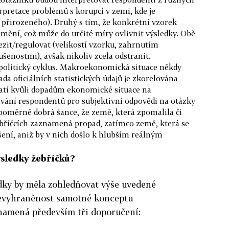
erpretace problémů s korupcí v zemi, kde je
 přirozeného). Druhý s tím, že konkrétní vzorek
mění, což může do určité míry ovlivnit výsledky. Obě
it/regulovat (velikostí vzorku, zahrnutím
šenostmi), avšak nikoliv zcela odstranit.
politický cyklus. Makroekonomická situace někdy
ada oficiálních statistických údajů je zkorelována
atí kvůli dopadům ekonomické situace na
ání respondentů pro subjektivní odpovědi na otázky
 poměrně dobrá šance, že země, která zpomalila či
ebříčcích zaznamená propad, zatímco země, která se
ení, aniž by v nich došlo k hlubším reálným
ýsledky žebříčků?
dky by měla zohledňovat výše uvedené
evyhraněnost samotné konceptu
namená především tři doporučení: