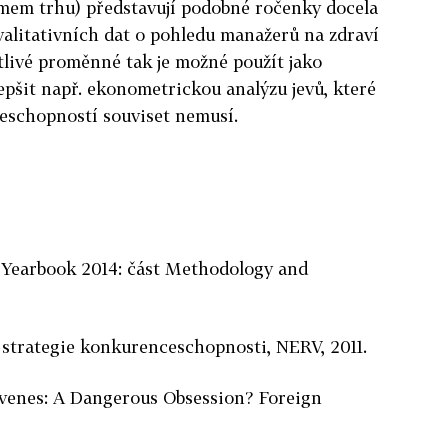
umem trhu) představují podobné ročenky docela
kvalitativních dat o pohledu manažerů na zdraví
tlivé proměnné tak je možné použít jako
epšit např. ekonometrickou analýzu jevů, které
eschopností souviset nemusí.
Yearbook 2014: část Methodology and
 strategie konkurenceschopnosti, NERV, 2011.
ivenes: A Dangerous Obsession? Foreign