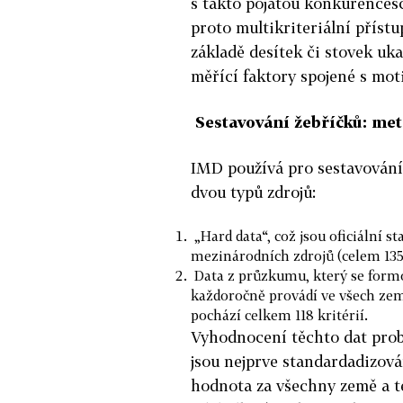
s takto pojatou konkurences
proto multikriteriální příst
základě desítek či stovek uka
měřící faktory spojené s moti
Sestavování žebříčků: me
IMD používá pro sestavování 
dvou typů zdrojů:
„Hard data“, což jsou oficiální s
mezinárodních zdrojů (celem 135 
Data z průzkumu, který se formo
každoročně provádí ve všech zemí
pochází celkem 118 kritérií.
Vyhodnocení těchto dat probí
jsou nejprve standardadizov
hodnota za všechny země a t