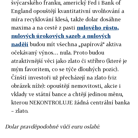
švýcarského franku, americký Fed i Bank of
England opouštějí kvantitativní uvolňování a
míra recyklování klesá, takže dolar dosáhne
maxima a na cestě z pasti
nulového růstu,
nulových úrokových sazeb a nulových
nadějí
budou mít všechna „papírová“ aktiva
očekávaný výnos… nula. Proto budou
atraktivnější věci jako zlato či stříbro (které je
mým favoritem, co se týče dlouhých pozic).
Čínští investoři už přecházejí na zlato (viz
obrázek níže): opouštějí nemovitosti, akcie i
vklady ve státní bance a chtějí jedinou měnu,
kterou NEKONTROLUJE žádná centrální banka
– zlato.
Dolar pravděpodobně vůči euru oslabí: