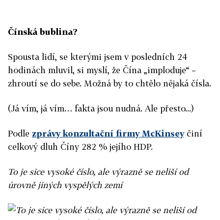
Čínská bublina?
Spousta lidí, se kterými jsem v posledních 24
hodinách mluvil, si myslí, že Čína „imploduje“ –
zhroutí se do sebe. Možná by to chtělo nějaká čísla.
(Já vím, já vím… fakta jsou nudná. Ale přesto...)
Podle
zprávy konzultační firmy McKinsey
činí
celkový dluh Číny 282 % jejího HDP.
To je sice vysoké číslo, ale výrazně se neliší od
úrovně jiných vyspělých zemí