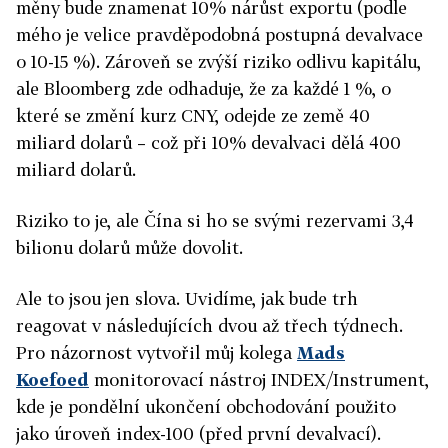
měny bude znamenat 10% nárůst exportu (podle
mého je velice pravděpodobná postupná devalvace
o 10-15 %). Zároveň se zvýší riziko odlivu kapitálu,
ale Bloomberg zde odhaduje, že za každé 1 %, o
které se změní kurz CNY, odejde ze země 40
miliard dolarů – což při 10% devalvaci dělá 400
miliard dolarů.
Riziko to je, ale Čína si ho se svými rezervami 3,4
bilionu dolarů může dovolit.
Ale to jsou jen slova. Uvidíme, jak bude trh
reagovat v následujících dvou až třech týdnech.
Pro názornost vytvořil můj kolega
Mads
Koefoed
monitorovací nástroj INDEX/Instrument,
kde je pondělní ukončení obchodování použito
jako úroveň index-100 (před první devalvací).