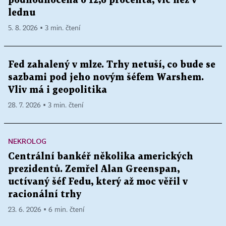
podhodnocená o 12,6 procenta, víc než v
lednu
5. 8. 2026 ▪ 3 min. čtení
Fed zahalený v mlze. Trhy netuší, co bude se
sazbami pod jeho novým šéfem Warshem.
Vliv má i geopolitika
28. 7. 2026 ▪ 3 min. čtení
NEKROLOG
Centrální bankéř několika amerických
prezidentů. Zemřel Alan Greenspan,
uctívaný šéf Fedu, který až moc věřil v
racionální trhy
23. 6. 2026 ▪ 6 min. čtení