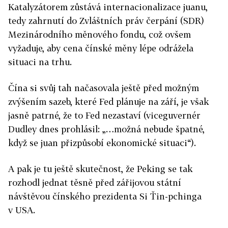
Katalyzátorem zůstává internacionalizace juanu,
tedy zahrnutí do Zvláštních práv čerpání (SDR)
Mezinárodního měnového fondu, což ovšem
vyžaduje, aby cena čínské měny lépe odrážela
situaci na trhu.
Čína si svůj tah načasovala ještě před možným
zvýšením sazeb, které Fed plánuje na září, je však
jasně patrné, že to Fed nezastaví (viceguvernér
Dudley dnes prohlásil: „…možná nebude špatné,
když se juan přizpůsobí ekonomické situaci“).
A pak je tu ještě skutečnost, že Peking se tak
rozhodl jednat těsně před zářijovou státní
návštěvou čínského prezidenta Si Ťin-pchinga
v USA.