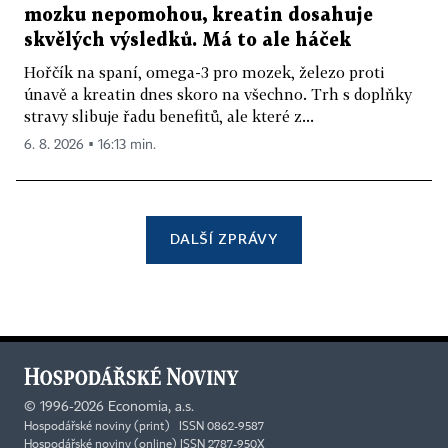
mozku nepomohou, kreatin dosahuje
skvělých výsledků. Má to ale háček
Hořčík na spaní, omega-3 pro mozek, železo proti
únavě a kreatin dnes skoro na všechno. Trh s doplňky
stravy slibuje řadu benefitů, ale které z...
6. 8. 2026 ▪ 16:13 min.
DALŠÍ ZPRÁVY
©
1996-2026
Economia, a.s.
Hospodářské noviny (print) ISSN 0862-9587
Hospodářské noviny (online) ISSN 2787-950X