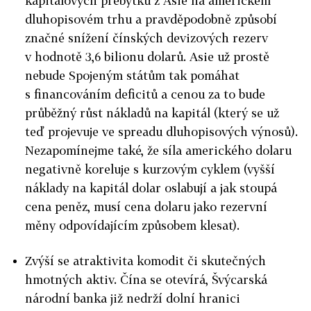
kapitálových přebytků z Asie na americkém
dluhopisovém trhu a pravděpodobně způsobí
značné snížení čínských devizových rezerv
v hodnotě 3,6 bilionu dolarů. Asie už prostě
nebude Spojeným státům tak pomáhat
s financováním deficitů a cenou za to bude
průběžný růst nákladů na kapitál (který se už
teď projevuje ve spreadu dluhopisových výnosů).
Nezapomínejme také, že síla amerického dolaru
negativně koreluje s kurzovým cyklem (vyšší
náklady na kapitál dolar oslabují a jak stoupá
cena peněz, musí cena dolaru jako rezervní
měny odpovídajícím způsobem klesat).
Zvýší se atraktivita komodit či skutečných
hmotných aktiv. Čína se otevírá, Švýcarská
národní banka již nedrží dolní hranici