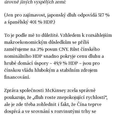
(Jen pro zajímavost, japonský dluh odpovídá 517 %
a španělský 401 % HDP.)
To je podle mě to důležité. Vzhledem k rozsáhlejším
makroekonomickým důsledkům se příliš
zaměřujeme na 3% posun CNY. Růst čínského
nominálního HDP snadno pokryje cenu dluhu a
hrubé domácí úspory – 49,9 % HDP – jsou pro
čínskou vládu hlubokým a stabilním zdrojem
financování.
Zpráva společnosti McKinsey zcela správně
poukazuje, že „dluh roste znepokojující rychlostí“,
ale je zde třeba zohlednit i fakt, že Čína teprve
dospívá a ve srovnání s rozvinutými trhy se