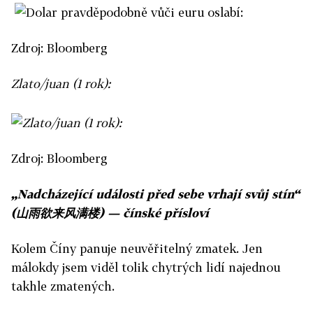
Zdroj: Bloomberg
Zlato/juan (1 rok):
Zdroj: Bloomberg
„Nadcházející události před sebe vrhají svůj stín“
(
山雨欲
来风满楼
) — čínské přísloví
Kolem Číny panuje neuvěřitelný zmatek. Jen
málokdy jsem viděl tolik chytrých lidí najednou
takhle zmatených.