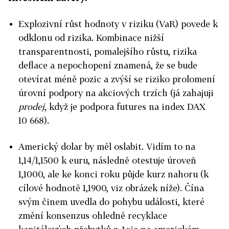
Explozivní růst hodnoty v riziku (VaR) povede k
odklonu od rizika. Kombinace nižší
transparentnosti, pomalejšího růstu, rizika
deflace a nepochopení znamená, že se bude
otevírat méně pozic a zvýší se riziko prolomení
úrovní podpory na akciových trzích (já zahajuji
prodej
, když je podpora futures na index DAX
10 668).
Americký dolar by měl oslabit. Vidím to na
1,14/1,1500 k euru, následně otestuje úroveň
1,1000, ale ke konci roku půjde kurz nahoru (k
cílové hodnotě 1,1900, viz obrázek níže). Čína
svým činem uvedla do pohybu události, které
změní konsenzus ohledně recyklace