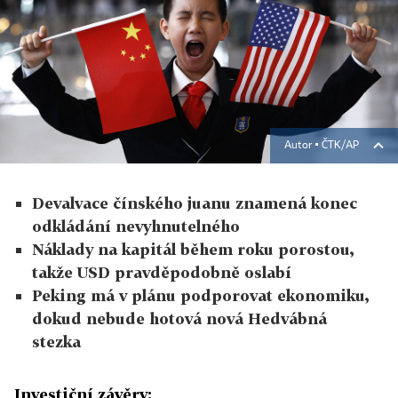
Autor ▪
ČTK/AP
Devalvace čínského juanu znamená konec
odkládání nevyhnutelného
Náklady na kapitál během roku porostou,
takže USD pravděpodobně oslabí
Peking má v plánu podporovat ekonomiku,
dokud nebude hotová nová Hedvábná
stezka
Investiční závěry: