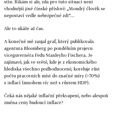
stín. Říkám si ale, zda pro tuto situaci není
vhodnější jiné čínské přísloví: „Moudrý člověk se
nepostaví vedle nebezpečné zdi“…
Ale to ukáže až čas.
A konečně mě zaujal graf, který publikovala
agentura Bloomberg po pondělním projevu
viceguvernéra Fedu Stanleyho Fischera. Je
zajímavé, jak ve světě, kde je z ekonomického
hlediska všechno podhodnocené, koreluje růst
počtu pracovních míst do značné míry (>70%)
s inflací (mnohem víc než s růstem HDP).
Čeká nás nějaké inflační překvapení, nebo alespoň
změna ceny budoucí inflace?