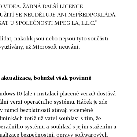
 VIDEA. ŽÁDNÁ DALŠÍ LICENCE
UŽITÍ SE NEUDĚLUJE ANI NEPŘEDPOKLÁDÁ.
AT U SPOLEČNOSTI MPEG LA, L.L.C."
lídat, nakolik jsou nebo nejsou tyto součásti
yužívány, už Microsoft neuvání.
aktualizace, bohužel však povinně
ws 10 (ale i instalací placené verze) dostává
uální verzi operačního systému. Háček je zde
 v rámci bezplatnosti stávají víceméně
ínkách totiž uživatel souhlasí s tím, že
peračního systému a souhlasí s jejím stažením a
ktualizace bezpečnostní, opravy softwarových