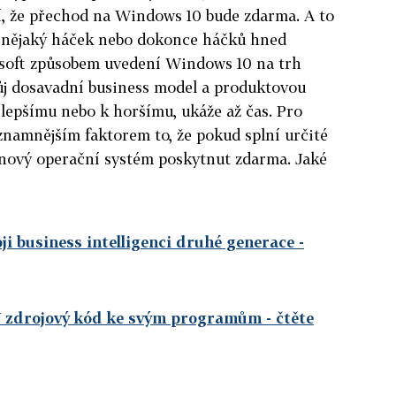
í, že přechod na Windows 10 bude zdarma. A to
t nějaký háček nebo dokonce háčků hned
rosoft způsobem uvedení Windows 10 na trh
j dosavadní business model a produktovou
 k lepšímu nebo k horšímu, ukáže až čas. Pro
znamnějším faktorem to, že pokud splní určité
nový operační systém poskytnut zdarma. Jaké
ji business intelligenci druhé generace
-
Ú zdrojový kód ke svým programům
- čtěte