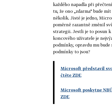
každého napadla při přečten
tu, že ono „zdarma“ bude mí
několik. Jisté je jedno, Mic
poměrně razantně změnil svů
strategii. Jestli je to posun
koncového uživatele je nejvý
podmínky, opravdu mu bude 
podmínky to jsou?
Microsoft představil svo
čtěte ZDE
Microsoft poskytne NB
ZDE