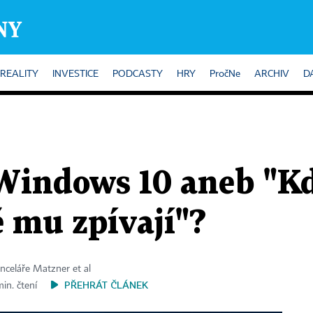
REALITY
INVESTICE
PODCASTY
HRY
PročNe
ARCHIV
D
Windows 10 aneb "K
ě mu zpívají"?
nceláře Matzner et al
PŘEHRÁT ČLÁNEK
min. čtení