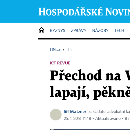
HOME
BYZNYS
ZPRÁVY
NÁZORY
TECH
HN.cz
›
Hn
ICT REVUE
Přechod na 
lapají, pěkn
Jiří Matzner
zakladatel advokátní ka
25. 1. 2016 11:48 ▪ Aktualizováno ▪ 8 