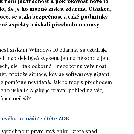
k není jedinečnost a pokrokovost nového
kt, že je ho možné získat zdarma. Otázkou,
oce, se stala bezpečnost a také podmínky
teré aspekty a úskalí přechodu na nový
ost získání Windows 10 zdarma, se vztahuje,
ých nabídek bývá zvykem, jen na někoho a jen
ech, ale i tak odborná i neodborná veřejnost
ět, protože situace, kdy se softwarový gigant
je poměrně nevídaná. Jak to tedy s přechodem
jeho úskalí? A jaký je právní pohled na věc,
vůbec neřeší?
nového přináší?
- čtěte ZDE
il vypíchnout první myšlenku, která snad