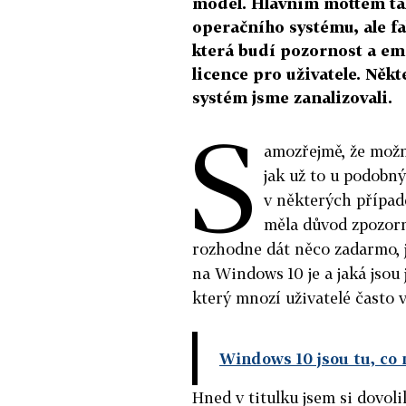
model. Hlavním mottem ta
operačního systému, ale fa
která budí pozornost a em
licence pro uživatele. Něk
systém jsme zanalizovali.
S
amozřejmě, že možn
jak už to u podobn
v některých případ
měla důvod zpozorn
rozhodne dát něco zadarmo, 
na Windows 10 je a jaká jsou 
který mnozí uživatelé často 
Windows 10 jsou tu, co 
Hned v titulku jsem si dovol