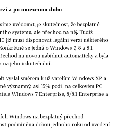
erzí a po omezenou dobu
síme uvědomit, je skutečnost, že bezplatné
ího systému, ale přechod na něj. Tudíž
10 již musí disponovat legální verzí některého
onkrétně se jedná o Windows 7, 8 a 8.1.
 přechod na novou nabídnut automaticky a byla
 na jeho uskutečnění.
ft vyslal směrem k uživatelům Windows XP a
ěrně významný, asi 15% podíl na celkovém PC
atelé Windows 7 Enterprise, 8/8.1 Enterprise a
arších Windows na bezplatný přechod
atnost podmíněna dobou jednoho roku od uvedení