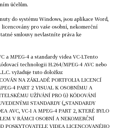
ním účelům.
hrnuty do systému Windows, jsou aplikace Word,
 licencovány pro vaše osobní, nekomerční
tatné smlouvy nevlastníte práva ke
VC a MPEG-4 a standardy videa VC-1.Tento
kódovací technologii H.264/MPEG-4 AVC nebo
L.C. vyžaduje tuto doložku:
COVÁN NA ZÁKLADĚ PORTFOLIA LICENCÍ
MPEG-4 PART 2 VISUAL K OSOBNÍMU A
ELSKÉMU UŽÍVÁNÍ PRO (i) KÓDOVÁNÍ
 UVEDENÝMI STANDARDY („STANDARDY
EA AVC, VC-1 A MPEG-4 PART 2, KTERÉ BYLO
LEM V RÁMCI OSOBNÍ A NEKOMERČNÍ
OD POSKYTOVATELE VIDEA LICENCOVANÉHO