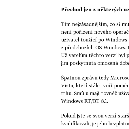
Přechod jen z některých v
Tím nejzásadnějším, co si mu
není pořízení nového operačn
uživatel toužící po Windows 
z předchozích OS Windows. K
Uživatelům těchto verzí byl
jim poskytnuta omozená doba
Špatnou zprávu tedy Microso
Vista, kteří stále tvoří pom
trhu. Smůlu mají rovněž uživ
Windows RT/RT 8.1.
Pokud jste se svou verzí st
kvalifikovali, je jeho bezpl