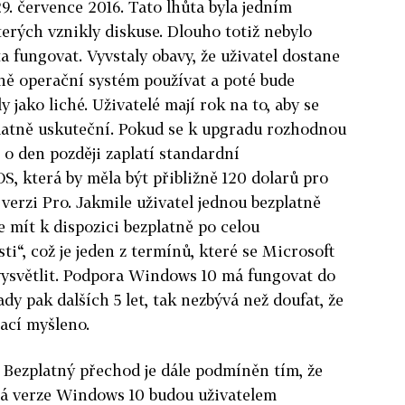
9. července 2016. Tato lhůta byla jedním
erých vznikly diskuse. Dlouho totiž nebylo
ta fungovat. Vyvstaly obavy, že uživatel dostane
ně operační systém používat a poté bude
y jako liché. Uživatelé mají rok na to, aby se
platně uskuteční. Pokud se k upgradu rozhodnou
, o den později zaplatí standardní
, která by měla být přibližně 120 dolarů pro
verzi Pro. Jakmile uživatel jednou bezplatně
e mít k dispozici bezplatně po celou
i“, což je jeden z termínů, které se Microsoft
vysvětlit. Podpora Windows 10 má fungovat do
y pak dalších 5 let, tak nezbývá než doufat, že
ací myšleno.
zplatný přechod je dále podmíněn tím, že
ná verze Windows 10 budou uživatelem