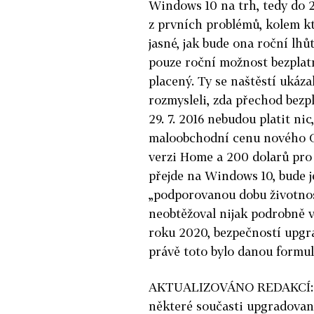
Windows 10 na trh, tedy do 2
z prvních problémů, kolem kt
jasné, jak bude ona roční lhů
pouze roční možnost bezplat
placený. Ty se naštěstí ukázal
rozmysleli, zda přechod bez
29. 7. 2016 nebudou platit nic
maloobchodní cenu nového OS
verzi Home a 200 dolarů pro 
přejde na Windows 10, bude j
„podporovanou dobu životnost
neobtěžoval nijak podrobně 
roku 2020, bezpečností upgrad
právě toto bylo danou formul
AKTUALIZOVÁNO REDAKCÍ: Be
některé současti upgradova