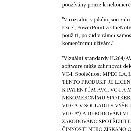
používány pouze k nekomerč
"V rozsahu, v jakém jsou za
Excel, PowerPoint a OneNote
použití, pokud v rámci samos
komerčnímu užívání."
"Vizuální standardy H.264/A
software může zahrnovat de
VC-1. Společnost MPEG LA, L.
TENTO PRODUKT JE LICEN
K PATENTŮM AVC, VC-1 A 
NEKOMERČNÍMU SPOTŘEBIT
VIDEA V SOULADU S VÝŠE
VIDEA“) A DEKÓDOVÁNÍ VID
ZAKÓDOVÁNO SPOTŘEBITE
ČINNOSTI NEBO ZÍSKÁNO 