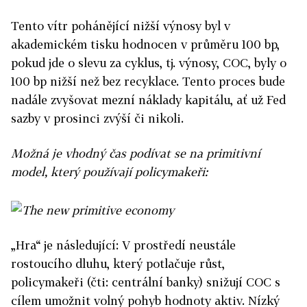
Tento vítr pohánějící nižší výnosy byl v
akademickém tisku hodnocen v průměru 100 bp,
pokud jde o slevu za cyklus, tj. výnosy, COC, byly o
100 bp nižší než bez recyklace. Tento proces bude
nadále zvyšovat mezní náklady kapitálu, ať už Fed
sazby v prosinci zvýší či nikoli.
Možná je vhodný čas podívat se na primitivní
model, který používají policymakeři:
„Hra“ je následující: V prostředí neustále
rostoucího dluhu, který potlačuje růst,
policymakeři (čti: centrální banky) snižují COC s
cílem umožnit volný pohyb hodnoty aktiv. Nízký