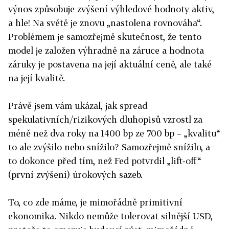
výnos způsobuje zvýšení výhledové hodnoty aktiv,
a hle! Na světě je znovu „nastolena rovnováha“.
Problémem je samozřejmě skutečnost, že tento
model je založen výhradně na záruce a hodnota
záruky je postavena na její aktuální ceně, ale také
na její kvalitě.
Právě jsem vám ukázal, jak spread
spekulativních/rizikových dluhopisů vzrostl za
méně než dva roky na 1400 bp ze 700 bp – „kvalitu“
to ale zvýšilo nebo snížilo? Samozřejmě snížilo, a
to dokonce před tím, než Fed potvrdil „lift-off“
(první zvýšení) úrokových sazeb.
To, co zde máme, je mimořádně primitivní
ekonomika. Nikdo nemůže tolerovat silnější USD,