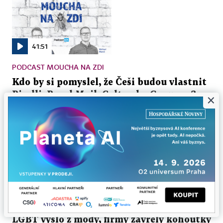
41:51
PODCAST MOUCHA NA ZDI
Kdo by si pomyslel, že Češi budou vlastnit
Pirelli, Royal Mail, Colt nebo Groupon?
×
Žijeme kapitalistické sci-fi
Za poslední dekádu se úplně otočila korouhvička
českého byznysu z východu na západ. Místo investic v
Rusku či jihovýchodní Asii se český...
7. 8. 2026 ▪ 41:51 min.
JULIE HRSTKOVÁ
LGBT vyšlo z módy, firmy zavřely kohoutky