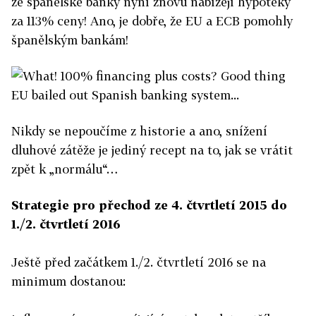
že španělské banky nyní znovu nabízejí hypotéky
za 113% ceny! Ano, je dobře, že EU a ECB pomohly
španělským bankám!
Nikdy se nepoučíme z historie a ano, snížení
dluhové zátěže je jediný recept na to, jak se vrátit
zpět k „normálu“…
Strategie pro přechod ze 4. čtvrtletí 2015 do
1./2. čtvrtletí 2016
Ještě před začátkem 1./2. čtvrtletí 2016 se na
minimum dostanou: