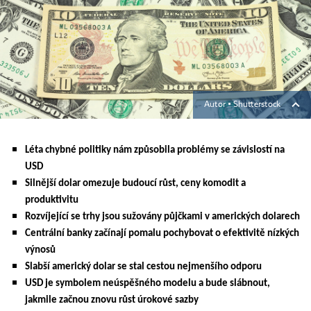
Autor ▪
Shutterstock
Léta chybné politiky nám způsobila problémy se závislostí na
USD
Silnější dolar omezuje budoucí růst, ceny komodit a
produktivitu
Rozvíjející se trhy jsou sužovány půjčkami v amerických dolarech
Centrální banky začínají pomalu pochybovat o efektivitě nízkých
výnosů
Slabší americký dolar se stal cestou nejmenšího odporu
USD je symbolem neúspěšného modelu a bude slábnout,
jakmile začnou znovu růst úrokové sazby