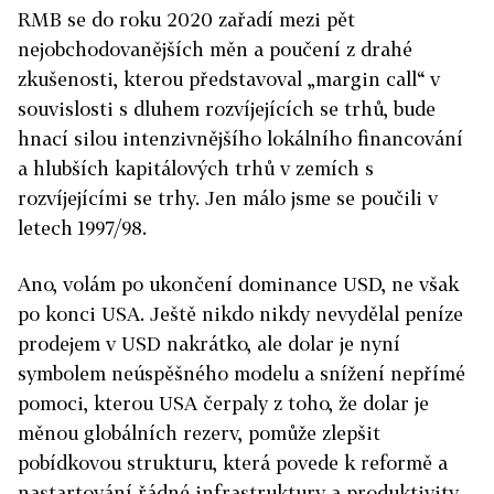
RMB se do roku 2020 zařadí mezi pět
nejobchodovanějších měn a poučení z drahé
zkušenosti, kterou představoval „margin call“ v
souvislosti s dluhem rozvíjejících se trhů, bude
hnací silou intenzivnějšího lokálního financování
a hlubších kapitálových trhů v zemích s
rozvíjejícími se trhy. Jen málo jsme se poučili v
letech 1997/98.
Ano, volám po ukončení dominance USD, ne však
po konci USA. Ještě nikdo nikdy nevydělal peníze
prodejem v USD nakrátko, ale dolar je nyní
symbolem neúspěšného modelu a snížení nepřímé
pomoci, kterou USA čerpaly z toho, že dolar je
měnou globálních rezerv, pomůže zlepšit
pobídkovou strukturu, která povede k reformě a
nastartování řádné infrastruktury a produktivity.