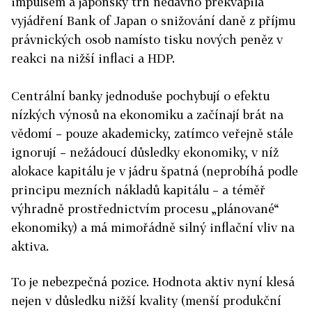
impulsem a japonský trh nedávno překvapila
vyjádření Bank of Japan o snižování daně z příjmu
právnických osob namísto tisku nových peněz v
reakci na nižší inflaci a HDP.
Centrální banky jednoduše pochybují o efektu
nízkých výnosů na ekonomiku a začínají brát na
vědomí – pouze akademicky, zatímco veřejně stále
ignorují – nežádoucí důsledky ekonomiky, v níž
alokace kapitálu je v jádru špatná (neprobíhá podle
principu mezních nákladů kapitálu – a téměř
výhradně prostřednictvím procesu „plánované“
ekonomiky) a má mimořádně silný inflační vliv na
aktiva.
To je nebezpečná pozice. Hodnota aktiv nyní klesá
nejen v důsledku nižší kvality (menší produkční