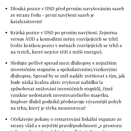
Dlouhá pozice v USD před prvním navyšováním sazeb
ze strany Fedu – první navýšení sazeb je
katalyzátorem!
Krátká pozice v USD po prvním navýšení. Zejména
versus AUD a komoditní měny rozvíjejících se trhů
(volte krátkou pozici v měnách rozvíjejících se trhů a
na trzích, které nejvíce těží z nižší energie).
Sledujte pečlivě spread mezi dluhopisy s nejnižším
investičním stupněm a spekulativními/rizikovými
dluhopisy. Spread by se měl nadále zvětšovat s tím, jak
bude nízká kvalita aktiv zvyšovat nabídku (a
způsobovat snižování investičních stupňů), čímž
vznikne nedostatek investovatelného majetku.
Imploze dluhů podniků představuje výraznější pohyb
na trhu, který je třeba monitorovat!
Očekávejte pokusy o restartování fiskální expanze ze
strany vlád a s největší pravděpodobností „v prostoru