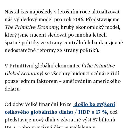
Nastal čas naposledy v letošním roce aktualizovat
náš výhledový model pro rok 2016. Představujeme
The Primitive Economy
, hrubý ekonomický model,
který jsme nuceni sledovat po mnoha letech
špatné politiky ze strany centrálních bank a zjevně
nedostatečné reformy ze strany politiků.
V Primitivní globální ekonomice (
The Primitive
Global Economy
) se všechny budoucí scénáře řídí
pouze jedním faktorem – směřováním amerického
dolaru.
Od doby Velké finanční krize
došlo ke zvýšení
celkového globálního dluhu / HDP o 17 %
, což
představuje nový dluh v závratné výši 57 bilionů
USD – jeho převážná část je vyčíslena v