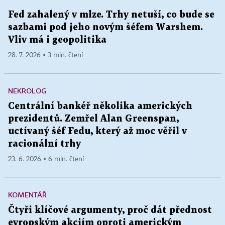
Fed zahalený v mlze. Trhy netuší, co bude se
sazbami pod jeho novým šéfem Warshem.
Vliv má i geopolitika
28. 7. 2026 ▪ 3 min. čtení
NEKROLOG
Centrální bankéř několika amerických
prezidentů. Zemřel Alan Greenspan,
uctívaný šéf Fedu, který až moc věřil v
racionální trhy
23. 6. 2026 ▪ 6 min. čtení
KOMENTÁŘ
Čtyři klíčové argumenty, proč dát přednost
evropským akciím oproti americkým