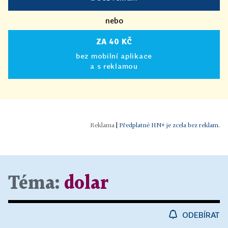
nebo
ZA 40 KČ
bez mobilní aplikace
a s reklamou
|
Předplatné HN+ je zcela bez reklam.
Téma:
dolar
ODEBÍRAT