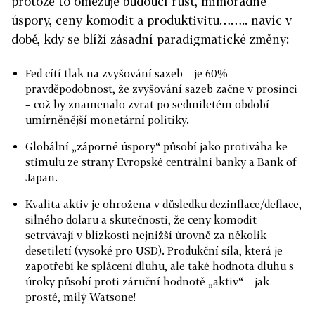
protože to omezuje budoucí růst, mimořádné
úspory, ceny komodit a produktivitu…….. navíc v
době, kdy se blíží zásadní paradigmatické změny:
Fed cítí tlak na zvyšování sazeb – je 60%
pravděpodobnost, že zvyšování sazeb začne v prosinci
– což by znamenalo zvrat po sedmiletém období
umírněnější monetární politiky.
Globální „záporné úspory“ působí jako protiváha ke
stimulu ze strany Evropské centrální banky a Bank of
Japan.
Kvalita aktiv je ohrožena v důsledku dezinflace/deflace,
silného dolaru a skutečnosti, že ceny komodit
setrvávají v blízkosti nejnižší úrovně za několik
desetiletí (vysoké pro USD). Produkční síla, která je
zapotřebí ke splácení dluhu, ale také hodnota dluhu s
úroky působí proti záruční hodnotě „aktiv“ – jak
prosté, milý Watsone!