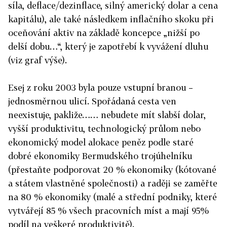
síla, deflace/dezinflace, silný americký dolar a cena
kapitálu), ale také následkem inflačního skoku při
oceňování aktiv na základě koncepce „nižší po
delší dobu…“, který je zapotřebí k vyvážení dluhu
(viz graf výše).
Esej z roku 2003 byla pouze vstupní branou –
jednosměrnou ulicí. Spořádaná cesta ven
neexistuje, pakliže…… nebudete mít slabší dolar,
vyšší produktivitu, technologický průlom nebo
ekonomický model alokace peněz podle staré
dobré ekonomiky Bermudského trojúhelníku
(přestaňte podporovat 20 % ekonomiky (kótované
a státem vlastněné společnosti) a raději se zaměřte
na 80 % ekonomiky (malé a střední podniky, které
vytvářejí 85 % všech pracovních míst a mají 95%
podíl na veškeré produktivitě).