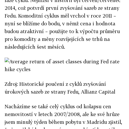
fáze cyklu. Nejnižší v historii byl červen/červenec
2014, což potvrdí první zvyšování sazeb ze strany
Fedu. Komoditní cyklus měl vrchol v roce 2011 –
nyní se blížíme do bodu, v němž cena i hodnota
budou atraktivní – použijte to k výpočtu průměru
pro komodity a měny rozvíjejících se trhů na
následujících šest měsíců.
Zdroj:
Historické poučení z cyklů zvyšování
úrokových sazeb ze strany Fedu, Allianz Capital
Nacházíme se také celý cyklus od kolapsu cen
nemovitostí v letech 2007/2008, ale ke své hrůze
jsem minulý týden během pobytu v Madridu zjistil,