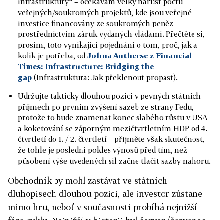
infrastruktury“ – očekávám velký nárůst počtu
veřejných/soukromých projektů, kde jsou veřejné
investice financovány ze soukromých peněz
prostřednictvím záruk vydaných vládami. Přečtěte si,
prosím, toto vynikající pojednání o tom, proč, jak a
kolik je potřeba, od
Johna Autherse z Financial
Times: Infrastructure: Bridging the
gap
(Infrastruktura: Jak překlenout propast).
Udržujte takticky dlouhou pozici v pevných státních
příjmech po prvním zvýšení sazeb ze strany Fedu,
protože to bude znamenat konec slabého růstu v USA
a koketování se záporným mezičtvrtletním HDP od 4.
čtvrtletí do 1. / 2. čtvrtletí – přijměte však skutečnost,
že tohle je poslední pokles výnosů před tím, než
působení výše uvedených sil začne tlačit sazby nahoru.
Obchodník by mohl zastávat ve státních
dluhopisech dlouhou pozici, ale investor zůstane
mimo hru, neboť v současnosti probíhá nejnižší