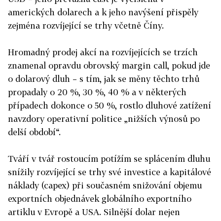
amerických dolarech a k jeho navýšení přispěly
zejména rozvíjející se trhy včetně Číny.
Hromadný prodej akcí na rozvíjejících se trzích
znamenal opravdu obrovský margin call, pokud jde
o dolarový dluh – s tím, jak se měny těchto trhů
propadaly o 20 %, 30 %, 40 % a v některých
případech dokonce o 50 %, rostlo dluhové zatížení
navzdory operativní politice „nižších výnosů po
delší období“.
Tváří v tvář rostoucím potížím se splácením dluhu
snížily rozvíjející se trhy své investice a kapitálové
náklady (capex) při současném snižování objemu
exportních objednávek globálního exportního
artiklu v Evropě a USA. Silnější dolar nejen