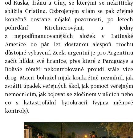
od Ruska, Íránu a Číny, se kterými se nekriticky
sblížila Cristina. Ozbrojeným silám se pak zřejmě
konečně dostane nějaké pozornosti, po letech
pohrdání Kirchnerovými, a jedny
z nejpodfinancovanějších složek v Latinské
Americe do pár let dostanou alespoň trochu
důstojné vybavení. Zcela urgentní je pro Argentinu
začít hlídat své hranice, přes které z Paraguaye a
Bolívie téměř nekontrolovaně proudí stále více
drog. Macri bohužel nijak konkrétně nezmínil, jak
zvrátit úpadek veřejných škol, jak pomoci veřejným
nemocnicím, jak bojovat se zločinem v ulicích nebo
co s katastrofální byrokracií (vyjma měnové
kontroly).