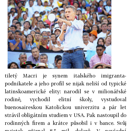
tiletý Macri je synem italského imigranta-
podnikatele a jeho profil se nijak neliší od typické
latinskoamerické elity: narodil se v milionářské
rodině, vychodil elitní školy, vystudoval
buenosaireskou Katolickou univerzitu a pár let
strávil obligátním studiem v USA. Pak nastoupil do
rodinných firem a krátce působil i v bance. Svůj
majetek přiznal 8,5 mil. dolarů. V nevšední