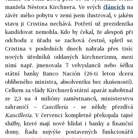
manžela Néstora Kirchnera. Ve svých
článcích
na
závěr mého pobytu v zemi jsem ilustroval, v jakém
stavu ji Cristina nechává. Potřetí už prezidentka
kandidovat nemohla. Kdo by čekal, že alespoň při
odchodu z úřadu se zachová čestně, spletl se.
Cristina v posledních dnech nabrala přes tisíc
nových úředníků oddaných kirchnerizmu, mezi
nimi např. jmenovala 7 velvyslanců nebo šéfku
státní banky Banco Nación (26-ti letou dceru
oblíbeného ministra, absolventku bez zkušeností).
Celkem za vlády Kirchnerů státní aparát nabobtnal
ze 2,3 na 4 milióny zaměstnanců, ministerstvu
zahraničí –
Cancillería
– se někdy přezdívá
Kancillería
. V červenci kompletně překopala tajné
služby, které mají nově hlídat i banky a finanční
domy. Řadu nejvýše postavených funkcionářů