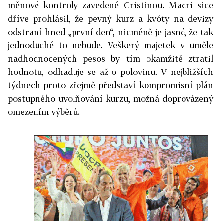
měnové kontroly zavedené Cristinou. Macri sice
dříve prohlásil, že pevný kurz a kvóty na devizy
odstraní hned „první den“, nicméně je jasné, že tak
jednoduché to nebude. Veškerý majetek v uměle
nadhodnocených pesos by tím okamžitě ztratil
hodnotu, odhaduje se až o polovinu. V nejbližších
týdnech proto zřejmě představí kompromisní plán
postupného uvolňování kurzu, možná doprovázený
omezením výběrů.