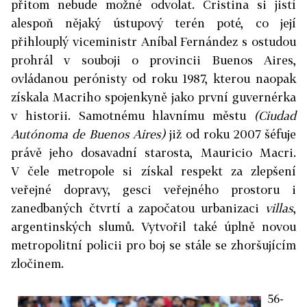
přitom nebude možné odvolat. Cristina si jistí
alespoň nějaký ústupový terén poté, co její
přihlouplý viceministr Aníbal Fernández s ostudou
prohrál v souboji o provincii Buenos Aires,
ovládanou perónisty od roku 1987, kterou naopak
získala Macriho spojenkyně jako první guvernérka
v historii. Samotnému hlavnímu městu
(Ciudad
Autónoma de Buenos Aires)
již od roku 2007 šéfuje
právě jeho dosavadní starosta, Mauricio Macri.
V čele metropole si získal respekt za zlepšení
veřejné dopravy, gesci veřejného prostoru i
zanedbaných čtvrtí a započatou urbanizaci
villas
,
argentinských slumů. Vytvořil také úplně novou
metropolitní policii pro boj se stále se zhoršujícím
zločinem.
56-