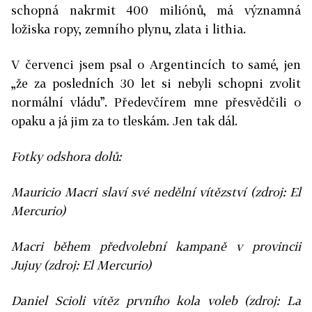
schopná nakrmit 400 miliónů, má významná
ložiska ropy, zemního plynu, zlata i lithia.
V červenci jsem psal o Argentincích to samé, jen
„že za posledních 30 let si nebyli schopni zvolit
normální vládu”. Předevčírem mne přesvědčili o
opaku a já jim za to tleskám. Jen tak dál.
Fotky odshora dolů:
Mauricio Macri slaví své nedělní vítězství (zdroj: El
Mercurio)
Macri během předvolební kampaně v provincii
Jujuy (zdroj: El Mercurio)
Daniel Scioli vítěz prvního kola voleb (zdroj: La