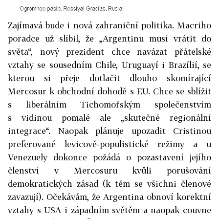
Zajímavá bude i nová zahraniční politika. Macriho
poradce už slíbil, že „Argentinu musí vrátit do
světa“, nový prezident chce navázat přátelské
vztahy se sousedním Chile, Uruguayí i Brazílií, se
kterou si přeje dotlačit dlouho skomírající
Mercosur k obchodní dohodě s EU. Chce se sblížit
s liberálním Tichomořským společenstvím
s vidinou pomalé ale „skutečné regionální
integrace“. Naopak plánuje upozadit Cristinou
preferované levicově-populistické režimy a u
Venezuely dokonce požádá o pozastavení jejího
členství v Mercosuru kvůli porušování
demokratických zásad (k těm se všichni členové
zavazují). Očekávám, že Argentina obnoví korektní
vztahy s USA i západním světěm a naopak couvne