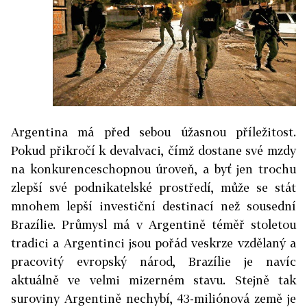
Argentina má před sebou úžasnou příležitost.
Pokud přikročí k devalvaci, čímž dostane své mzdy
na konkurenceschopnou úroveň, a byť jen trochu
zlepší své podnikatelské prostředí, může se stát
mnohem lepší investiční destinací než sousední
Brazílie. Průmysl má v Argentině téměř stoletou
tradici a Argentinci jsou pořád veskrze vzdělaný a
pracovitý evropský národ, Brazílie je navíc
aktuálně ve velmi mizerném stavu. Stejně tak
suroviny Argentině nechybí, 43-miliónová země je