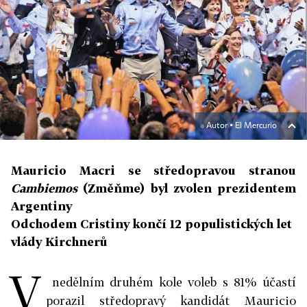
Autor ▪
El Mercurio
Mauricio Macri se středopravou stranou
Cambiemos
(Změňme) byl zvolen prezidentem
Argentiny
Odchodem Cristiny končí 12 populistických let
vlády Kirchnerů
V
nedělním druhém kole voleb s 81% účastí
porazil středopravý kandidát Mauricio