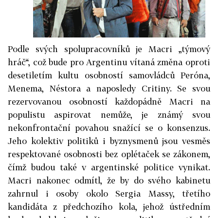
Podle svých spolupracovníků je Macri „týmový
hráč“, což bude pro Argentinu vítaná změna oproti
desetiletím kultu osobností samovládců Peróna,
Menema, Néstora a naposledy Critiny. Se svou
rezervovanou osobností každopádně Macri na
populistu aspirovat nemůže, je známý svou
nekonfrontační povahou snažící se o konsenzus.
Jeho kolektiv politiků i byznysmenů jsou vesměs
respektované osobnosti bez oplétaček se zákonem,
čímž budou také v argentinské politice vynikat.
Macri nakonec odmítl, že by do svého kabinetu
zahrnul i osoby okolo Sergia Massy, třetího
kandidáta z předchozího kola, jehož ústředním