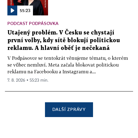
55:23
PODCAST PODPÁSOVKA
Utajený problém. V Česku se chystají
první volby, kdy sítě blokují politickou
reklamu. A hlavní oběť je nečekaná
V Podpásovce se tentokrát věnujeme tématu, o kterém
se vůbec nemluví. Meta začala blokovat politickou
reklamu na Facebooku a Instagramu a...
7. 8. 2026 ▪ 55:23 min.
DALŠÍ ZPRÁVY