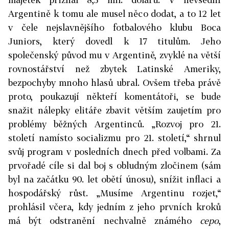
Argentině k tomu ale musel něco dodat, a to 12 let
v čele nejslavnějšího fotbalového klubu Boca
Juniors, který dovedl k 17 titulům. Jeho
společenský původ mu v Argentině, zvyklé na větší
rovnostářství než zbytek Latinské Ameriky,
bezpochyby mnoho hlasů ubral. Ovšem třeba právě
proto, poukazují někteří komentátoři, se bude
snažit nálepky elitáře zbavit větším zaujetím pro
problémy běžných Argentinců. „Rozvoj pro 21.
století namísto socializmu pro 21. století,“ shrnul
svůj program v posledních dnech před volbami. Za
prvořadé cíle si dal boj s obludným zločinem (sám
byl na začátku 90. let obětí únosu), snížit inflaci a
hospodářský růst. „Musíme Argentinu rozjet,“
prohlásil včera, kdy jedním z jeho prvních kroků
má být odstranění nechvalně známého
cepo
,