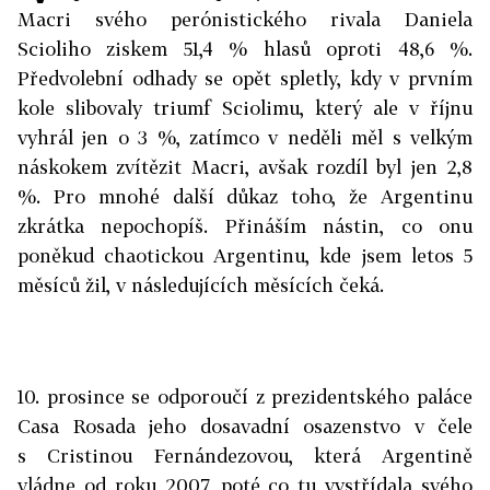
Macri svého perónistického rivala Daniela
Scioliho ziskem 51,4 % hlasů oproti 48,6 %.
Předvolební odhady se opět spletly, kdy v prvním
kole slibovaly triumf Sciolimu, který ale v říjnu
vyhrál jen o 3 %, zatímco v neděli měl s velkým
náskokem zvítězit Macri, avšak rozdíl byl jen 2,8
%. Pro mnohé další důkaz toho, že Argentinu
zkrátka nepochopíš. Přináším nástin, co onu
poněkud chaotickou Argentinu, kde jsem letos 5
měsíců žil, v následujících měsících čeká.
10. prosince se odporoučí z prezidentského paláce
Casa Rosada jeho dosavadní osazenstvo v čele
s Cristinou Fernándezovou, která Argentině
vládne od roku 2007, poté co tu vystřídala svého