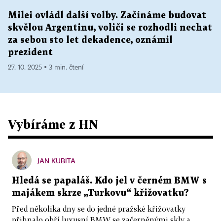
Milei ovládl další volby. Začínáme budovat
skvělou Argentinu, voliči se rozhodli nechat
za sebou sto let dekadence, oznámil
prezident
27. 10. 2025 ▪ 3 min. čtení
Vybíráme z HN
JAN KUBITA
Hledá se papaláš. Kdo jel v černém BMW s
majákem skrze „Turkovu“ křižovatku?
Před několika dny se do jedné pražské křižovatky
přihnalo obří luxusní BMW se začerněnými skly a