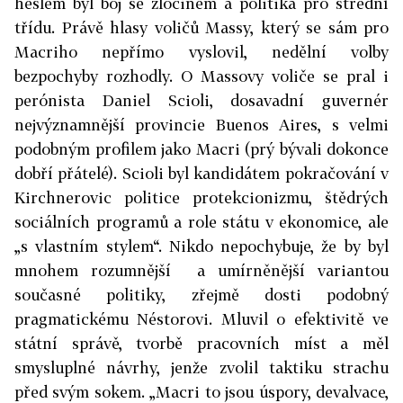
heslem byl boj se zločinem a politika pro střední
třídu. Právě hlasy voličů Massy, který se sám pro
Macriho nepřímo vyslovil, nedělní volby
bezpochyby rozhodly. O Massovy voliče se pral i
perónista Daniel Scioli, dosavadní guvernér
nejvýznamnější provincie Buenos Aires, s velmi
podobným profilem jako Macri (prý bývali dokonce
dobří přátelé). Scioli byl kandidátem pokračování v
Kirchnerovic politice protekcionizmu, štědrých
sociálních programů a role státu v ekonomice, ale
„s vlastním stylem“. Nikdo nepochybuje, že by byl
mnohem rozumnější a umírněnější variantou
současné politiky, zřejmě dosti podobný
pragmatickému Néstorovi. Mluvil o efektivitě ve
státní správě, tvorbě pracovních míst a měl
smysluplné návrhy, jenže zvolil taktiku strachu
před svým sokem. „Macri to jsou úspory, devalvace,