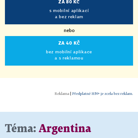
ZA 80 KČ
s mobilní aplikací
a bez reklam
nebo
ZA 40 KČ
bez mobilní aplikace
a s reklamou
|
Předplatné HN+ je zcela bez reklam.
Téma:
Argentina