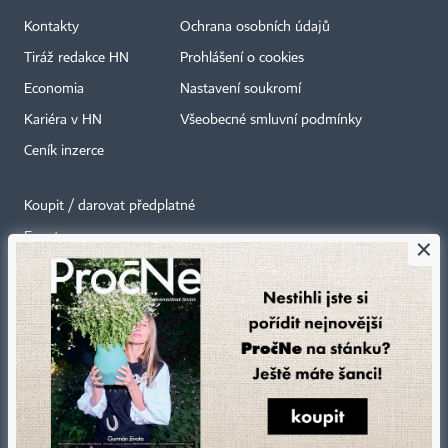
Kontakty
Ochrana osobních údajů
Tiráž redakce HN
Prohlášení o cookies
Economia
Nastavení soukromí
Kariéra v HN
Všeobecné smluvní podmínky
Ceník inzerce
Koupit / darovat předplatné
Eventy
×
Newslettery
RSS kanály
Autorská práva vykonává vydavatel. Bez písemného svolení vydavatele je
zakázáno jakékoli užití částí nebo celku díla, zejména rozmnožování a šíření
jakýmkoli způsobem, mechanickým nebo elektronickým, v českém nebo
jiném jazyce. Bez souhlasu vydavatele je zakázáno též rozmnožování
obsahu pro účely automatizované analýzy textů nebo dat