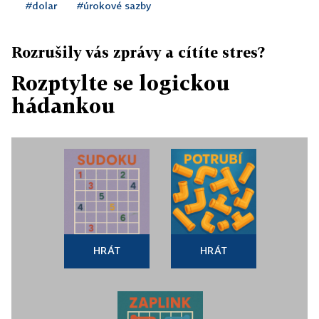
#dolar
#úrokové sazby
Rozrušily vás zprávy a cítíte stres?
Rozptylte se logickou
hádankou
HRÁT
HRÁT