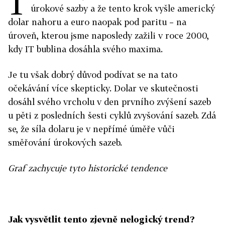
T
úrokové sazby a že tento krok vyšle americký
dolar nahoru a euro naopak pod paritu – na
úroveň, kterou jsme naposledy zažili v roce 2000,
kdy IT bublina dosáhla svého maxima.
Je tu však dobrý důvod podívat se na tato
očekávání více skepticky. Dolar ve skutečnosti
dosáhl svého vrcholu v den prvního zvýšení sazeb
u pěti z posledních šesti cyklů zvyšování sazeb. Zdá
se, že síla dolaru je v nepřímé úměře vůči
směřování úrokových sazeb.
Graf zachycuje tyto historické tendence
Jak vysvětlit tento zjevně nelogický trend?