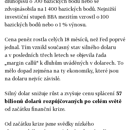
dluhopisů o 700 bazických bodů nebo se
zdvojnásobila na 1 400 bazických bodů. Nejnižší
investiční stupeň BBA mezitím vzrostl o 100
bazických bodů nebo o 1 % výnosu.
Cena peněz rostla celých 18 měsíců, než Fed poprvé
jednal. Tím vznikl současný stav silného dolaru
a v posledních třech letech se objevila řada
„margin callů“ k dluhům uváděných v dolarech. To
mělo dopad zejména na ty ekonomiky, které jsou
na dolaru nejvíc závislé.
Silný dolar snižuje růst a zvyšuje cenu splácení
57
bilionů dolarů rozpůjčovaných po celém světě
od začátku finanční krize.
Od začátku krize jsme svědky nízkého