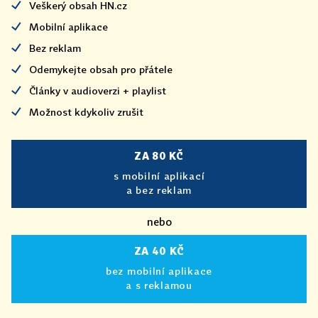
Veškerý obsah HN.cz
Mobilní aplikace
Bez reklam
Odemykejte obsah pro přátele
Články v audioverzi + playlist
Možnost kdykoliv zrušit
ZA 80 KČ
s mobilní aplikací
a bez reklam
nebo
ZA 40 KČ
bez mobilní aplikace
a s reklamou