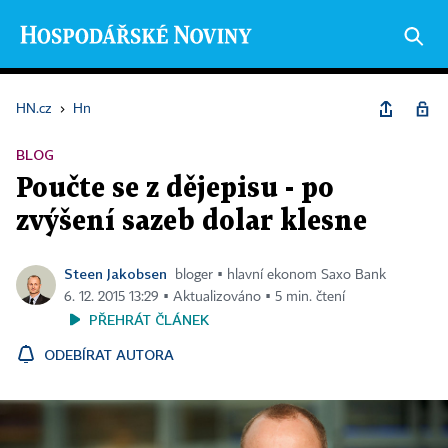
HN.cz
›
Hn
BLOG
Poučte se z dějepisu - po
zvýšení sazeb dolar klesne
Steen Jakobsen
bloger ▪ hlavní ekonom Saxo Bank
6. 12. 2015 13:29 ▪ Aktualizováno ▪ 5 min. čtení
PŘEHRÁT ČLÁNEK
ODEBÍRAT AUTORA