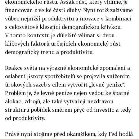
ekonomického růstu. Avšak růst, který vidíme, je
financován z velké části dluhy. Nyní totiž zažíváme
vůbec nejnižší produktivitu a inovace v kombinaci
s celosvětově klesající demografickou křivkou.
V tomto kontextu je důležité všímat si dvou
klíčových faktorů určujících ekonomický růst:
demografický trend a produktivitu.
Reakce světa na výrazné ekonomické zpomalení a
oslabení jistoty spotřebitelů se projevila snížením
úrokových sazeb s cílem vytvořit „levné peníze“.
Problém je, že levné peníze nejen vedou ke špatné
alokaci zdrojů, ale také vytvářejí nezdravou
strukturu pobídek směrem pryč od investic a tedy
od produktivity.
Právě nyní stojíme před okamžikem, kdy Fed hodlá