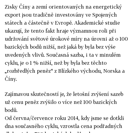
Zisky Číny a zemí orientovaných na energetický
export jsou tradičně investovány ve Spojených
státech a částečně v Evropě. Akademické studie
ukazují, že tento fakt hraje významnou roli při
udržování světové úrokové míry na úrovni až o 100
bazických bodů nižší, než jaká by byla bez výše
uvedených vlivů. Současná sazba, i ta v minulém
cyklu, je o 1 % nižší, než by byla bez těchto
„rozbředlých peněz“ z Blízkého východu, Norska a
Číny.
Zajímavou skutečností je, že letošní zvýšení sazeb
už cenu peněz zvýšilo o více než 100 bazických
bodů.
Od června/července roku 2014, kdy jsme se dotkli
dna současného cyklu, vzrostla cena podřadných