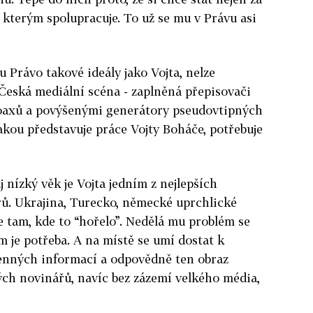
e kterým spolupracuje. To už se mu v Právu asi
 Právo takové ideály jako Vojta, nelze
 Česká mediální scéna - zaplněná přepisovači
hoaxů a povýšenými generátory pseudovtipných
jakou představuje práce Vojty Boháče, potřebuje
j nízký věk je Vojta jedním z nejlepších
ů. Ukrajina, Turecko, německé uprchlické
e tam, kde to “hořelo”. Nedělá mu problém se
am je potřeba. A na místě se umí dostat k
enných informací a odpovědně ten obraz
ých novinářů, navíc bez zázemí velkého média,