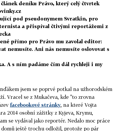
ý článek deníku Právo, který celý čtvrtek
vinky.cz
pující pod pseudonymem Svratkin, pro
xternista a přispíval čtivými reportážemi z
ecka
ené přímo pro Právo mu zavolal editor:
vat nemusíte. Ani nás nemusíte oslovovat s
a. A s ním padáme čím dál rychleji i my
onďákem jsem se poprvé potkal na užhorodském
í. Vracel se z Mukačeva, kde "to zrovna
název
facebookové stránky
, na které Vojta
ara 2014 osobní zážitky z Kyjeva, Krymu,
 kam se vydával jako reportér. Nedalo moc práce
d domů ještě trochu odložil, protože po pár