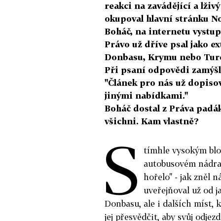
reakci na zavádějící a lživ
okupoval hlavní stránku No
Boháč, na internetu vystu
Právo už dříve psal jako e
Donbasu, Krymu nebo Tur
Při psaní odpovědi zamýšl
"Článek pro nás už dopiso
jinými nabídkami."
Boháč dostal z Práva padák
všichni. Kam vlastně?
S
tímhle vysokým bl
autobusovém nádraž
hořelo" - jak zněl 
uveřejňoval už od j
Donbasu, ale i dalších míst,
jej přesvědčit, aby svůj odjez