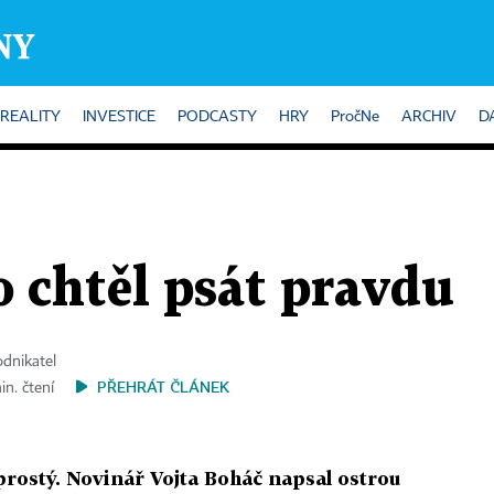
REALITY
INVESTICE
PODCASTY
HRY
PročNe
ARCHIV
D
o chtěl psát pravdu
odnikatel
PŘEHRÁT ČLÁNEK
in. čtení
 prostý. Novinář Vojta Boháč napsal ostrou