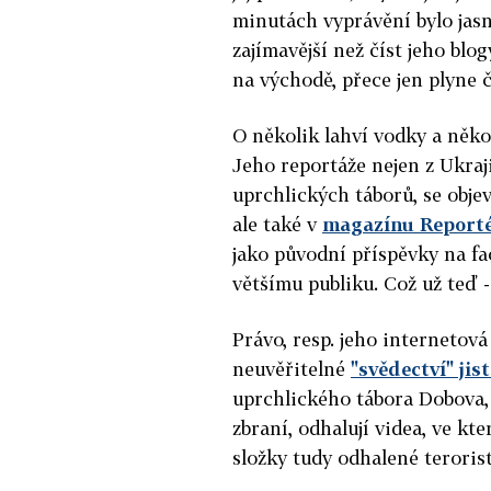
minutách vyprávění bylo jasné
zajímavější než číst jeho blo
na východě, přece jen plyne č
O několik lahví vodky a někol
Jeho reportáže nejen z Ukraj
uprchlických táborů, se objev
ale také v
magazínu Report
jako původní příspěvky na fa
většímu publiku. Což už teď -
Právo, resp. jeho internetová
neuvěřitelné
"svědectví" ji
uprchlického tábora Dobova, 
zbraní, odhalují videa, ve kt
složky tudy odhalené terorist