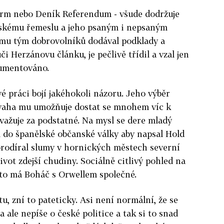
arm nebo Deník Referendum - všude dodržuje
skému řemeslu a jeho psaným i nepsaným
ž mu tým dobrovolníků dodával podklady a
 Herzánovu článku, je pečlivě třídil a vzal jen
gumentováno.
é práci bojí jakéhokoli názoru. Jeho výběr
dvaha mu umožňuje dostat se mnohem víc k
považuje za podstatné. Na mysl se dere mladý
l do španělské občanské války aby napsal Hold
prodíral slumy v hornických městech severní
ivot zdejší chudiny. Sociálně citlivý pohled na
i to má Boháč s Orwellem společné.
tu, zní to pateticky. Asi není normální, že se
a ale nepíše o české politice a tak si to snad