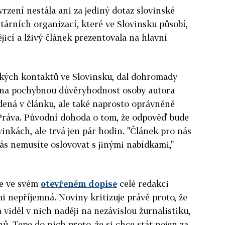
rzení nestála ani za jediný dotaz slovinské
tárních organizací, které ve Slovinsku působí,
jicí a lživý článek prezentovala na hlavní
ckých kontaktů ve Slovinsku, dal dohromady
 na pochybnou důvěryhodnost osoby autora
dená v článku, ale také naprosto oprávněně
Práva. Původní dohoda o tom, že odpověď bude
inkách, ale trvá jen pár hodin. "Článek pro nás
ás nemusíte oslovovat s jinými nabídkami,"
še ve svém
otevřeném dopise
celé redakci
mi nepříjemná. Noviny kritizuje právě proto, že
a viděl v nich naději na nezávislou žurnalistiku,
ů. Tepe do nich proto, že si chce stát nejen za