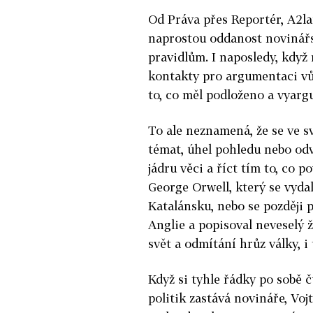
Od Práva přes Reportér, A2l
naprostou oddanost novinář
pravidlům. I naposledy, kdy
kontakty pro argumentaci vůči
to, co měl podloženo a vyar
To ale neznamená, že se ve sv
témat, úhel pohledu nebo o
jádru věci a říct tím to, co 
George Orwell, který se vyda
Katalánsku, nebo se později 
Anglie a popisoval neveselý ž
svět a odmítání hrůz války, 
Když si tyhle řádky po sobě č
politik zastává novináře, Vojt