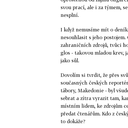
svou prací, ale i za týmem, s
nesplní.
I když nemusíme mít o deníku
nesouhlasit s jeho postojem.
zahraničních zdrojů, tvůci 
glos - takovou mladou krev, 
jako sůl.
Dovolím si tvrdit, že přes svů
současných českých reportér
tábory, Makedonie - byl všud
sebrat a zítra vyrazit tam, k
místním lidem, ke zdrojům c
předat čtenářům. Kdo z česk
to dokáže?