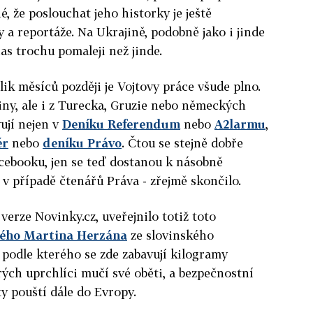
, že poslouchat jeho historky je ještě
gy a reportáže. Na Ukrajině, podobně jako i jinde
as trochu pomaleji než jinde.
ik měsíců později je Vojtovy práce všude plno.
iny, ale i z Turecka, Gruzie nebo německých
ují nejen v
Deníku Referendum
nebo
A2larmu
,
ér
nebo
deníku Právo
. Čtou se stejně dobře
cebooku, jen se teď dostanou k násobně
 v případě čtenářů Práva - zřejmě skončilo.
 verze Novinky.cz, uveřejnilo totiž toto
stého Martina Herzána
ze slovinského
podle kterého se zde zabavují kilogramy
erých uprchlíci mučí své oběti, a bezpečnostní
y pouští dále do Evropy.