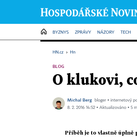
HOME
BYZNYS
ZPRÁVY
NÁZORY
TECH
HN.cz
›
Hn
BLOG
O klukovi, c
Michal Berg
bloger ▪ internetový p
8. 2. 2016 14:52 ▪ Aktualizováno ▪ 5 m
Příběh je to vlastně úplně