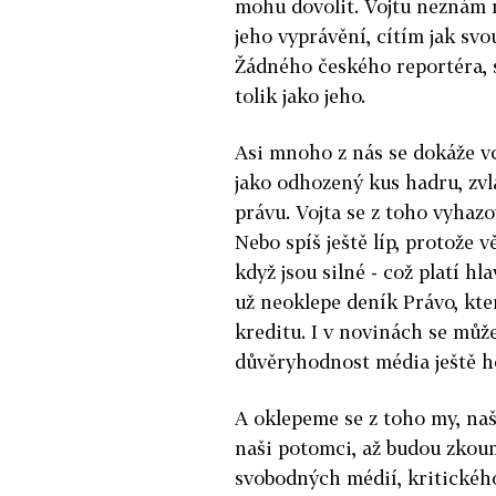
mohu dovolit. Vojtu neznám 
jeho vyprávění, cítím jak svou
Žádného českého reportéra, 
tolik jako jeho.
Asi mnoho z nás se dokáže vc
jako odhozený kus hadru, zvlá
právu. Vojta se z toho vyhazo
Nebo spíš ještě líp, protože 
když jsou silné - což platí hl
už neoklepe deník Právo, kte
kreditu. I v novinách se může 
důvěryhodnost média ještě ho
A oklepeme se z toho my, naš
naši potomci, až budou zkoum
svobodných médií, kritickéh