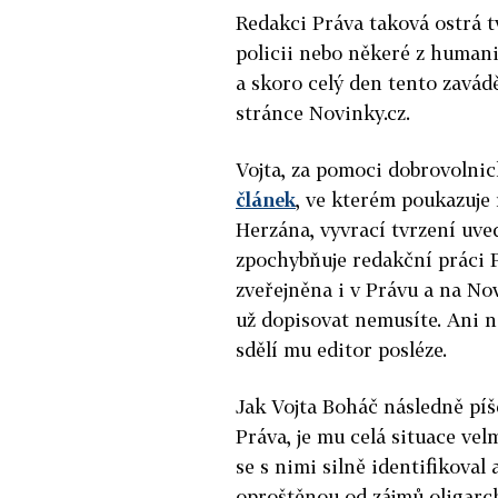
Redakci Práva taková ostrá tv
policii nebo někeré z humani
a skoro celý den tento zavádě
stránce Novinky.cz.
Vojta, za pomoci dobrovolni
článek
,
ve kterém poukazuje
Herzána, vyvrací tvrzení uve
zpochybňuje redakční práci 
zveřejněna i v Právu a na Nov
už dopisovat nemusíte. Ani n
sdělí mu editor posléze.
Jak Vojta Boháč následně pí
Práva, je mu celá situace vel
se s nimi silně identifikoval 
oproštěnou od zájmů oligarch