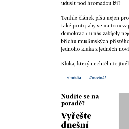
udusit pod hromadou lží?
Tenhle článek píšu nejen prot
také proto, aby se na to nez
demokracii u nás zabíjely ne
břichu muslimských přistěho
jednoho kluka z jedněch novi
Kluka, který nechtěl nic jiné
#média
#novinář
Nudíte se na
poradě?
Vyřešte
dnešní