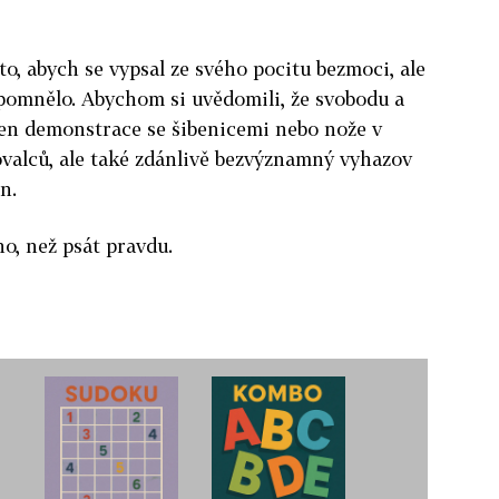
o, abych se vypsal ze svého pocitu bezmoci, ale
apomnělo. Abychom si uvědomili, že svobodu a
jen demonstrace se šibenicemi nebo nože v
valců, ale také zdánlivě bezvýznamný vyhazov
n.
ho, než psát pravdu.