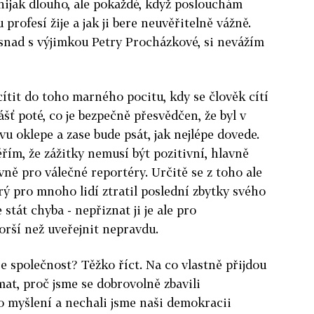
nijak dlouho, ale pokaždé, když poslouchám
 profesí žije a jak ji bere neuvěřitelně vážně.
snad s výjimkou Petry Procházkové, si nevážím
ítit do toho marného pocitu, kdy se člověk cítí
šť poté, co je bezpečně přesvědčen, že byl v
vu oklepe a zase bude psát, jak nejlépe dovede.
věřím, že zážitky nemusí být pozitivní, hlavně
avně pro válečné reportéry. Určitě se z toho ale
rý pro mnoho lidí ztratil poslední zbytky svého
stát chyba - nepřiznat ji je ale pro
rší než uveřejnit nepravdu.
e společnost? Těžko říct. Na co vlastně přijdou
at, proč jsme se dobrovolně zbavili
o myšlení a nechali jsme naši demokracii