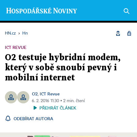
HN.cz
›
Hn
ICT REVUE
O2 testuje hybridní modem,
který v sobě snoubí pevný i
mobilní internet
O2
ICT Revue
,
6. 2. 2016 11:30 ▪ 2 min. čtení
PŘEHRÁT ČLÁNEK
ODEBÍRAT AUTORA