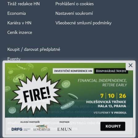
Tiráž redakce HN
Prohlášení o cookies
Economia
Nastavení soukromí
Kariéra v HN
Všeobecné smluvní podmínky
Ceník inzerce
Koupit / darovat předplatné
Eventy
×
Newslettery
RSS kanály
Autorská práva vykonává vydavatel. Bez písemného svolení vydavatele je
zakázáno jakékoli užití částí nebo celku díla, zejména rozmnožování a šíření
jakýmkoli způsobem, mechanickým nebo elektronickým, v českém nebo
jiném jazyce. Bez souhlasu vydavatele je zakázáno též rozmnožování
obsahu pro účely automatizované analýzy textů nebo dat
podle ustanovení § 39c autorského zákona.