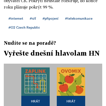
obyvatel ČR. Pokrytí neustále rozšiřuje, do konce
roku plánuje pokrýt 99 %.
#internet
#síť
#připojení
#telekomunikace
#O2 Czech Republic
Nudíte se na poradě?
Vyřešte dnešní hlavolam HN
HRÁT
HRÁT