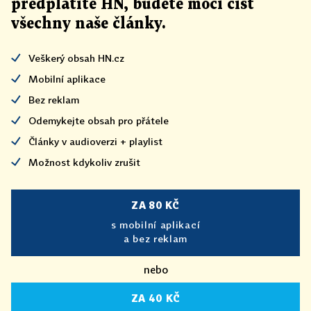
předplatíte HN, budete moci číst
všechny naše články
.
Veškerý obsah HN.cz
Mobilní aplikace
Bez reklam
Odemykejte obsah pro přátele
Články v audioverzi + playlist
Možnost kdykoliv zrušit
ZA 80 KČ
s mobilní aplikací
a bez reklam
nebo
ZA 40 KČ