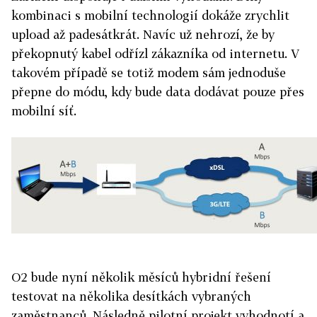
kombinaci s mobilní technologií dokáže zrychlit
upload až padesátkrát. Navíc už nehrozí, že by
překopnutý kabel odřízl zákazníka od internetu. V
takovém případě se totiž modem sám jednoduše
přepne do módu, kdy bude data dodávat pouze přes
mobilní síť.
O2 bude nyní několik měsíců hybridní řešení
testovat na několika desítkách vybraných
zaměstnanců. Následně pilotní projekt vyhodnotí a