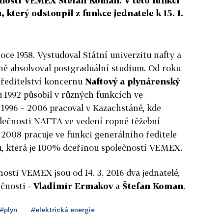
čnosti VEMEX Štefan Koman. V této funkci
který odstoupil z funkce jednatele k 15. 1.
roce 1958. Vystudoval Státní univerzitu nafty a
ně absolvoval postgraduální studium. Od roku
 ředitelství koncernu
Naftový a plynárenský
u 1992 působil v různých funkcích ve
h 1996 – 2006 pracoval v Kazachstáně, kde
olečnosti NAFTA ve vedení ropné těžební
2008 pracuje ve funkci generálního ředitele
 která je 100% dceřinou společností VEMEX.
sti VEMEX jsou od 14. 3. 2016 dva jednatelé,
ečnosti -
Vladimír Ermakov
a
Štefan Koman
.
#plyn
#elektrická energie