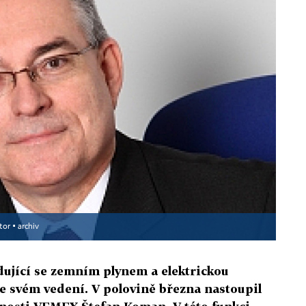
tor ▪
archiv
ující se zemním plynem a elektrickou
e svém vedení. V polovině března nastoupil