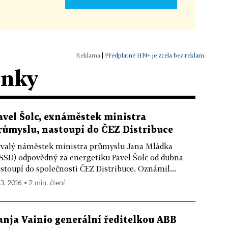
|
Předplatné HN+ je zcela bez reklam.
ánky
avel Šolc, exnáměstek ministra
růmyslu, nastoupí do ČEZ Distribuce
valý náměstek ministra průmyslu Jana Mládka
SSD) odpovědný za energetiku Pavel Šolc od dubna
stoupí do společnosti ČEZ Distribuce. Oznámil...
 3. 2016 ▪ 2 min. čtení
anja Vainio generální ředitelkou ABB