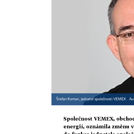
Štefan Koman, jednatel společnosti VEMEX
Au
Společnost VEMEX, obchod
energií, oznámila změnu v