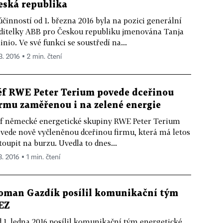
eská republika
účinností od 1. března 2016 byla na pozici generální
ditelky ABB pro Českou republiku jmenována Tanja
inio. Ve své funkci se soustředí na...
3. 2016 ▪ 2 min. čtení
éf RWE Peter Terium povede dceřinou
irmu zaměřenou i na zelené energie
f německé energetické skupiny RWE Peter Terium
vede nově vyčleněnou dceřinou firmu, která má letos
toupit na burzu. Uvedla to dnes...
3. 2016 ▪ 1 min. čtení
oman Gazdík posílil komunikační tým
EZ
 1. ledna 2016 posílil komunikační tým energetické