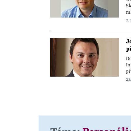
Sk
ml
7. 
J
p
Do
In
př
23.