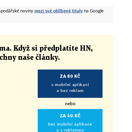
mezi své oblíbené tituly
ospodářské noviny
na Google
ma. Když si předplatíte HN,
echny naše články
.
ZA 80 KČ
s mobilní aplikací
a bez reklam
nebo
ZA 40 KČ
bez mobilní aplikace
a s reklamou