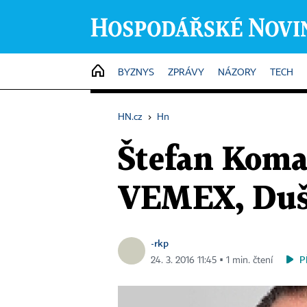
HOME
BYZNYS
ZPRÁVY
NÁZORY
TECH
HN.cz
›
Hn
Štefan Koma
VEMEX, Duša
-rkp
P
24. 3. 2016 11:45 ▪ 1 min. čtení