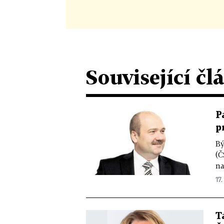
Související čl
P
p
Bý
(Č
na
17.
T