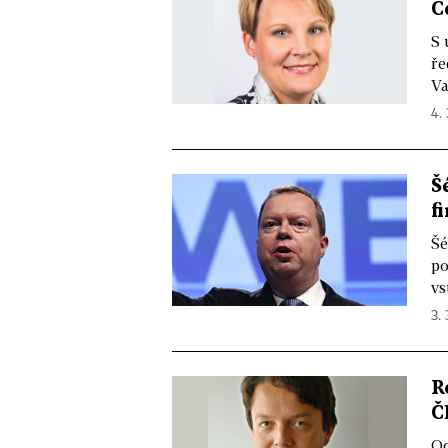
Č
S 
ře
Va
4. 
Š
f
Šé
po
vs
3. 
R
Č
Od