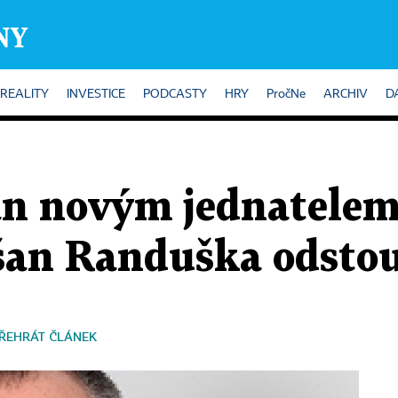
REALITY
INVESTICE
PODCASTY
HRY
PročNe
ARCHIV
D
n novým jednatelem 
n Randuška odstoup
ŘEHRÁT ČLÁNEK