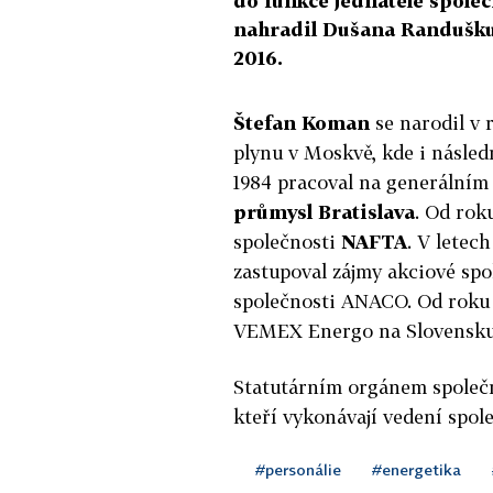
do funkce jednatele spole
nahradil Dušana Randušku, 
2016.
Štefan Koman
se narodil v 
plynu v Moskvě, kde i násled
1984 pracoval na generálním
průmysl Bratislava
. Od rok
společnosti
NAFTA
. V letec
zastupoval zájmy akciové sp
společnosti ANACO. Od roku 
VEMEX Energo na Slovensku,
Statutárním orgánem společno
kteří vykonávají vedení spol
#personálie
#energetika