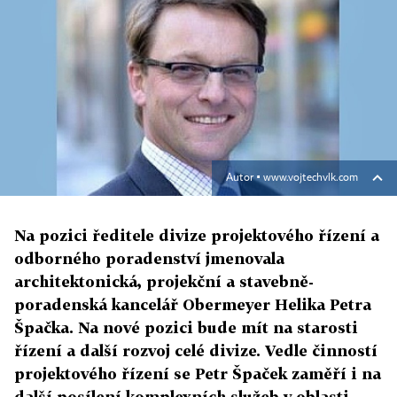
Autor ▪
www.vojtechvlk.com
Na pozici ředitele divize projektového řízení a
odborného poradenství jmenovala
architektonická, projekční a stavebně-
poradenská kancelář Obermeyer Helika Petra
Špačka. Na nové pozici bude mít na starosti
řízení a další rozvoj celé divize. Vedle činností
projektového řízení se Petr Špaček zaměří i na
další posílení komplexních služeb v oblasti