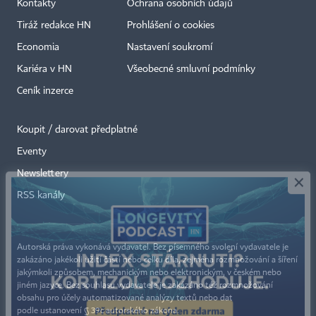
Kontakty
Ochrana osobních údajů
Tiráž redakce HN
Prohlášení o cookies
Economia
Nastavení soukromí
Kariéra v HN
Všeobecné smluvní podmínky
Ceník inzerce
Koupit / darovat předplatné
Eventy
×
Newslettery
RSS kanály
Autorská práva vykonává vydavatel. Bez písemného svolení vydavatele je
zakázáno jakékoli užití částí nebo celku díla, zejména rozmnožování a šíření
jakýmkoli způsobem, mechanickým nebo elektronickým, v českém nebo
jiném jazyce. Bez souhlasu vydavatele je zakázáno též rozmnožování
obsahu pro účely automatizované analýzy textů nebo dat
podle ustanovení § 39c autorského zákona.