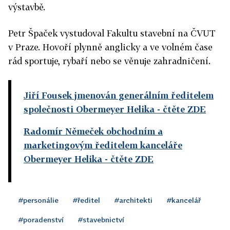
výstavbě.
Petr Špaček vystudoval Fakultu stavební na ČVUT
v Praze. Hovoří plynně anglicky a ve volném čase
rád sportuje, rybaří nebo se věnuje zahradničení.
Jiří Fousek jmenován generálním ředitelem
společnosti Obermeyer Helika
- čtěte ZDE
Radomír Němeček obchodním a
marketingovým ředitelem kanceláře
Obermeyer Helika
- čtěte ZDE
#personálie
#ředitel
#architekti
#kancelář
#poradenství
#stavebnictví