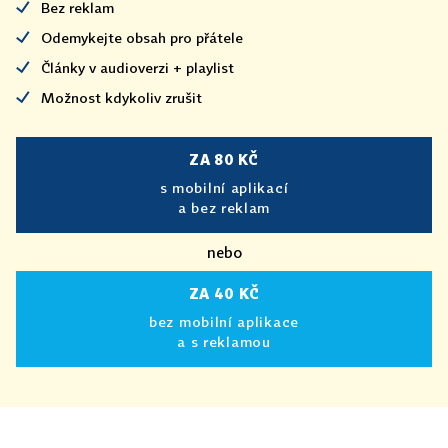
Bez reklam
Odemykejte obsah pro přátele
Články v audioverzi + playlist
Možnost kdykoliv zrušit
ZA 80 KČ
s mobilní aplikací
a bez reklam
nebo
ZA 40 KČ
bez mobilní aplikace
a s reklamou