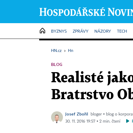
HOME
BYZNYS
ZPRÁVY
NÁZORY
TECH
HN.cz
›
Hn
BLOG
Realisté jak
Bratrstvo O
Josef Zbořil
bloger ▪ blog o korpora
30. 11. 2016 19:57 ▪ 2 min. čtení