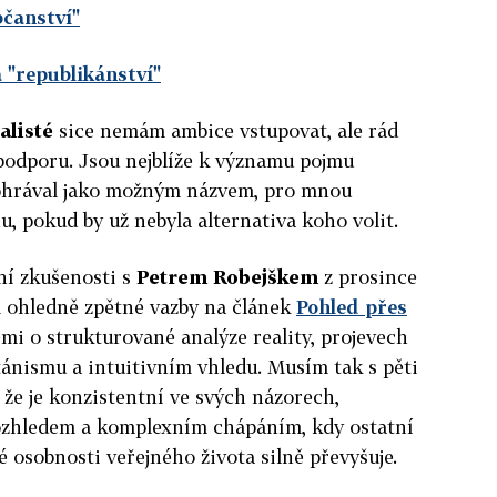
čanství"
 "republikánství"
alisté
sice nemám ambice vstupovat, ale rád
i podporu. Jsou nejblíže k významu pojmu
ohrával jako možným názvem, pro mnou
, pokud by už nebyla alternativa koho volit.
ní zkušenosti s
Petrem Robejškem
z prosince
l ohledně zpětné vazby na článek
Pohled přes
i o strukturované analýze reality, projevech
ánismu a intuitivním vhledu. Musím tak s pěti
že je konzistentní ve svých názorech,
rozhledem a komplexním chápáním, kdy ostatní
é osobnosti veřejného života silně převyšuje.