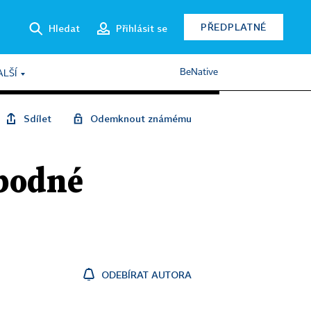
PŘEDPLATNÉ
Hledat
Přihlásit se
BeNative
ALŠÍ
Sdílet
Odemknout známému
obodné
ODEBÍRAT AUTORA