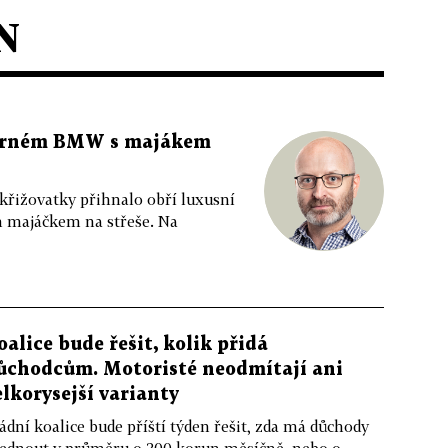
N
 černém BMW s majákem
 křižovatky přihnalo obří luxusní
m majáčkem na střeše. Na
oalice bude řešit, kolik přidá
ůchodcům. Motoristé neodmítají ani
elkorysejší varianty
ádní koalice bude příští týden řešit, zda má důchody