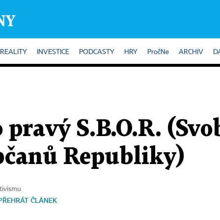
REALITY
INVESTICE
PODCASTY
HRY
PročNe
ARCHIV
D
o pravý S.B.O.R. (Sv
bčanů Republiky)
tivismu
PŘEHRÁT ČLÁNEK