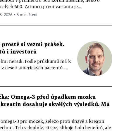
ednout v průměru o 300 korun měsíčně, nebo o
celých 600. Zatímco první varianta je...
 8. 2026 ▪ 5 min. čtení
 prostě si vezmi prášek.
tů i investorů
 velmi neradi. Podle průzkumů má k
z deseti amerických pacientů....
žka: Omega-3 před úpadkem mozku
kreatin dosahuje skvělých výsledků. Má
 omega-3 pro mozek, železo proti únavě a kreatin
echno. Trh s doplňky stravy slibuje řadu benefitů, ale