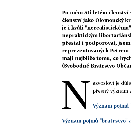
Po mém 5ti letém členství
členství jako Olomoucký k
je i kvůli "nerealistickému
nepraktickým libertariáns
přestal i podporovat, jsem
reprezentovaných Petrem 
mají nejblíže tomu, co byc
(Svobodné Bratrstvo Občan
N
ázvosloví je dů
přesný význam a
Význam pojmů "
Význam pojmů "bratrstvo" a