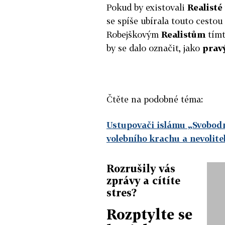
Pokud by existovali
Realisté
se spíše ubírala touto cesto
Robejškovým
Realistům
tímt
by se dalo označit, jako
pravý
Čtěte na podobné téma:
Ustupovači islámu „Svobodn
volebního krachu a nevolit
Rozrušily vás
zprávy a cítíte
stres?
Rozptylte se