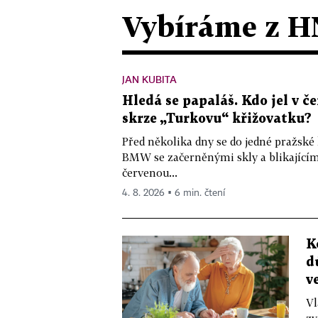
Vybíráme z H
JAN KUBITA
Hledá se papaláš. Kdo jel v
skrze „Turkovu“ křižovatku?
Před několika dny se do jedné pražské
BMW se začerněnými skly a blikající
červenou...
4. 8. 2026 ▪ 6 min. čtení
K
d
v
Vl