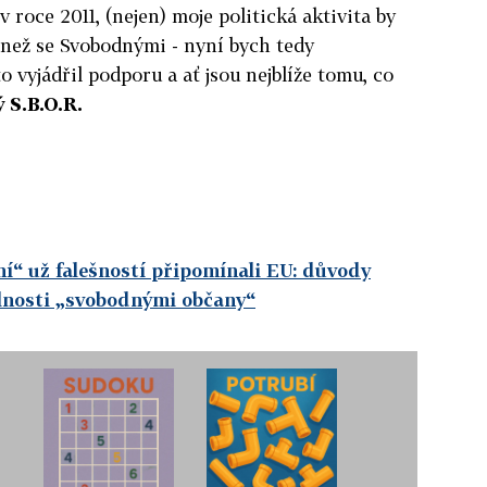
v roce 2011, (nejen) moje politická aktivita by
u než se Svobodnými - nyní bych tedy
o vyjádřil podporu a ať jsou nejblíže tomu, co
 S.B.O.R.
í“ už falešností připomínali EU: důvody
elnosti „svobodnými občany“