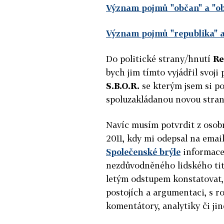
Význam pojmů "občan" a "ob
Význam pojmů "republika" a
Do politické strany/hnutí
Re
bych jim tímto vyjádřil svoj
S.B.O.R.
se kterým jsem si p
spoluzakládanou novou stranu
Navíc musím potvrdit z osob
2011, kdy mi odepsal na emai
Společenské brýle
informacem
nezdůvodněného lidského tit
letým odstupem konstatovat, 
postojích a argumentaci, s 
komentátory, analytiky či jin