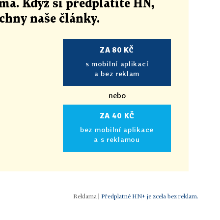
ma. Když si předplatíte HN,
echny naše články
.
ZA 80 KČ
s mobilní aplikací
a bez reklam
nebo
ZA 40 KČ
bez mobilní aplikace
a s reklamou
|
Předplatné HN+ je zcela bez reklam.