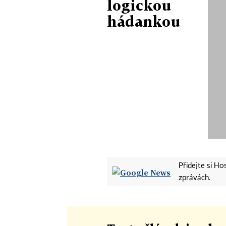
logickou
hádankou
Přidejte si H
zprávách.