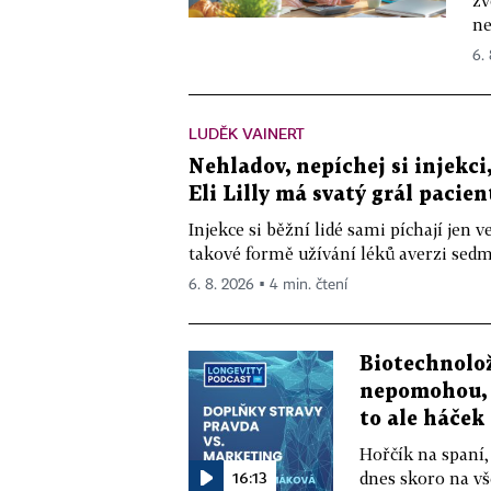
zv
ne
6.
LUDĚK VAINERT
Nehladov, nepíchej si injekci,
Eli Lilly má svatý grál pacien
Injekce si běžní lidé sami píchají jen
takové formě užívání léků averzi sedm 
6. 8. 2026 ▪ 4 min. čtení
Biotechnolo
nepomohou, 
to ale háček
Hořčík na spaní,
16:13
dnes skoro na vš