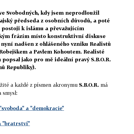
 ve Svobodných, kdy jsem neprodloužil
rajský předseda z osobních důvodů, a poté
" postoji k islámu a převažujícím
kým frázím místo konstruktivní diskuse
 nyní nadšen z ohlášeného vzniku Realistů
Robejškem a Pavlem Kohoutem. Realisté
h popsal jako pro mě ideální pravý S.B.O.R.
ů Republiky).
ležité a každé z písmen akronymu
S.B.O.R.
má
 smysl:
svoboda" a "demokracie"
 "bratrství"