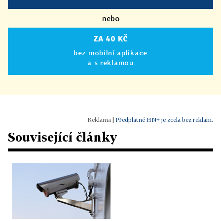
nebo
ZA 40 KČ
bez mobilní aplikace
a s reklamou
|
Předplatné HN+ je zcela bez reklam.
Související články