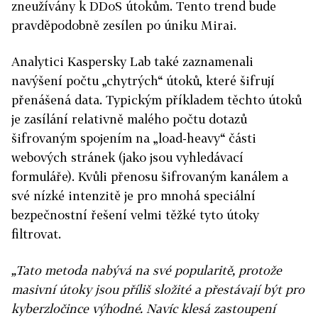
zneužívány k DDoS útokům. Tento trend bude
pravděpodobně zesílen po úniku Mirai.
Analytici Kaspersky Lab také zaznamenali
navýšení počtu „chytrých“ útoků, které šifrují
přenášená data. Typickým příkladem těchto útoků
je zasílání relativně malého počtu dotazů
šifrovaným spojením na „load-heavy“ části
webových stránek (jako jsou vyhledávací
formuláře). Kvůli přenosu šifrovaným kanálem a
své nízké intenzitě je pro mnohá speciální
bezpečnostní řešení velmi těžké tyto útoky
filtrovat.
„Tato metoda nabývá na své popularitě, protože
masivní útoky jsou příliš složité a přestávají být pro
kyberzločince výhodné. Navíc klesá zastoupení