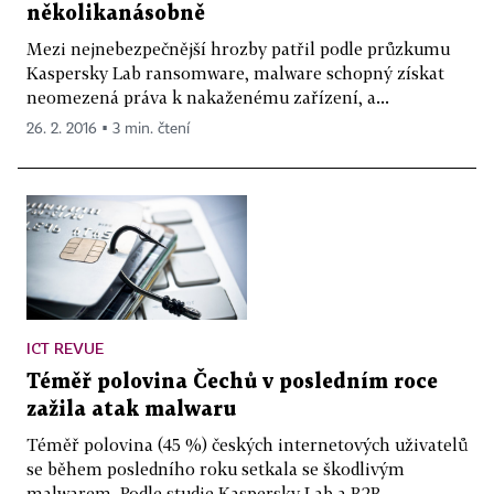
několikanásobně
Mezi nejnebezpečnější hrozby patřil podle průzkumu
Kaspersky Lab ransomware, malware schopný získat
neomezená práva k nakaženému zařízení, a...
26. 2. 2016 ▪ 3 min. čtení
ICT REVUE
Téměř polovina Čechů v posledním roce
zažila atak malwaru
Téměř polovina (45 %) českých internetových uživatelů
se během posledního roku setkala se škodlivým
malwarem. Podle studie Kaspersky Lab a B2B...