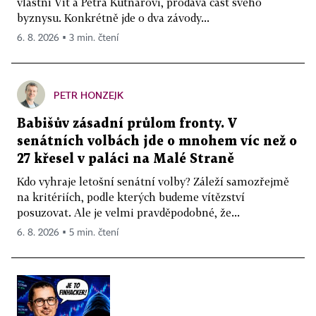
vlastní Vít a Petra Kutnarovi, prodává část svého
byznysu. Konkrétně jde o dva závody...
6. 8. 2026 ▪ 3 min. čtení
PETR HONZEJK
Babišův zásadní průlom fronty. V
senátních volbách jde o mnohem víc než o
27 křesel v paláci na Malé Straně
Kdo vyhraje letošní senátní volby? Záleží samozřejmě
na kritériích, podle kterých budeme vítězství
posuzovat. Ale je velmi pravděpodobné, že...
6. 8. 2026 ▪ 5 min. čtení