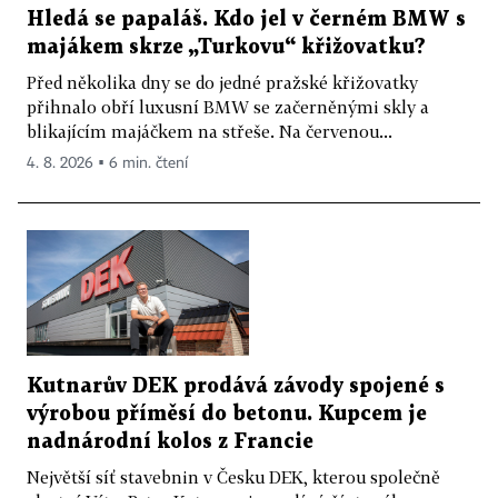
Hledá se papaláš. Kdo jel v černém BMW s
majákem skrze „Turkovu“ křižovatku?
Před několika dny se do jedné pražské křižovatky
přihnalo obří luxusní BMW se začerněnými skly a
blikajícím majáčkem na střeše. Na červenou...
4. 8. 2026 ▪ 6 min. čtení
Kutnarův DEK prodává závody spojené s
výrobou příměsí do betonu. Kupcem je
nadnárodní kolos z Francie
Největší síť stavebnin v Česku DEK, kterou společně