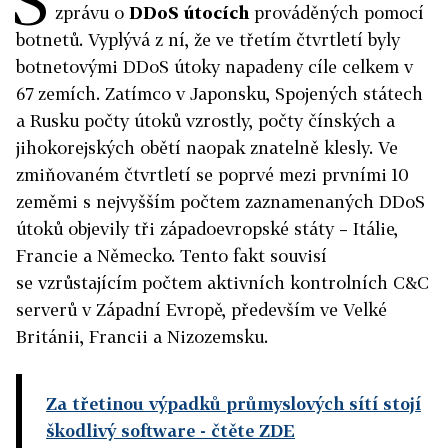
zprávu o
DDoS útocích
prováděných pomocí
botnetů. Vyplývá z ní, že ve třetím čtvrtletí byly
botnetovými DDoS útoky napadeny cíle celkem v
67 zemích. Zatímco v Japonsku, Spojených státech
a Rusku počty útoků vzrostly, počty čínských a
jihokorejských obětí naopak znatelně klesly. Ve
zmiňovaném čtvrtletí se poprvé mezi prvními 10
zeměmi s nejvyšším počtem zaznamenaných DDoS
útoků objevily tři západoevropské státy – Itálie,
Francie a Německo. Tento fakt souvisí
se vzrůstajícím počtem aktivních kontrolních C&C
serverů v Západní Evropě, především ve Velké
Británii, Francii a Nizozemsku.
Za třetinou výpadků průmyslových sítí stojí
škodlivý software
- čtěte ZDE