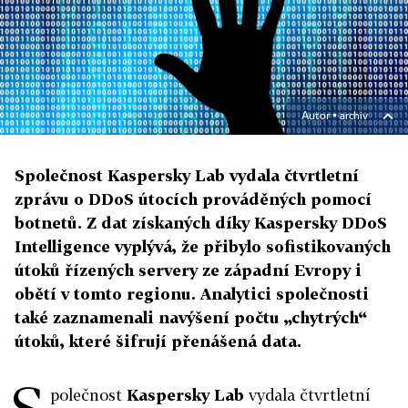
Autor ▪
archiv
Společnost Kaspersky Lab vydala čtvrtletní
zprávu o DDoS útocích prováděných pomocí
botnetů. Z dat získaných díky Kaspersky DDoS
Intelligence vyplývá, že přibylo sofistikovaných
útoků řízených servery ze západní Evropy i
obětí v tomto regionu. Analytici společnosti
také zaznamenali navýšení počtu „chytrých“
útoků, které šifrují přenášená data.
S
polečnost
Kaspersky Lab
vydala čtvrtletní