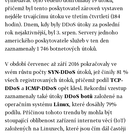
vyhledávač bylo vedeno dohromady 19 útoků,
přičemž byl tento poskytovatel zároveň vystaven
nejdéle trvajícímu útoku ve třetím čtvrtletí (184
hodin). Dnem, kdy byly DDoS útoky za poslední
rok nejaktivnější, byl 3. srpen. Servery jednoho
amerického poskytovatele služeb v ten den
zaznamenaly 1 746 botnetových útoků.
V období červenec až září 2016 pokračovaly ve
svém růstu počty
SYN-DDoS
útoků, jež činily 81 %
všech registrovaných útoků, přičemž podíl
TCP-
DDoS
a
ICMP-DDoS
opět klesl. Rekordní vzestup
zaznamenaly také útoky
DDoS botů
založené na
operačním systému
Linux
, které dosáhly 79%
podílu. Příčinou tohoto trendu by mohla být
stoupající oblíbenost zařízení internetu věcí (IoT)
založených na Linuxech, které jsou čím dál častěji