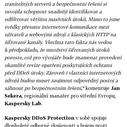
zranitelných serverů a bezpečnostní řešení si
osvojila schopnost snadněji identifikovat a
odfiltrovat většinu masivních útoků. Mimo to jsme
svědky přesunu internetové komunikace mezi
uživateli a webovými zdroji z klasických HTTP na
šifrované kanály. Všechna tato fakta nás vedou
k předpokladu, že množství šifrovaných útoků
poroste, což pro vývojáře bude znamenat provedení
okamžité revize opatření poskytujících ochranu
před DDoS útoky. Zároveň i vlastníci internetových
zdrojů budou muset zaujmout odpovědný postoj a
sáhnout po bezpečnostním řešení,“
komentuje
Jan
Sekera
, regionální manažer pro střední Evropu,
Kaspersky Lab
.
Kaspersky DDoS Protection
v sobě spojuje
dlouholeté odborné zkušenosti s bojem proti