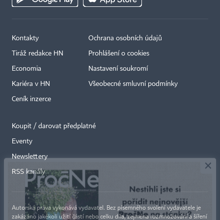
Kontakty
Ochrana osobních údajů
Tiráž redakce HN
Prohlášení o cookies
Economia
Nastavení soukromí
Kariéra v HN
Všeobecné smluvní podmínky
Ceník inzerce
Koupit / darovat předplatné
Eventy
×
Newslettery
RSS kanály
Autorská práva vykonává vydavatel. Bez písemného svolení vydavatele je
zakázáno jakékoli užití částí nebo celku díla, zejména rozmnožování a šíření