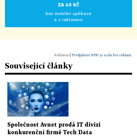
ZA 40 KČ
bez mobilní aplikace
a s reklamou
|
Předplatné HN+ je zcela bez reklam.
Související články
Společnost Avnet prodá IT divizi
konkurenční firmě Tech Data