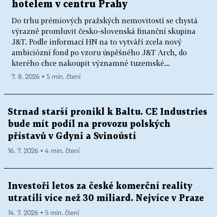
hotelem v centru Prahy
Do trhu prémiových pražských nemovitostí se chystá
výrazně promluvit česko-slovenská finanční skupina
J&T. Podle informací HN na to vytváří zcela nový
ambiciózní fond po vzoru úspěšného J&T Arch, do
kterého chce nakoupit významné tuzemské...
7. 8. 2026 ▪ 5 min. čtení
Strnad starší pronikl k Baltu. CE Industries
bude mít podíl na provozu polských
přístavů v Gdyni a Svinoústí
16. 7. 2026 ▪ 4 min. čtení
Investoři letos za české komerční reality
utratili více než 30 miliard. Nejvíce v Praze
14. 7. 2026 ▪ 5 min. čtení