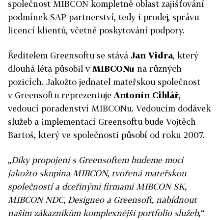
společnost MIBCON kompletně oblast zajišťování
podmínek SAP partnerství, tedy i prodej, správu
licencí klientů, včetně poskytování podpory.
Ředitelem Greensoftu se stává
Jan Vidra
, který
dlouhá léta působil v
MIBCONu
na různých
pozicích. Jakožto jednatel mateřskou společnost
v Greensoftu reprezentuje
Antonín Cihlář
,
vedoucí poradenství MIBCONu. Vedoucím dodávek
služeb a implementací Greensoftu bude Vojtěch
Bartoš, který ve společnosti působí od roku 2007.
„Díky propojení s Greensoftem budeme moci
jakožto skupina MIBCON, tvořená mateřskou
společností a dceřinými firmami MIBCON SK,
MIBCON NDC, Designeo a Greensoft, nabídnout
našim zákazníkům komplexnější portfolio služeb,“