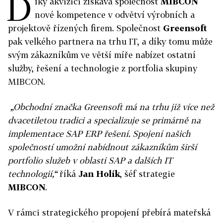
D
íky akvizici získává společnost
MIBCON
nové kompetence v odvětví výrobních a
projektově řízených firem. Společnost
Greensoft
pak velkého partnera na trhu IT, a díky tomu může
svým zákazníkům ve větší míře nabízet ostatní
služby, řešení a technologie z portfolia skupiny
MIBCON.
„Obchodní značka Greensoft má na trhu již více než
dvacetiletou tradici a specializuje se primárně na
implementace SAP ERP řešení. Spojení našich
společností umožní nabídnout zákazníkům širší
portfolio služeb v oblasti SAP a dalších IT
technologií,“
říká
Jan Holík
, šéf strategie
MIBCON
.
V rámci strategického propojení přebírá mateřská