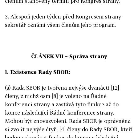
členům stanovený termín pro Kongres strany.
3. Alespoň jeden týden před Kongresem strany
sekretář oznámí všem členům jeho program.
ČLÁNEK VII –
Správa strany
1. Existence Rady SBOR:
(a) Rada SBOR je tvořena nejvýše dvanácti [12]
členy, z nichž osm [8] je voleno na Řádné
konferenci strany a zastává tyto funkce až do
konce následující Řádné konference strany.
Mohou být znovuzvoleni. Rada SBOR je oprávněna
si zvolit nejvýše čtyři [4] členy do Rady SBOR, kteří
budou vykonávat funkce do konce následující