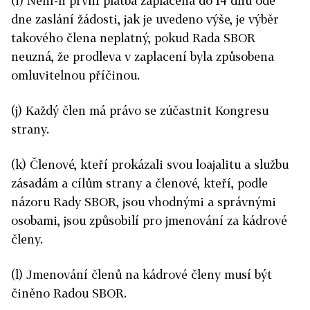
(i) Není-li první platba zaplacena do 14 dnů ode
dne zaslání žádosti, jak je uvedeno výše, je výběr
takového člena neplatný, pokud Rada SBOR
neuzná, že prodleva v zaplacení byla způsobena
omluvitelnou příčinou.
(j) Každý člen má právo se zúčastnit Kongresu
strany.
(k) Členové, kteří prokázali svou loajalitu a službu
zásadám a cílům strany a členové, kteří, podle
názoru Rady SBOR, jsou vhodnými a správnými
osobami, jsou způsobilí pro jmenování za kádrové
členy.
(l) Jmenování členů na kádrové členy musí být
činěno Radou SBOR.