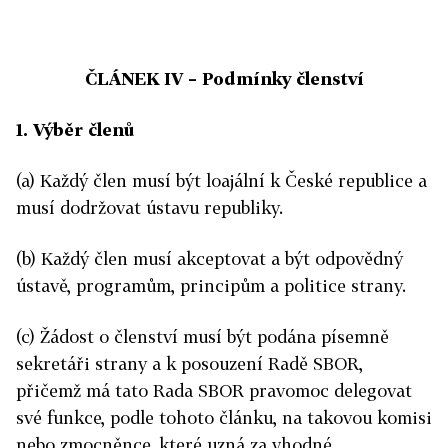
ČLÁNEK IV
–
Podmínky členství
1. Výběr členů
(a) Každý člen musí být loajální k České republice a
musí dodržovat ústavu republiky.
(b) Každý člen musí akceptovat a být odpovědný
ústavě, programům, principům a politice strany.
(c) Žádost o členství musí být podána písemně
sekretáři strany a k posouzení Radě SBOR,
přičemž má tato Rada SBOR pravomoc delegovat
své funkce, podle tohoto článku, na takovou komisi
nebo zmocněnce, které uzná za vhodné.