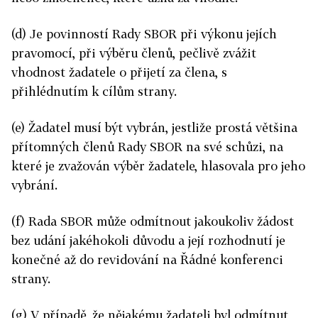
(d) Je povinností Rady SBOR při výkonu jejích
pravomocí, při výběru členů, pečlivě zvážit
vhodnost žadatele o přijetí za člena, s
přihlédnutím k cílům strany.
(e) Žadatel musí být vybrán, jestliže prostá většina
přítomných členů Rady SBOR na své schůzi, na
které je zvažován výběr žadatele, hlasovala pro jeho
vybrání.
(f) Rada SBOR může odmítnout jakoukoliv žádost
bez udání jakéhokoli důvodu a její rozhodnutí je
konečné až do revidování na Řádné konferenci
strany.
(g) V případě, že nějakému žadateli byl odmítnut