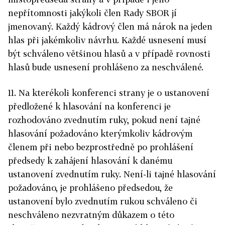
nepřítomnosti jakýkoli člen Rady SBOR jí
jmenovaný. Každý kádrový člen má nárok na jeden
hlas při jakémkoliv návrhu. Každé usnesení musí
být schváleno většinou hlasů a v případě rovnosti
hlasů bude usnesení prohlášeno za neschválené.
11. Na kterékoli konferenci strany je o ustanovení
předložené k hlasování na konferenci je
rozhodováno zvednutím ruky, pokud není tajné
hlasování požadováno kterýmkoliv kádrovým
členem při nebo bezprostředně po prohlášení
předsedy k zahájení hlasování k danému
ustanovení zvednutím ruky. Není-li tajné hlasování
požadováno, je prohlášeno předsedou, že
ustanovení bylo zvednutím rukou schváleno či
neschváleno nezvratným důkazem o této