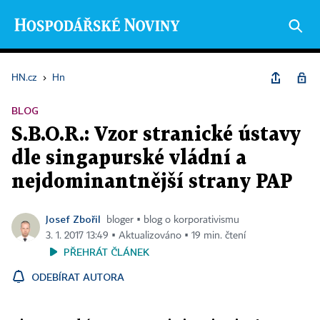
HN.cz
›
Hn
BLOG
S.B.O.R.: Vzor stranické ústavy
dle singapurské vládní a
nejdominantnější strany PAP
Josef Zbořil
bloger ▪ blog o korporativismu
3. 1. 2017 13:49 ▪ Aktualizováno ▪ 19 min. čtení
PŘEHRÁT ČLÁNEK
ODEBÍRAT AUTORA