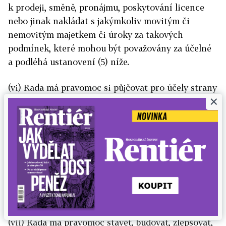
k prodeji, směně, pronájmu, poskytování licence
nebo jinak nakládat s jakýmkoliv movitým či
nemovitým majetkem či úroky za takových
podmínek, které mohou být považovány za účelné
a podléhá ustanovení (5) níže.
(vi) Rada má pravomoc si půjčovat pro účely strany
×
takové množství peněz, a to buď najednou, nebo
čas od času a za takové úrokové sazby a v takové
formě a způsobem a na takové zástavy, které musí
být specifikovány v jakémkoliv usnesení přijatém
Radou SBOR o půjčení si peněz tímto způsobem, a
následkem toho Rada SBOR řídí zmocněnce pro
uzavření takových dohod pro výše uvedené účely a
poskytování takových zástav, které jsou nezbytná.
(vii) Rada má pravomoc stavět, budovat, zlepšovat,