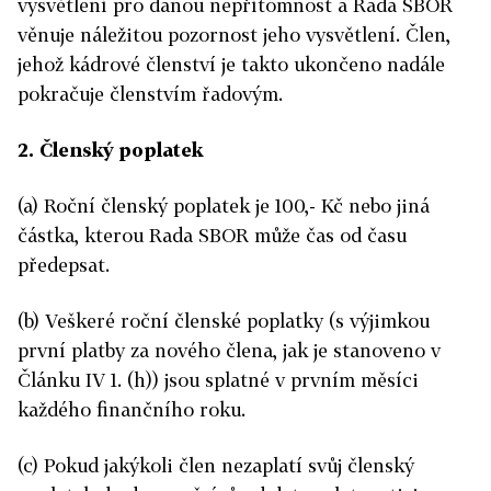
vysvětlení pro danou nepřítomnost a Rada SBOR
věnuje náležitou pozornost jeho vysvětlení. Člen,
jehož kádrové členství je takto ukončeno nadále
pokračuje členstvím řadovým.
2. Členský poplatek
(a) Roční členský poplatek je 100,- Kč nebo jiná
částka, kterou Rada SBOR může čas od času
předepsat.
(b) Veškeré roční členské poplatky (s výjimkou
první platby za nového člena, jak je stanoveno v
Článku IV 1. (h)) jsou splatné v prvním měsíci
každého finančního roku.
(c) Pokud jakýkoli člen nezaplatí svůj členský