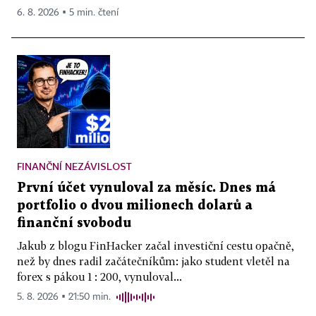
6. 8. 2026 ▪ 5 min. čtení
FINANČNÍ NEZÁVISLOST
První účet vynuloval za měsíc. Dnes má
portfolio o dvou milionech dolarů a
finanční svobodu
Jakub z blogu FinHacker začal investiční cestu opačně,
než by dnes radil začátečníkům: jako student vletěl na
forex s pákou 1 : 200, vynuloval...
5. 8. 2026 ▪ 21:50 min.