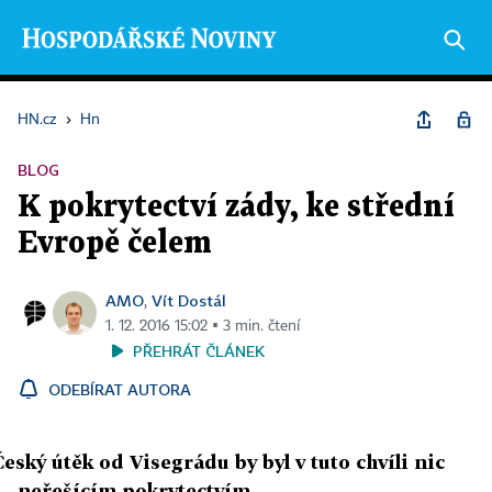
HN.cz
›
Hn
BLOG
K pokrytectví zády, ke střední
Evropě čelem
AMO
Vít Dostál
,
1. 12. 2016 15:02 ▪ 3 min. čtení
PŘEHRÁT ČLÁNEK
ODEBÍRAT AUTORA
Český útěk od Visegrádu by byl v tuto chvíli nic
neřešícím pokrytectvím.