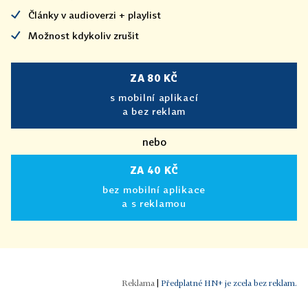
Články v audioverzi + playlist
Možnost kdykoliv zrušit
ZA 80 KČ
s mobilní aplikací
a bez reklam
nebo
ZA 40 KČ
bez mobilní aplikace
a s reklamou
|
Předplatné HN+ je zcela bez reklam.