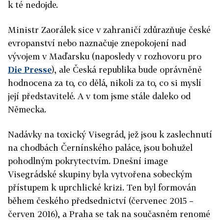
k té nedojde.
Ministr Zaorálek sice v zahraničí zdůrazňuje české
evropanství nebo naznačuje znepokojení nad
vývojem v Maďarsku (naposledy v rozhovoru pro
Die Presse
), ale Česká republika bude oprávněně
hodnocena za to, co dělá, nikoli za to, co si myslí
její představitelé. A v tom jsme stále daleko od
Německa.
Nadávky na toxický Visegrád, jež jsou k zaslechnutí
na chodbách Černínského paláce, jsou bohužel
pohodlným pokrytectvím. Dnešní image
Visegrádské skupiny byla vytvořena sobeckým
přístupem k uprchlické krizi. Ten byl formován
během českého předsednictví (červenec 2015 –
červen 2016), a Praha se tak na současném renomé