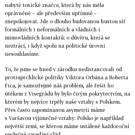
nabyté toxické značce, která by nás měla
oprávněně – ale především upřímně –
znepokojovat. Jde o dlouho budovanou hustou síť
formálních i neformálních a vládních i
mimovládních kontaktů; o důvěru, která se
neztrácí, i když spolu na politické úrovni
nesouhlasíme.
To, že jsme se hned v zárodku nedistancovali od
protiuprchlické politiky Viktora Orbána a Roberta
Fica, je samozřejmě náš problém, ale řešit ho
útěkem z Visegrádu by bylo čirým pokrytectvím, na
kterém by nejvíce trpěly naše vztahy s Polskem.
Přes často zapomínanou asymetrii máme
s Varšavou výjimečné vztahy: Polsko je například
největší zemí, se kterou máme ustálené každoroční
společné zasedání vlád.