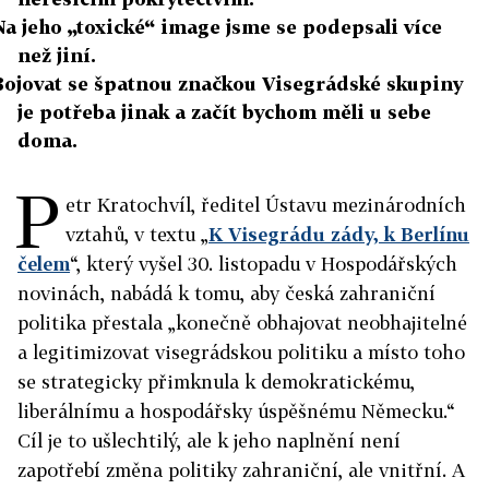
Na jeho „toxické“ image jsme se podepsali více
než jiní.
Bojovat se špatnou značkou Visegrádské skupiny
je potřeba jinak a začít bychom měli u sebe
doma.
P
etr Kratochvíl, ředitel Ústavu mezinárodních
vztahů, v textu „
K Visegrádu zády, k Berlínu
čelem
“, který vyšel 30. listopadu v Hospodářských
novinách, nabádá k tomu, aby česká zahraniční
politika přestala „konečně obhajovat neobhajitelné
a legitimizovat visegrádskou politiku a místo toho
se strategicky přimknula k demokratickému,
liberálnímu a hospodářsky úspěšnému Německu.“
Cíl je to ušlechtilý, ale k jeho naplnění není
zapotřebí změna politiky zahraniční, ale vnitřní. A