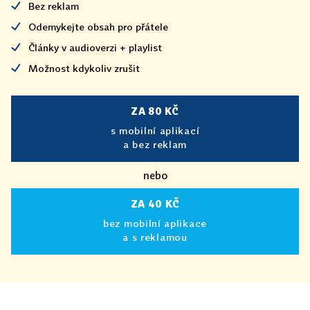
Bez reklam
Odemykejte obsah pro přátele
Články v audioverzi + playlist
Možnost kdykoliv zrušit
ZA 80 KČ
s mobilní aplikací
a bez reklam
nebo
ZA 40 KČ
bez mobilní aplikace
a s reklamou