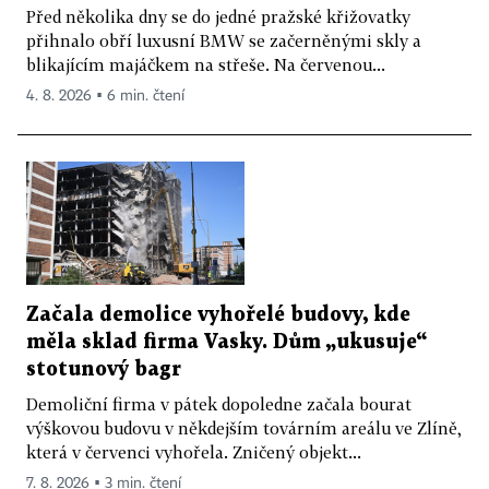
Před několika dny se do jedné pražské křižovatky
přihnalo obří luxusní BMW se začerněnými skly a
blikajícím majáčkem na střeše. Na červenou...
4. 8. 2026 ▪ 6 min. čtení
Začala demolice vyhořelé budovy, kde
měla sklad firma Vasky. Dům „ukusuje“
stotunový bagr
Demoliční firma v pátek dopoledne začala bourat
výškovou budovu v někdejším továrním areálu ve Zlíně,
která v červenci vyhořela. Zničený objekt...
7. 8. 2026 ▪ 3 min. čtení