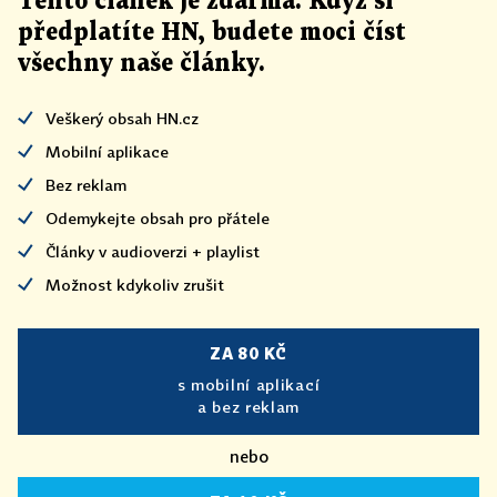
Tento článek
je
zdarma. Když si
předplatíte HN, budete moci číst
všechny naše články
.
Veškerý obsah HN.cz
Mobilní aplikace
Bez reklam
Odemykejte obsah pro přátele
Články v audioverzi + playlist
Možnost kdykoliv zrušit
ZA 80 KČ
s mobilní aplikací
a bez reklam
nebo