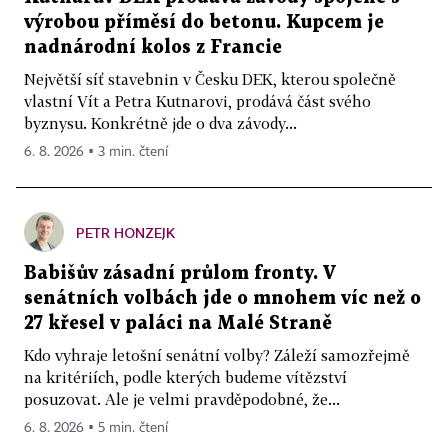
výrobou příměsí do betonu. Kupcem je
nadnárodní kolos z Francie
Největší síť stavebnin v Česku DEK, kterou společně
vlastní Vít a Petra Kutnarovi, prodává část svého
byznysu. Konkrétně jde o dva závody...
6. 8. 2026 ▪ 3 min. čtení
PETR HONZEJK
Babišův zásadní průlom fronty. V
senátních volbách jde o mnohem víc než o
27 křesel v paláci na Malé Straně
Kdo vyhraje letošní senátní volby? Záleží samozřejmě
na kritériích, podle kterých budeme vítězství
posuzovat. Ale je velmi pravděpodobné, že...
6. 8. 2026 ▪ 5 min. čtení