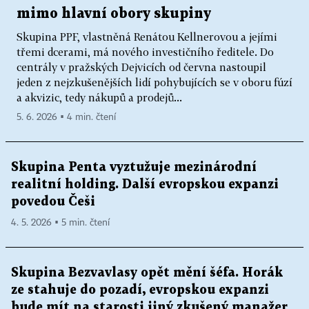
mimo hlavní obory skupiny
Skupina PPF, vlastněná Renátou Kellnerovou a jejími
třemi dcerami, má nového investičního ředitele. Do
centrály v pražských Dejvicích od června nastoupil
jeden z nejzkušenějších lidí pohybujících se v oboru fúzí
a akvizic, tedy nákupů a prodejů...
5. 6. 2026 ▪ 4 min. čtení
Skupina Penta vyztužuje mezinárodní
realitní holding. Další evropskou expanzi
povedou Češi
4. 5. 2026 ▪ 5 min. čtení
Skupina Bezvavlasy opět mění šéfa. Horák
ze stahuje do pozadí, evropskou expanzi
bude mít na starosti jiný zkušený manažer