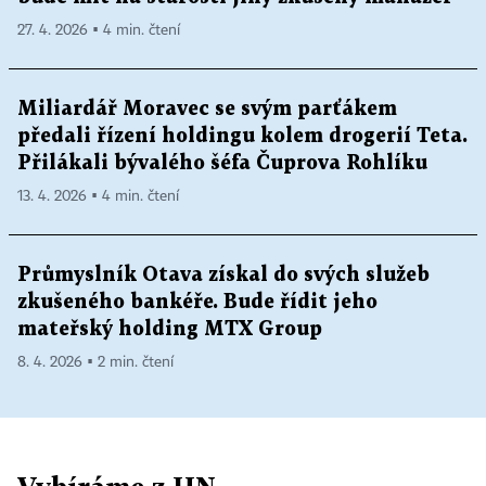
27. 4. 2026 ▪ 4 min. čtení
Miliardář Moravec se svým parťákem
předali řízení holdingu kolem drogerií Teta.
Přilákali bývalého šéfa Čuprova Rohlíku
13. 4. 2026 ▪ 4 min. čtení
Průmyslník Otava získal do svých služeb
zkušeného bankéře. Bude řídit jeho
mateřský holding MTX Group
8. 4. 2026 ▪ 2 min. čtení