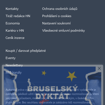
Kontakty
Ochrana osobních údajů
Tiráž redakce HN
Prohlášení o cookies
Economia
Nastavení soukromí
Kariéra v HN
Všeobecné smluvní podmínky
Ceník inzerce
Koupit / darovat předplatné
Eventy
×
Newslettery
RSS kanály
Autorská práva vykonává vydavatel. Bez písemného svolení vydavatele je
zakázáno jakékoli užití částí nebo celku díla, zejména rozmnožování a šíření
jakýmkoli způsobem, mechanickým nebo elektronickým, v českém nebo
jiném jazyce. Bez souhlasu vydavatele je zakázáno též rozmnožování