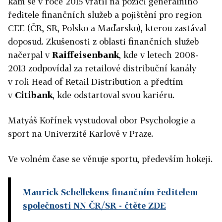
kam se v roce 2015 vrátil na pozici generálního
ředitele finančních služeb a pojištění pro region
CEE (ČR, SR, Polsko a Maďarsko), kterou zastával
doposud. Zkušenosti z oblasti finančních služeb
načerpal v
Raiffeisenbank
, kde v letech 2008-
2013 zodpovídal za retailové distribuční kanály
v roli Head of Retail Distribution a předtím
v
Citibank
, kde odstartoval svou kariéru.
Matyáš Kořínek vystudoval obor Psychologie a
sport na Univerzitě Karlově v Praze.
Ve volném čase se věnuje sportu, především hokeji.
Maurick Schellekens finančním ředitelem
společnosti NN ČR/SR
- čtěte ZDE