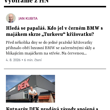
Vybíráme z HN
JAN KUBITA
Hledá se papaláš. Kdo jel v černém BMW s
majákem skrze „Turkovu“ křižovatku?
Před několika dny se do jedné pražské křižovatky
přihnalo obří luxusní BMW se začerněnými skly a
blikajícím majáčkem na střeše. Na červenou...
4. 8. 2026 ▪ 6 min. čtení
Kutnarův DEK prodává závody spojené s