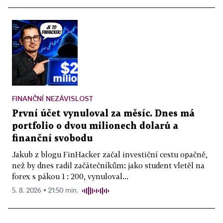
FINANČNÍ NEZÁVISLOST
První účet vynuloval za měsíc. Dnes má
portfolio o dvou milionech dolarů a
finanční svobodu
Jakub z blogu FinHacker začal investiční cestu opačně,
než by dnes radil začátečníkům: jako student vletěl na
forex s pákou 1 : 200, vynuloval...
5. 8. 2026 ▪ 21:50 min.