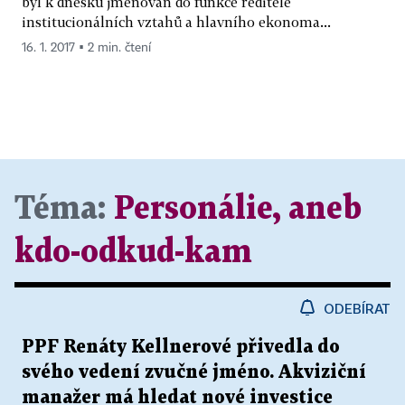
byl k dnešku jmenován do funkce ředitele
institucionálních vztahů a hlavního ekonoma...
16. 1. 2017 ▪ 2 min. čtení
Téma:
Personálie, aneb
kdo-odkud-kam
ODEBÍRAT
PPF Renáty Kellnerové přivedla do
svého vedení zvučné jméno. Akviziční
manažer má hledat nové investice