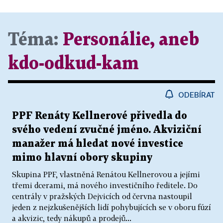
Téma:
Personálie, aneb
kdo-odkud-kam
ODEBÍRAT
PPF Renáty Kellnerové přivedla do
svého vedení zvučné jméno. Akviziční
manažer má hledat nové investice
mimo hlavní obory skupiny
Skupina PPF, vlastněná Renátou Kellnerovou a jejími
třemi dcerami, má nového investičního ředitele. Do
centrály v pražských Dejvicích od června nastoupil
jeden z nejzkušenějších lidí pohybujících se v oboru fúzí
a akvizic, tedy nákupů a prodejů...