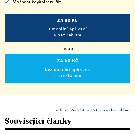
Možnost kdykoliv zrušit
ZA 80 KČ
s mobilní aplikací
a bez reklam
nebo
ZA 40 KČ
bez mobilní aplikace
a s reklamou
|
Předplatné HN+ je zcela bez reklam.
Související články