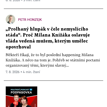
8. 8. 2026 ▪ 3 min. čtení
PETR HONZEJK
„Prolhaný hlupák v čele nemyslícího
stáda“. Proč Milana Knížáka oslavuje
vláda vedená mužem, kterým umělec
opovrhoval
Někteří říkají, že to byl poslední happening Milana
Knížáka. A něco na tom je. Pohřeb se státními poctami
organizovaný těmi, kterými slavný...
7. 8. 2026 ▪ 4 min. čtení