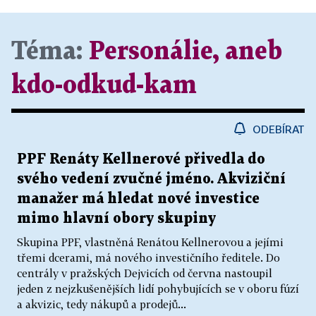
Téma:
Personálie, aneb
kdo-odkud-kam
ODEBÍRAT
PPF Renáty Kellnerové přivedla do
svého vedení zvučné jméno. Akviziční
manažer má hledat nové investice
mimo hlavní obory skupiny
Skupina PPF, vlastněná Renátou Kellnerovou a jejími
třemi dcerami, má nového investičního ředitele. Do
centrály v pražských Dejvicích od června nastoupil
jeden z nejzkušenějších lidí pohybujících se v oboru fúzí
a akvizic, tedy nákupů a prodejů...