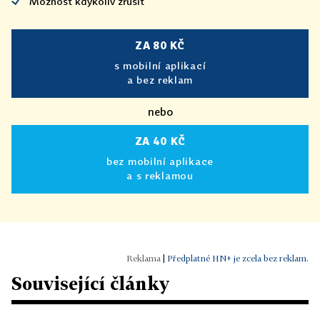
Možnost kdykoliv zrušit
ZA 80 KČ
s mobilní aplikací
a bez reklam
nebo
ZA 40 KČ
bez mobilní aplikace
a s reklamou
|
Předplatné HN+ je zcela bez reklam.
Související články