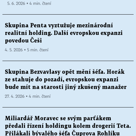
5. 6. 2026 ▪ 4 min. čtení
Skupina Penta vyztužuje mezinárodní
realitní holding. Další evropskou expanzi
povedou Češi
4. 5. 2026 ▪ 5 min. čtení
Skupina Bezvavlasy opět mění šéfa. Horák
ze stahuje do pozadí, evropskou expanzi
bude mít na starosti jiný zkušený manažer
27. 4. 2026 ▪ 4 min. čtení
Miliardář Moravec se svým parťákem
předali řízení holdingu kolem drogerií Teta.
Přilákali bývalého šéfa Čuprova Rohlíku