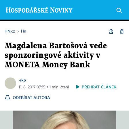
HN.cz
›
Hn
Magdalena Bartošová vede
sponzoringové aktivity v
MONETA Money Bank
-rkp
PŘEHRÁT ČLÁNEK
11. 8. 2017 07:15 ▪ 1 min. čtení
ODEBÍRAT AUTORA