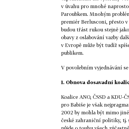
v úvahu pro mnohé naprosto 
Paroubkem. Mnohým problémů
premiér Berlusconi, přesto v č
budou třást rukou stejně jak
obavy z oslabování vazby da
v Evropě může být tudíž spí
publikem.
V povolebním vyjednávání se 
1. Obnova dosavadní koali
Koalice ANO, ČSSD a KDU-ČSL
pro Babiše je však nejpragma
2002 by mohla být mimo jiné 
české zahraniční politiky, tj
půjde o touhu všech zúčastně