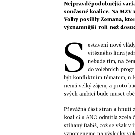
Nejpravděpodobnější varia
současné koalice. Na MZV z
Volby posílily Zemana, kter
významnější roli než dosu
S
estavení nové vlád
vítězného lídra jed
nebude tím, na čem
do volebních progr
být konfliktním tématem, nik
nemá velký zájem, a proto bud
svých ambicí bude muset obě
Převážná část stran a hnutí
koalici s ANO odmítla zcela či
stíhaný Babiš, což se však v
vzpomeneme na výsledky voleb