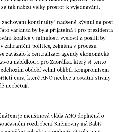
e se tak nabízí velký prostor k vyjednávání.
i zachování kontinuity“ nadšeně kývnul na post
ato varianta by byla přijatelná i pro prezidenta
ání koalice v minulosti vyslovil a posílil by
i v zahraniční politice, zejména v procesu
se zavázalo k centralizaci agendy ekonomické
kavou nabídkou i pro Zaorálka, který si tento
předchozím období velmi oblíbil. Kompromisem
přijetí eura, které ANO nechce a ostatní strany
dě neobětují.
nářem je menšinová vláda ANO doplněná o
i současném rozdrobení Sněmovny má Babiš
t s menšími subjekty o podpoře či toleranci