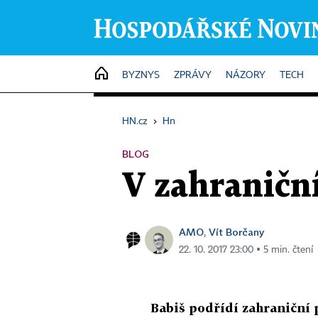
HOME
BYZNYS
ZPRÁVY
NÁZORY
TECH
HN.cz
›
Hn
BLOG
V zahraniční
AMO
Vít Borčany
,
22. 10. 2017 23:00 ▪ 5 min. čtení
Babiš podřídí zahraniční