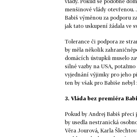
vlády. Pokud se podobně doml
menšinové vlády otevřenou. 
Babiš výměnou za podporu za
jak tato uskupení žádala ve 
Tolerance či podpora ze str
by měla několik zahraničněp
domácích ústupků muselo zav
silné vazby na USA, potažmo
vyjednání výjimky pro jeho p
ten by však pro Babiše nebyl
3. Vláda bez premiéra Bab
Pokud by Andrej Babiš přeci 
by usedla nestranická osobno
Věra Jourová, Karla Šlechtov