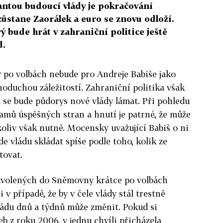
ntou budoucí vlády je pokračování
ůstane Zaorálek a euro se znovu odloží.
ý bude hrát v zahraniční politice ještě
d.
y po volbách nebude pro Andreje Babiše jako
noduchou záležitostí. Zahraniční politika však
 se bude půdorys nové vlády lámat. Při pohledu
amů úspěšných stran a hnutí je patrné, že může
oliv však nutně. Mocensky uvažující Babiš o ni
e vládu skládat spíše podle toho, kolik ze
tovat.
 zvolených do Sněmovny krátce po volbách
 v případě, že by v čele vlády stál trestně
 řádu dnů a týdnů může změnit. Pokud si
 z roku 2006, v jednu chvíli přicházela