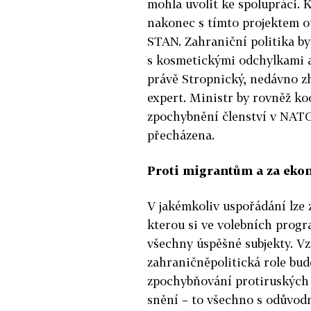
mohla uvolit ke spolupráci
nakonec s tímto projektem ot
STAN. Zahraniční politika b
s kosmetickými odchylkami a 
právě Stropnický, nedávno zh
expert. Ministr by rovněž ko
zpochybnění členství v NATO 
přecházena.
Proti migrantům a za eko
V jakémkoliv uspořádání lze z
kterou si ve volebních progr
všechny úspěšné subjekty. V
zahraničněpolitická role bude 
zpochybňování protiruských 
snění – to všechno s odůvod