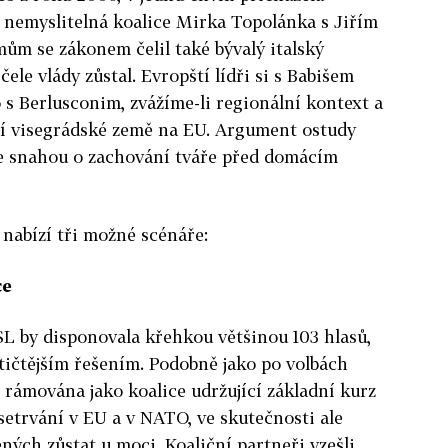
nemyslitelná koalice Mirka Topolánka s Jiřím
m se zákonem čelil také bývalý italský
ele vlády zůstal. Evropští lídři si s Babišem
o s Berlusconim, zvážíme-li regionální kontext a
lší visegrádské země na EU. Argument ostudy
še snahou o zachování tváře před domácím
nabízí tři možné scénáře:
ce
 by disponovala křehkou většinou 103 hlasů,
tičtějším řešením. Podobně jako po volbách
rámována jako koalice udržující základní kurz
. setrvání v EU a v NATO, ve skutečnosti ale
ných zůstat u moci. Koaliční partneři vzešli