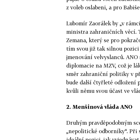
z voleb oslabeni, a pro Babiš
Lubomír Zaorálek by „v rámc
ministra zahraničních věcí. T
Zemana, který se pro pokračov
tím svou již tak silnou pozic
jmenování velvyslanců. ANO 
diplomacie na MZV, což je lá
směr zahraniční politiky v 
bude další čtyřleté odložení 
kvůli němu svou účast ve vlá
2. Menšinová vláda ANO
Druhým pravděpodobným scé
„nepolitické odborníky“. Př
ideální pozici, jak vyjednáva