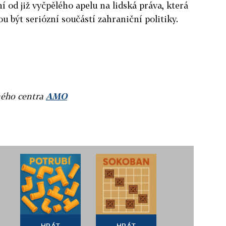
í od již vyčpělého apelu na lidská práva, která
ou být seriózní součástí zahraniční politiky.
ného centra
AMO
HRÁT
HRÁT