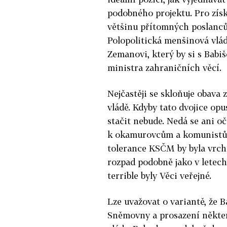
podobného projektu. Pro zís
většinu přítomných poslanců
Polopolitická menšinová vlád
Zemanovi, který by si s Babi
ministra zahraničních věcí.
Nejčastěji se skloňuje obav
vládě. Kdyby tato dvojice opus
stačit nebude. Nedá se ani oč
k okamurovcům a komunistům
tolerance KSČM by byla vrcho
rozpad podobně jako v letech
terrible byly Věci veřejné.
Lze uvažovat o variantě, že 
Sněmovny a prosazení někte