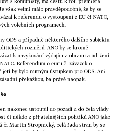
uví s komunisty, má cestu k roli premiéra
Je však velmi málo pravděpodobné, že by se
vázal k referendu o vystoupení z EU či NATO,
svých volebních programech.
any ODS a případně některého dalšího subjektu
olitických rozměrů. ANO by se kromě
ázat k navyšování výdajů na obranu a udržení
 NATO. Referendum o euru či závazek o
řijetí by bylo nutným ústupkem pro ODS. Ani
 zásadní překážkou, ba právě naopak.
iše
jen nakonec ustoupil do pozadí a do čela vlády
st či někdo z přijatelnějších politiků ANO jako
á či Martin Stropnický, celá řada stran by se