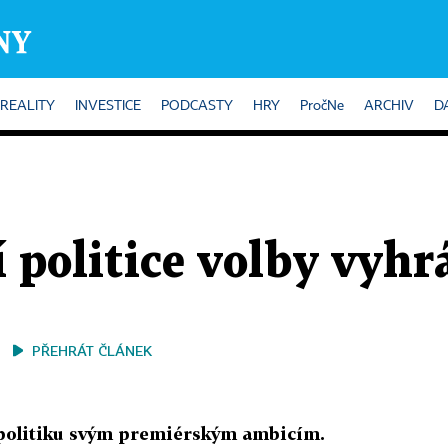
REALITY
INVESTICE
PODCASTY
HRY
PročNe
ARCHIV
D
 politice volby vyh
PŘEHRÁT ČLÁNEK
 politiku svým premiérským ambicím.