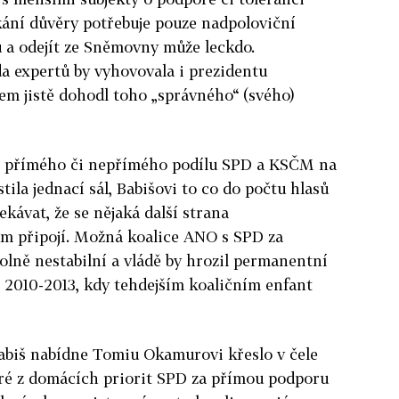
kání důvěry potřebuje pouze nadpoloviční
 a odejít ze Sněmovny může leckdo.
a expertů by vyhovovala i prezidentu
šem jistě dohodl toho „správného“ (svého)
a z přímého či nepřímého podílu SPD a KSČM na
tila jednací sál, Babišovi to co do počtu hlasů
ekávat, že se nějaká další strana
 připojí. Možná koalice ANO s SPD za
lně nestabilní a vládě by hrozil permanentní
 2010-2013, kdy tehdejším koaličním enfant
Babiš nabídne Tomiu Okamurovi křeslo v čele
ré z domácích priorit SPD za přímou podporu