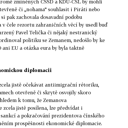
. Kromě zmíněných ČSSD a KDU-ČSL by mohli
evřeně či „nohama“ souhlasit i Piráti nebo
y si pak zachovala dosavadní podobu
v čele rezortu zahraničních věcí by usedl buď
rzený Pavel Telička či nějaký nestranický
ordinoval politiku se Zemanem, nedošlo by ke
ani EU a otázka eura by byla taktně
nomickou diplomacii
cela jistě očekávat antiimigrační rétoriku,
amech otevřeně či skrytě osvojily skoro
zhledem k tomu, že Zemanova
zcela jistě posílena, lze předvídat i
sankcí a pokračování prezidentova čínského
něním prospěšnosti ekonomické diplomacie.