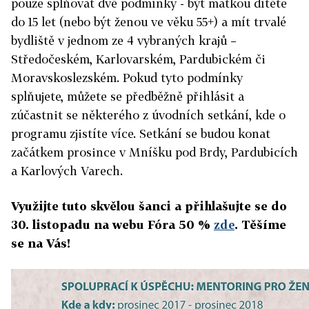
pouze splňovat dvě podmínky - být matkou dítěte
do 15 let (nebo být ženou ve věku 55+) a mít trvalé
bydliště v jednom ze 4 vybraných krajů –
Středočeském, Karlovarském, Pardubickém či
Moravskoslezském. Pokud tyto podmínky
splňujete, můžete se předběžně přihlásit a
zúčastnit se některého z úvodních setkání, kde o
programu zjistíte více. Setkání se budou konat
začátkem prosince v Mníšku pod Brdy, Pardubicích
a Karlových Varech.
Využijte tuto skvělou šanci a přihlašujte se do
30. listopadu na webu Fóra 50 %
zde
. Těšíme
se na Vás!