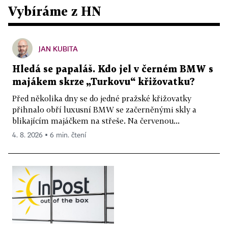
Vybíráme z HN
JAN KUBITA
Hledá se papaláš. Kdo jel v černém BMW s
majákem skrze „Turkovu“ křižovatku?
Před několika dny se do jedné pražské křižovatky
přihnalo obří luxusní BMW se začerněnými skly a
blikajícím majáčkem na střeše. Na červenou...
4. 8. 2026 ▪ 6 min. čtení