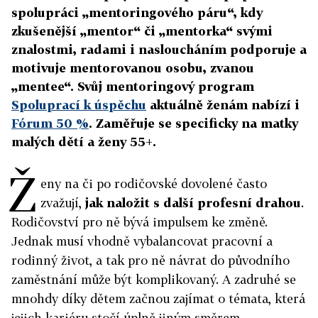
spolupráci „mentoringového páru“, kdy
zkušenější „mentor“ či „mentorka“ svými
znalostmi, radami i nasloucháním podporuje a
motivuje mentorovanou osobu, zvanou
„mentee“. Svůj mentoringový program
Spoluprací k úspěchu
aktuálně ženám nabízí i
Fórum 50 %
. Zaměřuje se specificky na matky
malých dětí a ženy 55+.
Ž
eny na či po rodičovské dovolené často
zvažují,
jak naložit s další profesní drahou
.
Rodičovství pro ně bývá impulsem ke změně.
Jednak musí vhodně vybalancovat pracovní a
rodinný život, a tak pro ně návrat do původního
zaměstnání může být komplikovaný. A zadruhé se
mnohdy díky dětem začnou zajímat o témata, která
jejich kariéru stočí úplně jiným směrem.