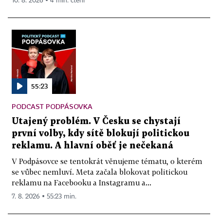
10. 8. 2026 ▪ 4 min. čtení
55:23
PODCAST PODPÁSOVKA
Utajený problém. V Česku se chystají
první volby, kdy sítě blokují politickou
reklamu. A hlavní oběť je nečekaná
V Podpásovce se tentokrát věnujeme tématu, o kterém
se vůbec nemluví. Meta začala blokovat politickou
reklamu na Facebooku a Instagramu a...
7. 8. 2026 ▪ 55:23 min.