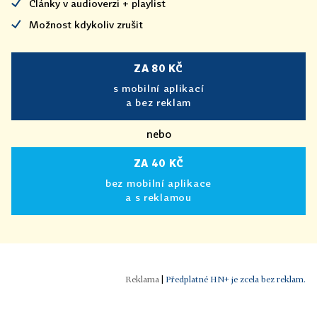
Články v audioverzi + playlist
Možnost kdykoliv zrušit
ZA 80 KČ
s mobilní aplikací
a bez reklam
nebo
ZA 40 KČ
bez mobilní aplikace
a s reklamou
|
Předplatné HN+ je zcela bez reklam.