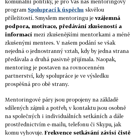
komunální politiky, je pro Vás náš mentoringový
program
Spoluprací k úspěchu
skvělou
příležitostí. Smyslem mentoringu je
vzájemná
podpora, motivace, předávání zkušeností a
informací
mezi zkušenějšími mentorkami a méně
zkušenými mentees. V našem podání se však
nejedná o jednostranný vztah, kdy by jedna strana
předávala a druhá pasivně přijímala. Naopak,
mentoring je postaven na rovnocenném
partnerství, kdy spolupráce je ve výsledku
prospěšná pro obě strany.
Mentoringové páry jsou propojeny na základě
sdílených zájmů a potřeb, v kontaktu jsou osobně
na společných i individuálních setkáních a dále
prostřednictvím e-mailu, telefonu či Skypu, jak
komu vyhovuje.
Frekvence setkávání závisí čistě