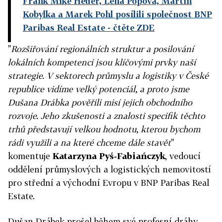
Frank Mike Heuer, Lena Popová, Martin
Kobylka a Marek Pohl posílili společnost BNP
Paribas Real Estate
- čtěte ZDE
"
Rozšiřování regionálních struktur a posilování
lokálních kompetencí jsou klíčovými prvky naší
strategie. V sektorech průmyslu a logistiky v České
republice vidíme velký potenciál, a proto jsme
Dušana Drábka pověřili misí jejich obchodního
rozvoje. Jeho zkušenosti a znalosti specifik těchto
trhů představují velkou hodnotu, kterou bychom
rádi využili a na které chceme dále stavět
"
komentuje
Katarzyna Pyś-Fabiańczyk
, vedoucí
oddělení průmyslových a logistických nemovitostí
pro střední a východní Evropu v BNP Paribas Real
Estate.
Dušan Drábek prošel během své profesní dráhy