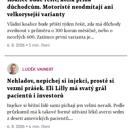
důchodcům. Motoristé neodmítají ani
velkorysejší varianty
Vládní koalice bude příští týden řešit, zda má důchody
zvednout v průměru o 300 korun měsíčně, nebo o
necelých 600. Zatímco první varianta je...
6. 8. 2026 ▪ 5 min. čtení
LUDĚK VAINERT
Nehladov, nepíchej si injekci, prostě si
vezmi prášek. Eli Lilly má svatý grál
pacientů i investorů
Injekce si běžní lidé sami píchají jen velmi neradi. Podle
průzkumů má k takové formě užívání léků averzi sedm
z deseti amerických pacientů....
6. 8. 2026 ▪ 4 min. čtení