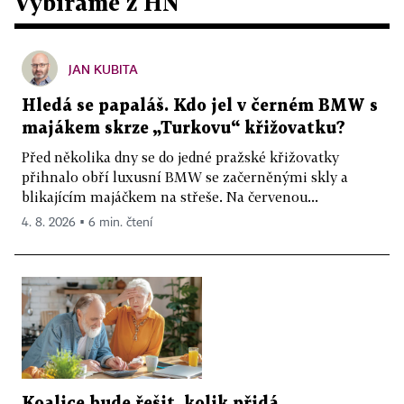
Vybíráme z HN
JAN KUBITA
Hledá se papaláš. Kdo jel v černém BMW s
majákem skrze „Turkovu“ křižovatku?
Před několika dny se do jedné pražské křižovatky
přihnalo obří luxusní BMW se začerněnými skly a
blikajícím majáčkem na střeše. Na červenou...
4. 8. 2026 ▪ 6 min. čtení
Koalice bude řešit, kolik přidá