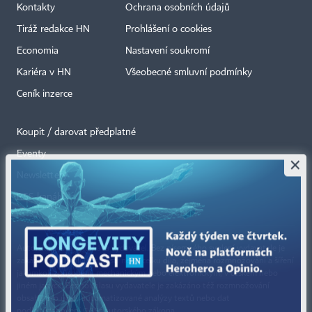
Kontakty
Ochrana osobních údajů
Tiráž redakce HN
Prohlášení o cookies
Economia
Nastavení soukromí
Kariéra v HN
Všeobecné smluvní podmínky
Ceník inzerce
Koupit / darovat předplatné
Eventy
×
Newslettery
RSS kanály
Autorská práva vykonává vydavatel. Bez písemného svolení vydavatele je
zakázáno jakékoli užití částí nebo celku díla, zejména rozmnožování a šíření
jakýmkoli způsobem, mechanickým nebo elektronickým, v českém nebo
jiném jazyce. Bez souhlasu vydavatele je zakázáno též rozmnožování
obsahu pro účely automatizované analýzy textů nebo dat
podle ustanovení § 39c autorského zákona.