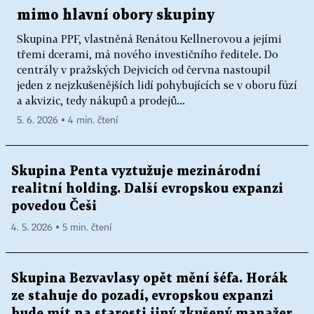
mimo hlavní obory skupiny
Skupina PPF, vlastněná Renátou Kellnerovou a jejími
třemi dcerami, má nového investičního ředitele. Do
centrály v pražských Dejvicích od června nastoupil
jeden z nejzkušenějších lidí pohybujících se v oboru fúzí
a akvizic, tedy nákupů a prodejů...
5. 6. 2026 ▪ 4 min. čtení
Skupina Penta vyztužuje mezinárodní
realitní holding. Další evropskou expanzi
povedou Češi
4. 5. 2026 ▪ 5 min. čtení
Skupina Bezvavlasy opět mění šéfa. Horák
ze stahuje do pozadí, evropskou expanzi
bude mít na starosti jiný zkušený manažer