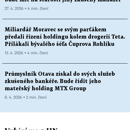
27. 4. 2026 ▪ 4 min. čtení
Miliardář Moravec se svým parťákem
předali řízení holdingu kolem drogerií Teta.
Přilákali bývalého šéfa Čuprova Rohlíku
13. 4. 2026 ▪ 4 min. čtení
Průmyslník Otava získal do svých služeb
zkušeného bankéře. Bude řídit jeho
mateřský holding MTX Group
8. 4. 2026 ▪ 2 min. čtení