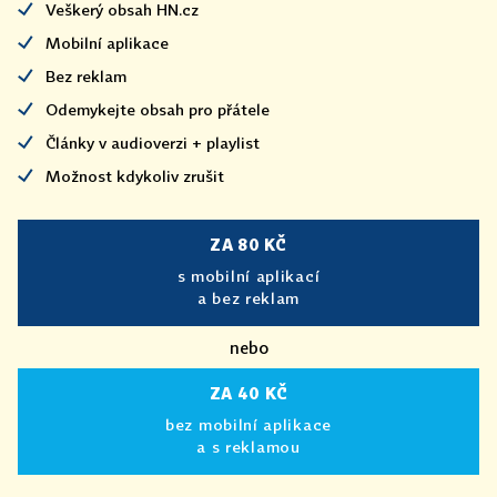
Veškerý obsah HN.cz
Mobilní aplikace
Bez reklam
Odemykejte obsah pro přátele
Články v audioverzi + playlist
Možnost kdykoliv zrušit
ZA 80 KČ
s mobilní aplikací
a bez reklam
nebo
ZA 40 KČ
bez mobilní aplikace
a s reklamou