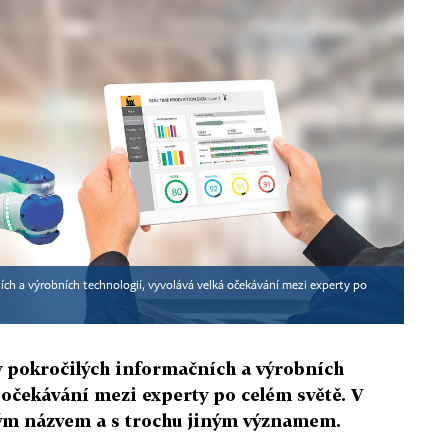
ních a výrobních technologií, vyvolává velká očekávání mezi experty po
ty pokročilých informačních a výrobních
á očekávání mezi experty po celém světě. V
ým názvem a s trochu jiným významem.