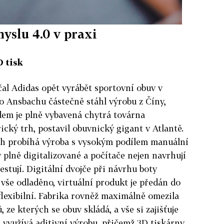
yslu 4.0 v praxi
D tisk
al Adidas opět vyrábět sportovní obuv v
 Ansbachu částečně stáhl výrobu z Číny,
em je plně vybavená chytrá továrna
ický trh, postavil obuvnický gigant v Atlantě.
ch probíhá výroba s vysokým podílem manuální
y plně digitalizované a počítače nejen navrhují
estují. Digitální dvojče při návrhu boty
e vše odladěno, virtuální produkt je předán do
 flexibilní. Fabrika rovněž maximálně omezila
 ze kterých se obuv skládá, a vše si zajišťuje
využívá aditivní výrobu, přičemž 3D tiskárny