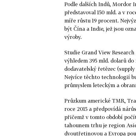
Podle dalších Indů, Mordor In
představoval 150 mld. a v ro
míře růstu 19 procent. Nejv
být Čína a Indie, jež jsou oz
výroby.
Studie Grand View Research z
výhledem 395 mld. dolarů do
dodavatelský řetězec (supply 
Nejvíce těchto technologií 
průmyslem leteckým a obran
Průzkum americké TMR, Tran
roce 2015 a předpovídá nárůs
přičemž v tomto období počít
tahounem trhu je region Asie
dvoutřetinovou a Evropa pouz