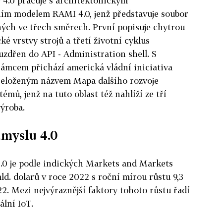
 4.0 pracuje s architektonickým
ím modelem RAMI 4.0, jenž představuje soubor
ých ve třech směrech. První popisuje chytrou
é vrstvy strojů a třetí životní cyklus
uzdřen do API - Administration shell. S
mcem přichází americká vládní iniciativa
řeloženým názvem Mapa dalšího rozvoje
émů, jenž na tuto oblast též nahlíží ze tří
výroba.
ůmyslu 4.0
4.0 je podle indických Markets and Markets
d. dolarů v roce 2022 s roční mírou růstu 9,3
22. Mezi nejvýraznější faktory tohoto růstu řadí
ální IoT.