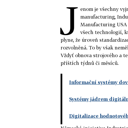
J
enom je všechny vyj
manufacturing, Indu
Manufacturing USA -
všech technologií, 
plyne, že úroveň standardiz
rozvolněná. To by však neměl
Vždyť obnova strojového a t
příštích týdnů či měsíců.
Informační systémy dov
Systémy jádrem digitáln
Digitalizace hodnotovéh