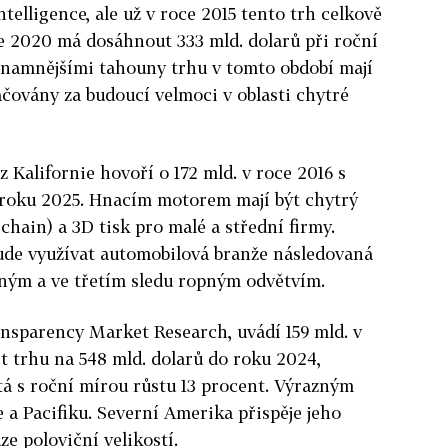
telligence, ale už v roce 2015 tento trh celkově
ce 2020 má dosáhnout 333 mld. dolarů při roční
ýznamnějšími tahouny trhu v tomto období mají
načovány za budoucí velmoci v oblasti chytré
 Kalifornie hovoří o 172 mld. v roce 2016 s
 roku 2025. Hnacím motorem mají být chytrý
chain) a 3D tisk pro malé a střední firmy.
bude využívat automobilová branže následovaná
ným a ve třetím sledu ropným odvětvím.
sparency Market Research, uvádí 159 mld. v
t trhu na 548 mld. dolarů do roku 2024,
á s roční mírou růstu 13 procent. Výrazným
 a Pacifiku. Severní Amerika přispěje jeho
e poloviční velikostí.