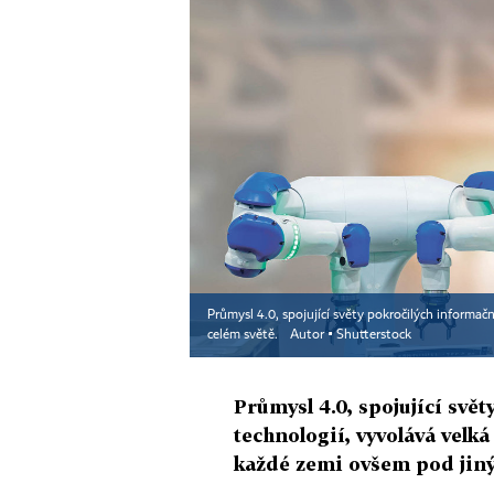
Průmysl 4.0, spojující světy pokročilých informač
celém světě.
Autor ▪
Shutterstock
Průmysl 4.0, spojující svě
technologií, vyvolává velk
každé zemi ovšem pod jin