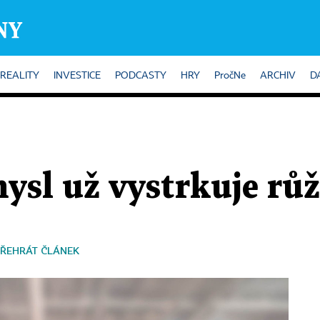
REALITY
INVESTICE
PODCASTY
HRY
PročNe
ARCHIV
D
ysl už vystrkuje rů
ŘEHRÁT ČLÁNEK