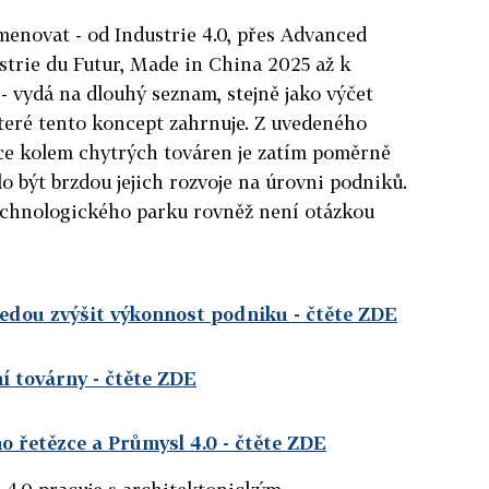
menovat - od Industrie 4.0, přes Advanced
strie du Futur, Made in China 2025 až k
 vydá na dlouhý seznam, stejně jako výčet
které tento koncept zahrnuje. Z uvedeného
ace kolem chytrých továren je zatím poměrně
o být brzdou jejich rozvoje na úrovni podniků.
echnologického parku rovněž není otázkou
edou zvýšit výkonnost podniku
- čtěte ZDE
í továrny
- čtěte ZDE
o řetězce a Průmysl 4.0
- čtěte ZDE