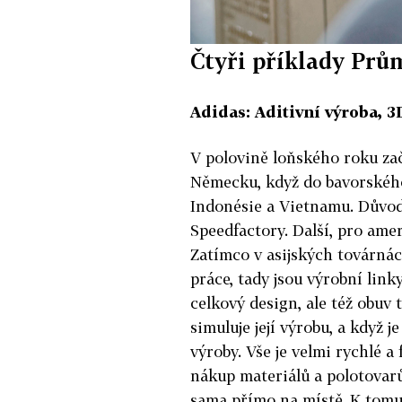
Čtyři příklady Prům
Adidas: Aditivní výroba, 3
V polovině loňského roku zač
Německu, když do bavorského
Indonésie a Vietnamu. Důvod
Speedfactory. Další, pro amer
Zatímco v asijských továrná
práce, tady jsou výrobní link
celkový design, ale též obuv t
simuluje její výrobu, a když j
výroby. Vše je velmi rychlé a
nákup materiálů a polotovarů,
sama přímo na místě. K tomu 