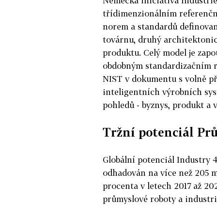
Německá iniciativa Industrie
třídimenzionálním referenčn
norem a standardů definovan
továrnu, druhý architektonick
produktu. Celý model je zapo
obdobným standardizačním rá
NIST v dokumentu s volně p
inteligentních výrobních syst
pohledů - byznys, produkt a 
Tržní potenciál Pr
Globální potenciál Industry 
odhadován na více než 205 ml
procenta v letech 2017 až 20
průmyslové roboty a industri