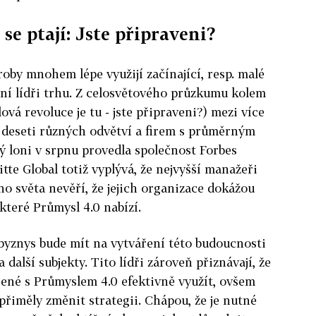
se ptají: Jste připraveni?
roby mnohem lépe využijí začínající, resp. malé
ní lídři trhu. Z celosvětového průzkumu kolem
vá revoluce je tu - jste připraveni?) mezi více
 deseti různých odvětví a firem s průměrným
rý loni v srpnu provedla společnost Forbes
itte Global totiž vyplývá, že nejvyšší manažeři
ho světa nevěří, že jejich organizace dokážou
, které Průmysl 4.0 nabízí.
e byznys bude mít na vytváření této budoucnosti
další subjekty. Tito lídři zároveň přiznávají, že
ené s Průmyslem 4.0 efektivně využít, ovšem
přiměly změnit strategii. Chápou, že je nutné