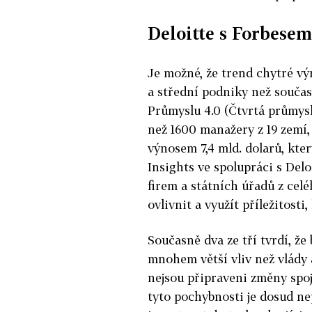
Deloitte s Forbesem 
Je možné, že trend chytré vý
a střední podniky než součas
Průmyslu 4.0 (Čtvrtá průmyslo
než 1600 manažery z 19 zemí,
výnosem 7,4 mld. dolarů, kte
Insights ve spolupráci s Delo
firem a státních úřadů z celé
ovlivnit a využít příležitosti
Současně dva ze tří tvrdí, ž
mnohem větší vliv než vlády a 
nejsou připraveni změny spoj
tyto pochybnosti je dosud ne