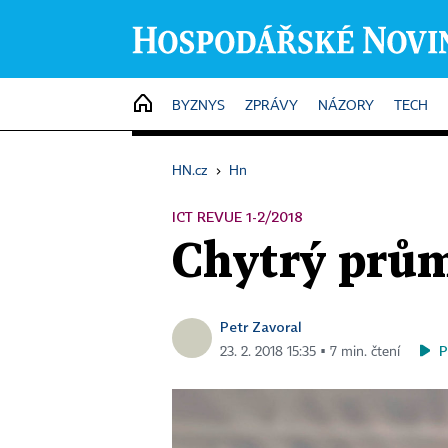
HOME
BYZNYS
ZPRÁVY
NÁZORY
TECH
HN.cz
›
Hn
ICT REVUE 1-2/2018
Chytrý prům
Petr Zavoral
P
23. 2. 2018 15:35 ▪ 7 min. čtení