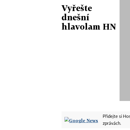
Vyřešte
dnešní
hlavolam HN
Přidejte si H
zprávách.