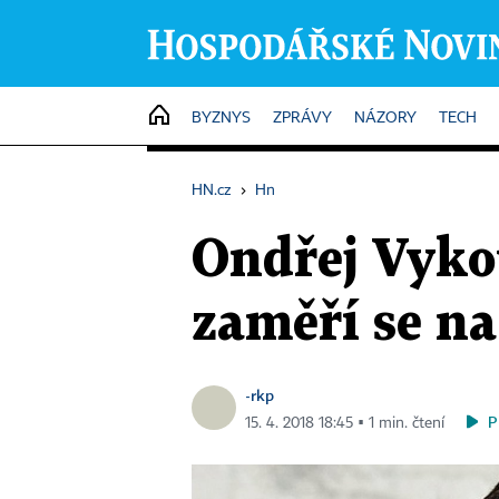
HOME
BYZNYS
ZPRÁVY
NÁZORY
TECH
HN.cz
›
Hn
Ondřej Vyko
zaměří se na
-rkp
P
15. 4. 2018 18:45 ▪ 1 min. čtení