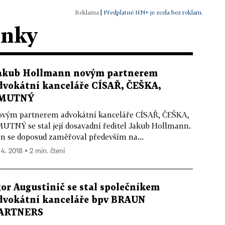
|
Předplatné HN+ je zcela bez reklam.
ánky
akub Hollmann novým partnerem
dvokátní kanceláře CÍSAŘ, ČEŠKA,
MUTNÝ
vým partnerem advokátní kanceláře CÍSAŘ, ČEŠKA,
UTNÝ se stal její dosavadní ředitel Jakub Hollmann.
n se doposud zaměřoval především na...
 4. 2018 ▪ 2 min. čtení
gor Augustinič se stal společníkem
dvokátní kanceláře bpv BRAUN
ARTNERS