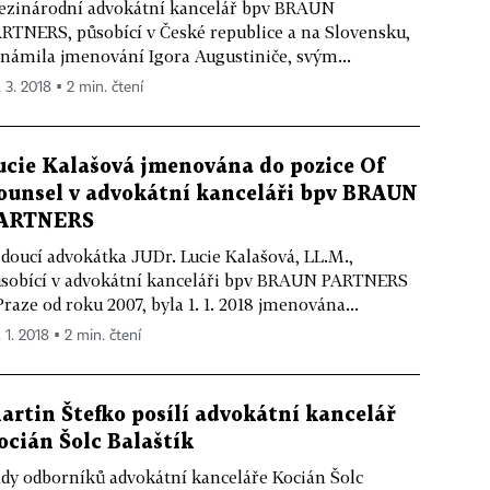
zinárodní advokátní kancelář bpv BRAUN
RTNERS, působící v České republice a na Slovensku,
námila jmenování Igora Augustiniče, svým...
. 3. 2018 ▪ 2 min. čtení
ucie Kalašová jmenována do pozice Of
ounsel v advokátní kanceláři bpv BRAUN
ARTNERS
doucí advokátka JUDr. Lucie Kalašová, LL.M.,
sobící v advokátní kanceláři bpv BRAUN PARTNERS
Praze od roku 2007, byla 1. 1. 2018 jmenována...
 1. 2018 ▪ 2 min. čtení
artin Štefko posílí advokátní kancelář
ocián Šolc Balaštík
dy odborníků advokátní kanceláře Kocián Šolc