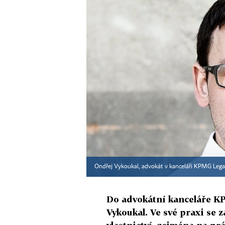
Ondřej Vykoukal, advokát v kanceláři KPMG Leg
Do advokátní kanceláře K
Vykoukal. Ve své praxi se