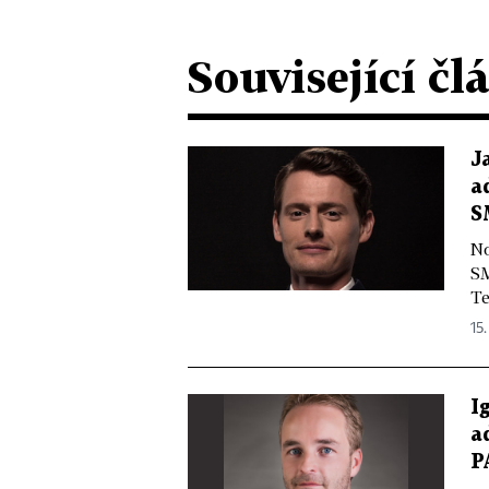
Související čl
J
a
S
No
SM
Te
15.
I
a
P