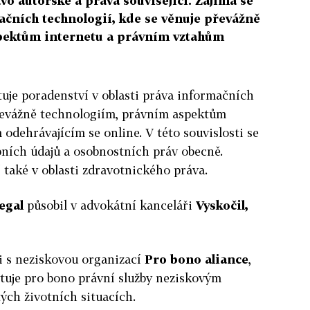
vo autorské a práva související. Zajímá se
ačních technologií, kde se věnuje převážně
pektům internetu a právním vztahům
uje poradenství v oblasti práva informačních
převážně technologiím, právním aspektům
odehrávajícím se online. V této souvislosti se
ních údajů a osobnostních práv obecně.
 také v oblasti zdravotnického práva.
egal
působil v advokátní kanceláři
Vyskočil,
ci s neziskovou organizací
Pro bono aliance
,
tuje pro bono právní služby neziskovým
tých životních situacích.