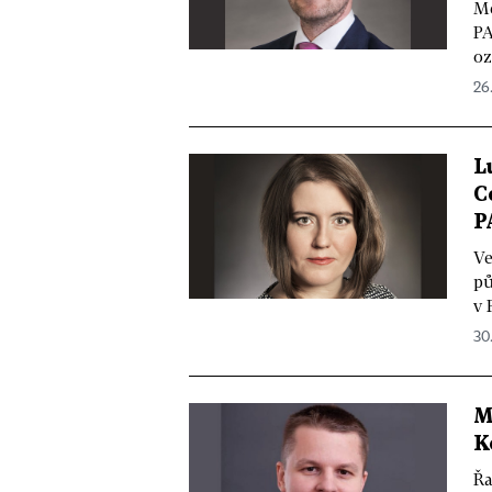
Me
PA
oz
26
L
C
P
Ve
pů
v 
30.
M
K
Řa