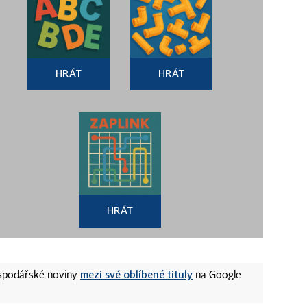
HRÁT
HRÁT
HRÁT
mezi své oblíbené tituly
ospodářské noviny
na Google