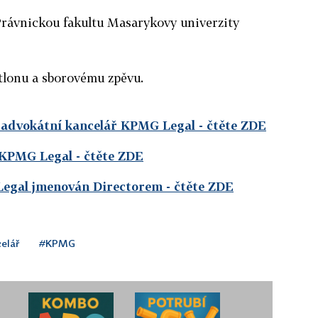
Právnickou fakultu Masarykovy univerzity
tlonu a sborovému zpěvu.
a advokátní kancelář KPMG Legal
- čtěte ZDE
 KPMG Legal
- čtěte ZDE
Legal jmenován Directorem
- čtěte ZDE
elář
#KPMG