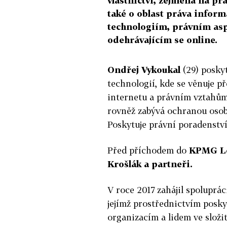
vlastnictví, zejména na prá
také o oblast práva inform
technologiím, právním as
odehrávajícím se online.
Ondřej Vykoukal
(29) poskyt
technologií, kde se věnuje 
internetu a právním vztahům 
rovněž zabývá ochranou osob
Poskytuje právní poradenství
Před příchodem do
KPMG L
Krošlák a partneři.
V roce 2017 zahájil spoluprá
jejímž prostřednictvím posky
organizacím a lidem ve složi