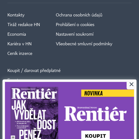
Kontakty
Ochrana osobních údajů
Tiráž redakce HN
Prohlášení o cookies
Economia
Nastavení soukromí
Kariéra v HN
Všeobecné smluvní podmínky
Ceník inzerce
Koupit / darovat předplatné
Eventy
×
Newslettery
RSS kanály
Autorská práva vykonává vydavatel. Bez písemného svolení vydavatele je
zakázáno jakékoli užití částí nebo celku díla, zejména rozmnožování a šíření
jakýmkoli způsobem, mechanickým nebo elektronickým, v českém nebo