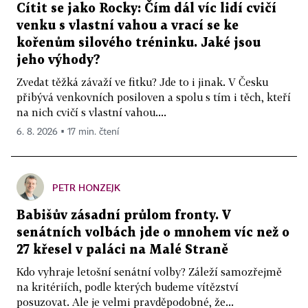
Cítit se jako Rocky: Čím dál víc lidí cvičí
venku s vlastní vahou a vrací se ke
kořenům silového tréninku. Jaké jsou
jeho výhody?
Zvedat těžká závaží ve fitku? Jde to i jinak. V Česku
přibývá venkovních posiloven a spolu s tím i těch, kteří
na nich cvičí s vlastní vahou....
6. 8. 2026 ▪ 17 min. čtení
PETR HONZEJK
Babišův zásadní průlom fronty. V
senátních volbách jde o mnohem víc než o
27 křesel v paláci na Malé Straně
Kdo vyhraje letošní senátní volby? Záleží samozřejmě
na kritériích, podle kterých budeme vítězství
posuzovat. Ale je velmi pravděpodobné, že...