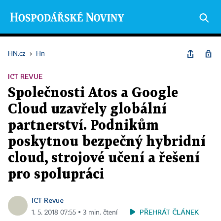
HN.cz
›
Hn
ICT REVUE
Společnosti Atos a Google
Cloud uzavřely globální
partnerství. Podnikům
poskytnou bezpečný hybridní
cloud, strojové učení a řešení
pro spolupráci
ICT Revue
PŘEHRÁT ČLÁNEK
1. 5. 2018 07:55 ▪ 3 min. čtení