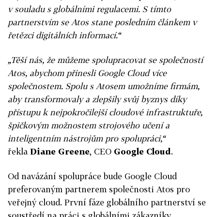
v souladu s globálními regulacemi. S tímto
partnerstvím se Atos stane posledním článkem v
řetězci digitálních informací.“
„Těší nás, že můžeme spolupracovat se společností
Atos, abychom přinesli Google Cloud více
společnostem. Spolu s Atosem umožníme firmám,
aby transformovaly a zlepšily svůj byznys díky
přístupu k nejpokročilejší cloudové infrastruktuře,
špičkovým možnostem strojového učení a
inteligentním nástrojům pro spolupráci,“
řekla
Diane Greene
, CEO
Google Cloud
.
Od navázání spolupráce bude Google Cloud
preferovaným partnerem společnosti Atos pro
veřejný cloud. První fáze globálního partnerství se
soustředí na práci s globálními zákazníky