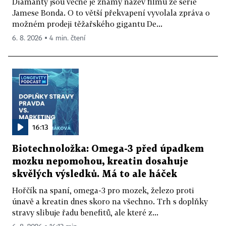
Diamanty jsou věčné je známý název filmu ze série
Jamese Bonda. O to větší překvapení vyvolala zpráva o
možném prodeji těžařského gigantu De...
6. 8. 2026 ▪ 4 min. čtení
16:13
Biotechnoložka: Omega-3 před úpadkem
mozku nepomohou, kreatin dosahuje
skvělých výsledků. Má to ale háček
Hořčík na spaní, omega-3 pro mozek, železo proti
únavě a kreatin dnes skoro na všechno. Trh s doplňky
stravy slibuje řadu benefitů, ale které z...