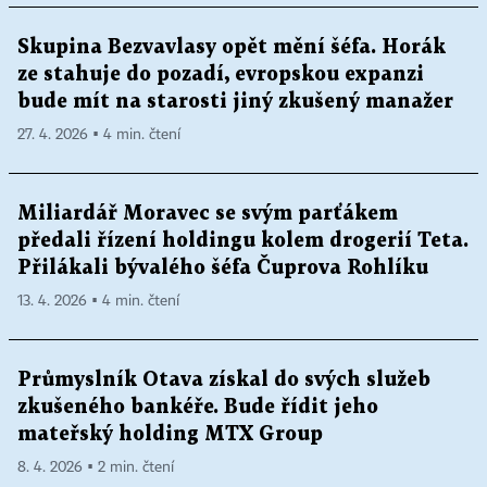
Skupina Bezvavlasy opět mění šéfa. Horák
ze stahuje do pozadí, evropskou expanzi
bude mít na starosti jiný zkušený manažer
27. 4. 2026 ▪ 4 min. čtení
Miliardář Moravec se svým parťákem
předali řízení holdingu kolem drogerií Teta.
Přilákali bývalého šéfa Čuprova Rohlíku
13. 4. 2026 ▪ 4 min. čtení
Průmyslník Otava získal do svých služeb
zkušeného bankéře. Bude řídit jeho
mateřský holding MTX Group
8. 4. 2026 ▪ 2 min. čtení