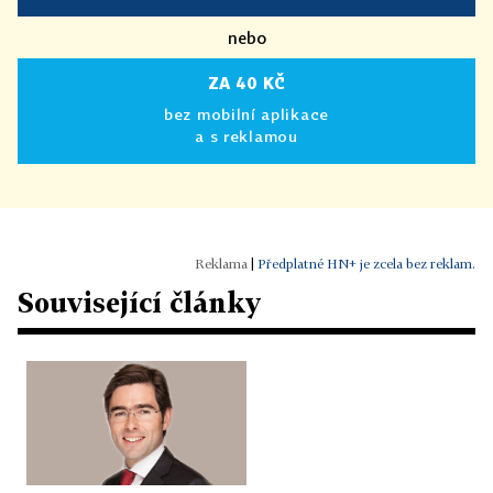
nebo
ZA 40 KČ
bez mobilní aplikace
a s reklamou
|
Předplatné HN+ je zcela bez reklam.
Související články