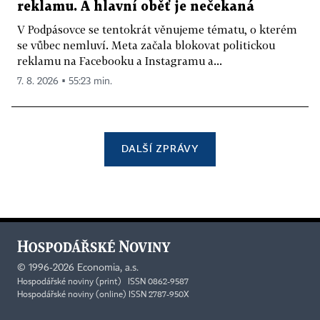
reklamu. A hlavní oběť je nečekaná
V Podpásovce se tentokrát věnujeme tématu, o kterém
se vůbec nemluví. Meta začala blokovat politickou
reklamu na Facebooku a Instagramu a...
7. 8. 2026 ▪ 55:23 min.
DALŠÍ ZPRÁVY
©
1996-2026
Economia, a.s.
Hospodářské noviny (print) ISSN 0862-9587
Hospodářské noviny (online) ISSN 2787-950X