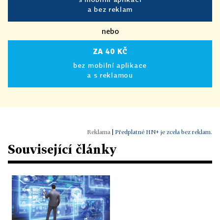
a bez reklam
nebo
ZA 40 KČ
bez mobilní aplikace
a s reklamou
|
Předplatné HN+ je zcela bez reklam.
Související články