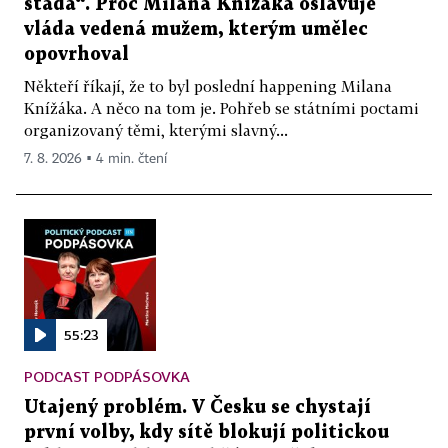
stáda“. Proč Milana Knížáka oslavuje
vláda vedená mužem, kterým umělec
opovrhoval
Někteří říkají, že to byl poslední happening Milana
Knížáka. A něco na tom je. Pohřeb se státními poctami
organizovaný těmi, kterými slavný...
7. 8. 2026 ▪ 4 min. čtení
55:23
PODCAST PODPÁSOVKA
Utajený problém. V Česku se chystají
první volby, kdy sítě blokují politickou