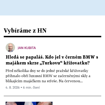
Vybíráme z HN
JAN KUBITA
Hledá se papaláš. Kdo jel v černém BMW s
majákem skrze „Turkovu“ křižovatku?
Před několika dny se do jedné pražské křižovatky
přihnalo obří luxusní BMW se začerněnými skly a
blikajícím majáčkem na střeše. Na červenou...
4. 8. 2026 ▪ 6 min. čtení