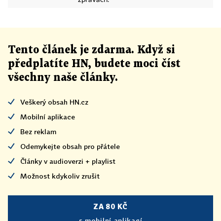
zprávách.
Tento článek
je
zdarma. Když si
předplatíte HN, budete moci číst
všechny naše články
.
Veškerý obsah HN.cz
Mobilní aplikace
Bez reklam
Odemykejte obsah pro přátele
Články v audioverzi + playlist
Možnost kdykoliv zrušit
ZA 80 KČ
s mobilní aplikací