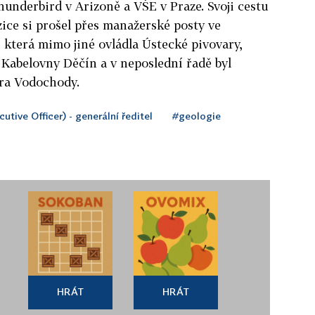
underbird v Arizoně a VŠE v Praze. Svoji cestu
ice si prošel přes manažerské posty ve
která mimo jiné ovládla Ústecké pivovary,
 Kabelovny Děčín a v neposlední řadě byl
ra Vodochody.
utive Officer) - generální ředitel
#geologie
HRÁT
HRÁT