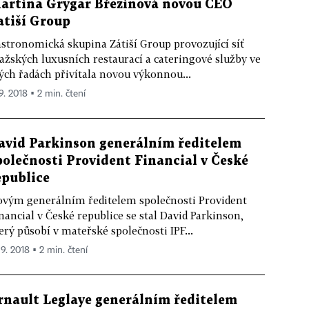
artina Grygar Březinová novou CEO
atiší Group
stronomická skupina Zátiší Group provozující síť
ažských luxusních restaurací a cateringové služby ve
ých řadách přivítala novou výkonnou...
9. 2018 ▪ 2 min. čtení
avid Parkinson generálním ředitelem
polečnosti Provident Financial v České
epublice
vým generálním ředitelem společnosti Provident
nancial v České republice se stal David Parkinson,
erý působí v mateřské společnosti IPF...
 9. 2018 ▪ 2 min. čtení
rnault Leglaye generálním ředitelem