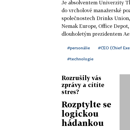
Je absolventem Univerzity Th
do vrcholové manažerské poz
společnostech Drinks Union, 
Nemak Europe, Office Depot,
dlouholetým prezidentem Ae
#personálie
#CEO (Chief Exec
#technologie
Rozrušily vás
zprávy a cítíte
stres?
Rozptylte se
logickou
hádankou