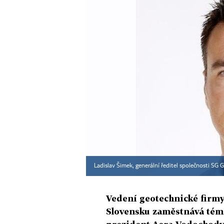
Ladislav Šimek, generální ředitel společnosti 
Vedení geotechnické firm
Slovensku zaměstnává téměř