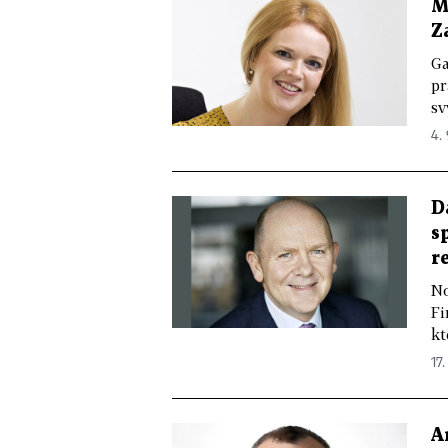
M
Z
Ga
pr
sv
4. 
D
s
r
No
Fi
kt
17.
A