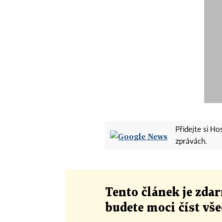
Přidejte si H
zprávách.
Tento článek
je
zdar
budete moci číst vš