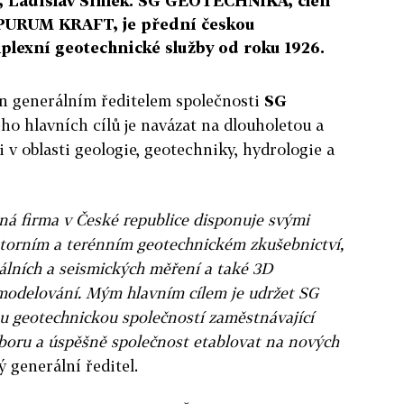
, Ladislav Šimek. SG GEOTECHNIKA, člen
PURUM KRAFT, je přední českou
plexní geotechnické služby od roku 1926.
n generálním ředitelem společnosti
SG
eho hlavních cílů je navázat na dlouholetou a
 v oblasti geologie, geotechniky, hydrologie a
 firma v České republice disponuje svými
atorním a terénním geotechnickém zkušebnictví,
álních a seismických měření a také 3D
 modelování. Mým hlavním cílem je udržet SG
geotechnickou společností zaměstnávající
boru a úspěšně společnost etablovat na nových
ý generální ředitel.