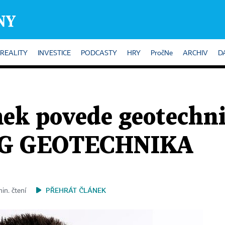
REALITY
INVESTICE
PODCASTY
HRY
PročNe
ARCHIV
D
mek povede geotechn
 SG GEOTECHNIKA
PŘEHRÁT ČLÁNEK
in. čtení