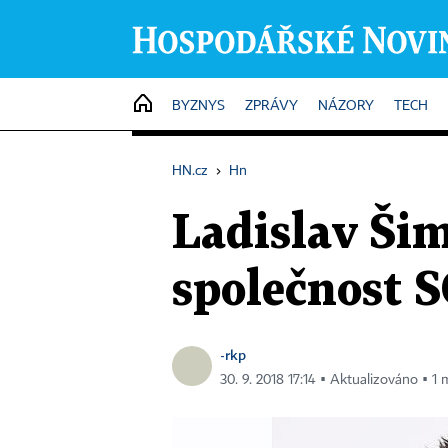
HOME
BYZNYS
ZPRÁVY
NÁZORY
TECH
HN.cz
›
Hn
Ladislav Ši
společnost
-rkp
30. 9. 2018 17:14 ▪ Aktualizováno ▪ 1 m