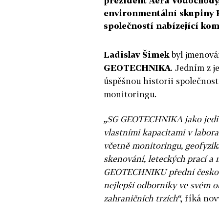
prezident Aera Vodochody
environmentální skupiny 
společností nabízející kom
Ladislav Šimek
byl jmenová
GEOTECHNIKA
. Jedním z j
úspěšnou historii společnosti
monitoringu.
„SG GEOTECHNIKA jako jediná
vlastními kapacitami v labor
včetně monitoringu, geofyzik
skenování, leteckých prací a
GEOTECHNIKU přední českou 
nejlepší odborníky ve svém o
zahraničních trzích“
, říká nov