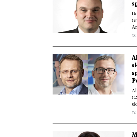
s
Do
Gr
Ar
13.
A
s
s
P
Al
C.
sk
17.
M