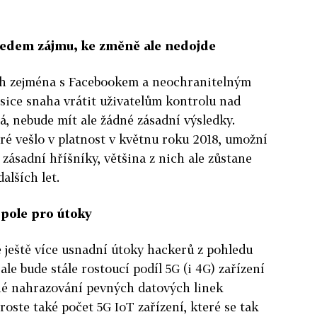
ředem zájmu, ke změně ale nedojde
ch zejména s Facebookem a neochranitelným
sice snaha vrátit uživatelům kontrolu nad
á, nebude mít ale žádné zásadní výsledky.
é vešlo v platnost v květnu roku 2018, umožní
zásadní hříšníky, většina z nich ale zůstane
alších let.
 pole pro útoky
 ještě více usnadní útoky hackerů z pohledu
ale bude stále rostoucí podíl 5G (i 4G) zařízení
pné nahrazování pevných datových linek
roste také počet 5G IoT zařízení, které se tak