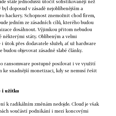
de stále jednodušší útočit sofistikovaněji než
 byl doposud v zásadě nejoblíbenějším a
pro hackery. Schopnost znemožnit chod firem,
 bude jedním ze zásadních cílů, kterého budou
anizace dosáhnout. Výjimkou přitom nebudou
 některými státy. Oblíbeným a velmi
 útok přes dodavatele služeb, ať už hardware
le budou objevovat zásadně slabé články.
o ransomware postupně posilovat i ve využití
 ke snadnější monetizaci, kdy se nemusí řešit
 i užitku
ení k radikálním změnám nedojde. Cloud je však
bách součástí podnikání i mezi koncovými