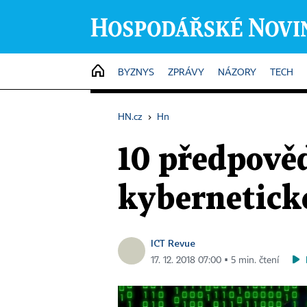
HOME
BYZNYS
ZPRÁVY
NÁZORY
TECH
HN.cz
›
Hn
10 předpověd
kybernetické
ICT Revue
17. 12. 2018 07:00 ▪ 5 min. čtení