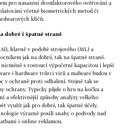
dem pro nasazení dvoufaktorového ověřování a
ihlašování včetně biometrických metod či
ardwarových klíčů.
na dobré i špatné straně
AI), hlavně v podobě strojového (ML) a
cníkem jak na dobré, tak na špatné straně.
 nicméně s rostoucí výpočetní kapacitou i lepší
ware i hardware tvůrci virů a malware budou v
c v ochraně proti odhalení. Stejně tak se
y ochrany. Typicky půjde o hru na kočku a
í a efektivnější způsoby analýzy velkého
ět využít jak pro dobré, tak špatné účely.
echnologie výrazně posílí snahy o podvody nad
latbami i online reklamou.