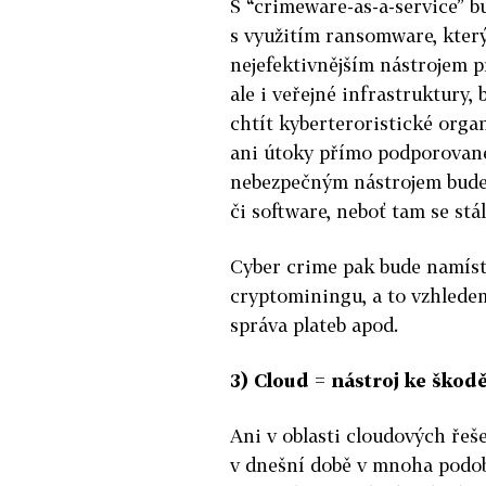
S “crimeware-as-a-service” bu
s využitím ransomware, který
nejefektivnějším nástrojem 
ale i veřejné infrastruktury,
chtít kyberteroristické org
ani útoky přímo podporované
nebezpečným nástrojem bude i
či software, neboť tam se stá
Cyber crime pak bude namíst
cryptominingu, a to vzhledem
správa plateb apod.
3) Cloud = nástroj ke škodě
Ani v oblasti cloudových řeš
v dnešní době v mnoha podo