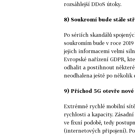
rozsáhlejší DDoS útoky.
8) Soukromí bude stále st
Po sériích skandálů spojený
soukromím bude v roce 2019 
jejich informacemi velmi siln
Evropské nařízení GDPR, kter
odhalit a postihnout některé 
neodhalena ještě po několik d
9) Příchod 5G otevře nové
Extrémně rychlé mobilní sítě
rychlosti a kapacity. Zásadní 
ve fixní podobě, tedy postu
(internetových připojení). Po