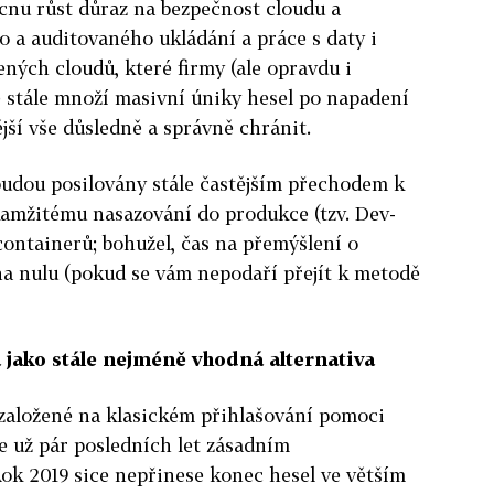
ucnu růst důraz na bezpečnost cloudu a
o a auditovaného ukládání a práce s daty i
ených cloudů, které firmy (ale opravdu i
 se stále množí masivní úniky hesel po napadení
jší vše důsledně a správně chránit.
budou posilovány stále častějším přechodem k
amžitému nasazování do produkce (tzv. Dev-
containerů; bohužel, čas na přemýšlení o
na nulu (pokud se vám nepodaří přejít k metodě
 jako stále nejméně vhodná alternativa
 založené na klasickém přihlašování pomoci
je už pár posledních let zásadním
k 2019 sice nepřinese konec hesel ve větším