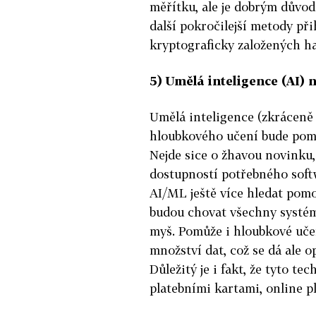
měřítku, ale je dobrým důvo
další pokročilejší metody př
kryptograficky založených h
5) Umělá inteligence (AI) 
Umělá inteligence (zkráceně 
hloubkového učení bude pomo
Nejde sice o žhavou novinku,
dostupností potřebného soft
AI/ML ještě více hledat pomo
budou chovat všechny systém
myš. Pomůže i hloubkové učen
množství dat, což se dá ale op
Důležitý je i fakt, že tyto t
platebními kartami, online p