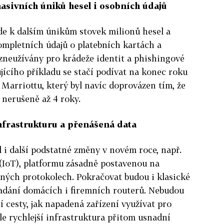
asivních úniků hesel i osobních údajů
ojde k dalším únikům stovek milionů hesel a
kompletních údajů o platebních kartách a
 zneužívány pro krádeže identit a phishingové
jícího příkladu se stačí podívat na konec roku
 Marriottu, který byl navíc doprovázen tím, že
 nerušeně až 4 roky.
infrastrukturu a přenášená data
 i další podstatné změny v novém roce, např.
í (IoT), platformu zásadně postavenou na
ých protokolech. Pokračovat budou i klasické
padání domácích i firemních routerů. Nebudou
í cesty, jak napadená zařízení využívat pro
le rychlejší infrastruktura přitom usnadní