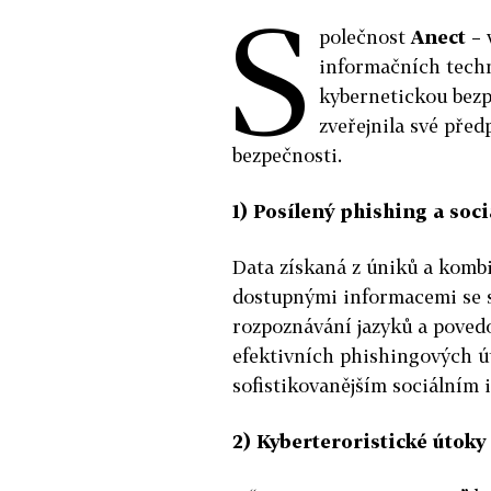
S
polečnost
Anect
– 
informačních tech
kybernetickou bezp
zveřejnila své před
bezpečnosti.
1) Posílený phishing a soci
Data získaná z úniků a kombi
dostupnými informacemi se s
rozpoznávání jazyků a poved
efektivních phishingových ú
sofistikovanějším sociálním 
2) Kyberteroristické útoky