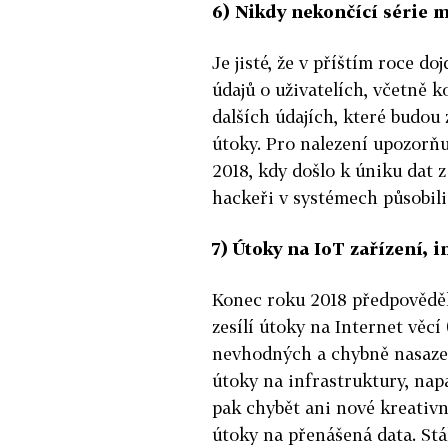
6) Nikdy nekončící série m
Je jisté, že v příštím roce d
údajů o uživatelích, včetně 
dalších údajích, které budou
útoky. Pro nalezení upozorňu
2018, kdy došlo k úniku dat z
hackeři v systémech působili
7) Útoky na IoT zařízení, 
Konec roku 2018 předpověděl
zesílí útoky na Internet věc
nevhodných a chybně nasazen
útoky na infrastruktury, na
pak chybět ani nové kreativn
útoky na přenášená data. Stá