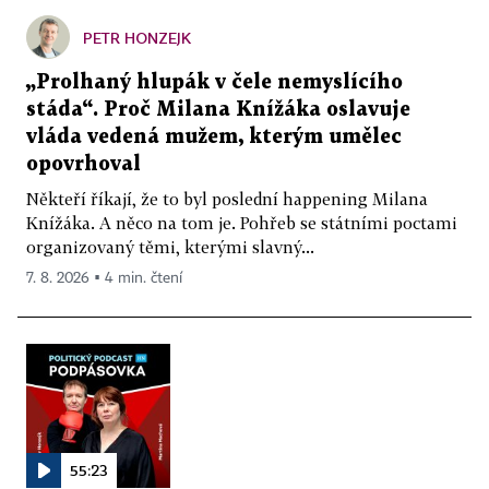
PETR HONZEJK
„Prolhaný hlupák v čele nemyslícího
stáda“. Proč Milana Knížáka oslavuje
vláda vedená mužem, kterým umělec
opovrhoval
Někteří říkají, že to byl poslední happening Milana
Knížáka. A něco na tom je. Pohřeb se státními poctami
organizovaný těmi, kterými slavný...
7. 8. 2026 ▪ 4 min. čtení
55:23