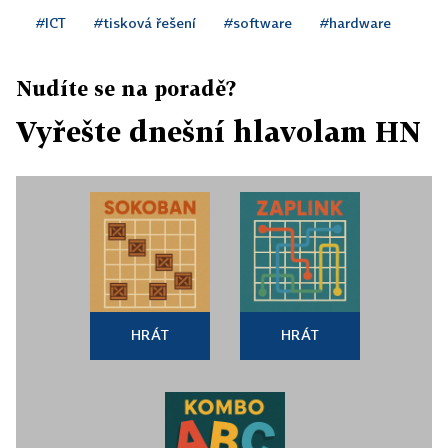
#ICT
#tisková řešení
#software
#hardware
Nudíte se na poradě?
Vyřešte dnešní hlavolam HN
HRÁT
HRÁT