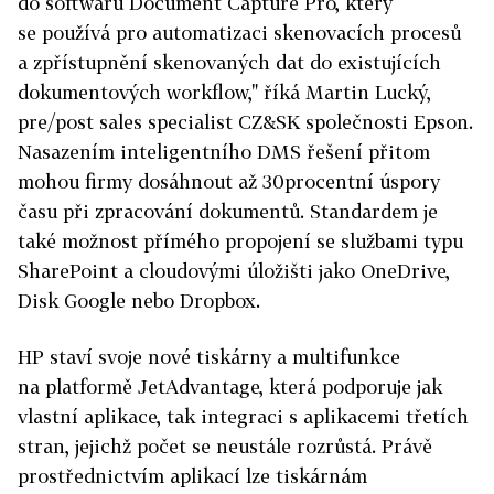
do softwaru Document Capture Pro, který
se používá pro automatizaci skenovacích procesů
a zpřístupnění skenovaných dat do existujících
dokumentových workflow," říká Martin Lucký,
pre/post sales specialist CZ&SK společnosti Epson.
Nasazením inteligentního DMS řešení přitom
mohou firmy dosáhnout až 30procentní úspory
času při zpracování dokumentů. Standardem je
také možnost přímého propojení se službami typu
SharePoint a cloudovými úložišti jako OneDrive,
Disk Google nebo Dropbox.
HP staví svoje nové tiskárny a multifunkce
na platformě JetAdvantage, která podporuje jak
vlastní aplikace, tak integraci s aplikacemi třetích
stran, jejichž počet se neustále rozrůstá. Právě
prostřednictvím aplikací lze tiskárnám