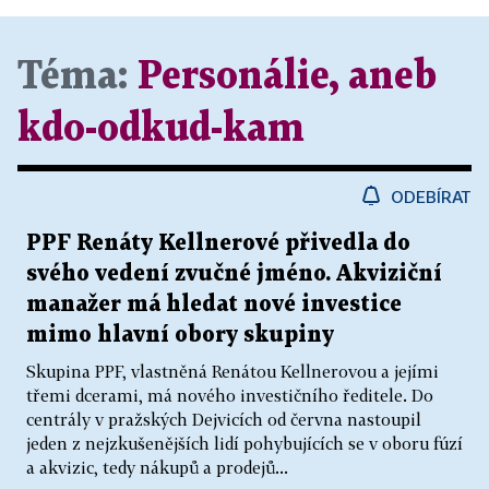
Téma:
Personálie, aneb
kdo-odkud-kam
ODEBÍRAT
PPF Renáty Kellnerové přivedla do
svého vedení zvučné jméno. Akviziční
manažer má hledat nové investice
mimo hlavní obory skupiny
Skupina PPF, vlastněná Renátou Kellnerovou a jejími
třemi dcerami, má nového investičního ředitele. Do
centrály v pražských Dejvicích od června nastoupil
jeden z nejzkušenějších lidí pohybujících se v oboru fúzí
a akvizic, tedy nákupů a prodejů...