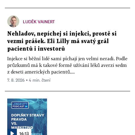
LUDĚK VAINERT
Nehladov, nepíchej si injekci, prostě si
vezmi prášek. Eli Lilly má svatý grál
pacientů i investorů
Injekce si běžní lidé sami píchají jen velmi neradi. Podle
průzkumů má k takové formě užívání léků averzi sedm
z deseti amerických pacientů....
7. 8. 2026 ▪ 4 min. čtení
16:13