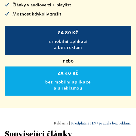
Články v audioverzi + playlist
Možnost kdykoliv zrušit
ZA 80 KČ
s mobilní aplikací
a bez reklam
nebo
ZA 40 KČ
bez mobilní aplikace
a s reklamou
|
Předplatné HN+ je zcela bez reklam.
Související články