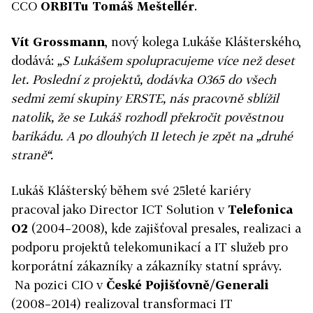
CCO
ORBITu Tomáš Meštellér
.
Vít Grossmann
, nový kolega Lukáše Klášterského,
dodává:
„S Lukášem spolupracujeme více než deset
let. Poslední z projektů, dodávka O365 do všech
sedmi zemí skupiny ERSTE, nás pracovně sblížil
natolik, že se Lukáš rozhodl překročit pověstnou
barikádu. A po dlouhých 11 letech je zpět na „druhé
straně“.
Lukáš Klášterský během své 25leté kariéry
pracoval jako Director ICT Solution v
Telefonica
O2
(2004–2008), kde zajišťoval presales, realizaci a
podporu projektů telekomunikací a IT služeb pro
korporátní zákazníky a zákazníky statní správy.
Na pozici CIO v
České Pojišťovně/Generali
(2008–2014) realizoval transformaci IT