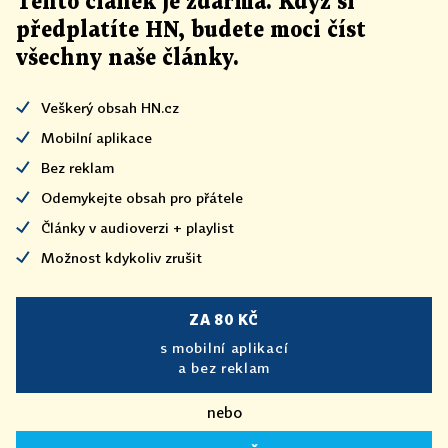
Tento článek
je
zdarma. Když si
předplatíte HN, budete moci číst
všechny naše články
.
Veškerý obsah HN.cz
Mobilní aplikace
Bez reklam
Odemykejte obsah pro přátele
Články v audioverzi + playlist
Možnost kdykoliv zrušit
ZA 80 KČ
s mobilní aplikací
a bez reklam
nebo