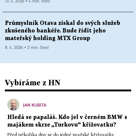
13. 4. 2026 ▪ 4 min. čtení
Průmyslník Otava získal do svých služeb
zkušeného bankéře. Bude řídit jeho
mateřský holding MTX Group
8. 4. 2026 ▪ 2 min. čtení
Vybíráme z HN
JAN KUBITA
Hledá se papaláš. Kdo jel v černém BMW s
majákem skrze „Turkovu“ křižovatku?
Před několika dny se do jedné pražské křižovatky