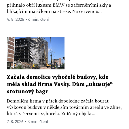
přihnalo obří luxusní BMW se začerněnými skly a
blikajícím majáčkem na střeše. Na červenou...
4. 8. 2026 ▪ 6 min. čtení
Začala demolice vyhořelé budovy, kde
měla sklad firma Vasky. Dům „ukusuje“
stotunový bagr
Demoliční firma v pátek dopoledne začala bourat
výškovou budovu v někdejším továrním areálu ve Zlíně,
která v červenci vyhořela. Zničený objekt...
7. 8. 2026 ▪ 3 min. čtení