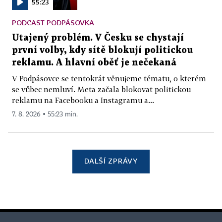
55:23
PODCAST PODPÁSOVKA
Utajený problém. V Česku se chystají
první volby, kdy sítě blokují politickou
reklamu. A hlavní oběť je nečekaná
V Podpásovce se tentokrát věnujeme tématu, o kterém
se vůbec nemluví. Meta začala blokovat politickou
reklamu na Facebooku a Instagramu a...
7. 8. 2026 ▪ 55:23 min.
DALŠÍ ZPRÁVY