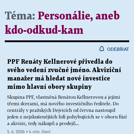
Téma:
Personálie, aneb
kdo-odkud-kam
ODEBÍRAT
PPF Renáty Kellnerové přivedla do
svého vedení zvučné jméno. Akviziční
manažer má hledat nové investice
mimo hlavní obory skupiny
Skupina PPF, vlastněná Renátou Kellnerovou a jejími
třemi dcerami, má nového investičního ředitele. Do
centrály v pražských Dejvicích od června nastoupil
jeden z nejzkušenějších lidí pohybujících se v oboru fúzí
a akvizic, tedy nákupů a prodejů...
5. 6. 2026 ▪ 4 min. čtení