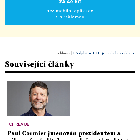
ZA 40 KČ
bez mobilní aplikace
a s reklamou
|
Předplatné HN+ je zcela bez reklam.
Související články
ICT REVUE
Paul Cormier jmenován prezidentem a