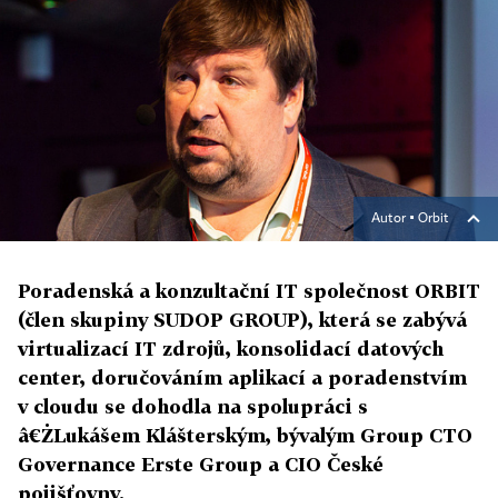
Autor ▪
Orbit
Poradenská a konzultační IT společnost ORBIT
(člen skupiny SUDOP GROUP), která se zabývá
virtualizací IT zdrojů, konsolidací datových
center, doručováním aplikací a poradenstvím
v cloudu se dohodla na spolupráci s
â€ŻLukášem Klášterským, bývalým Group CTO
Governance Erste Group a CIO České
pojišťovny.