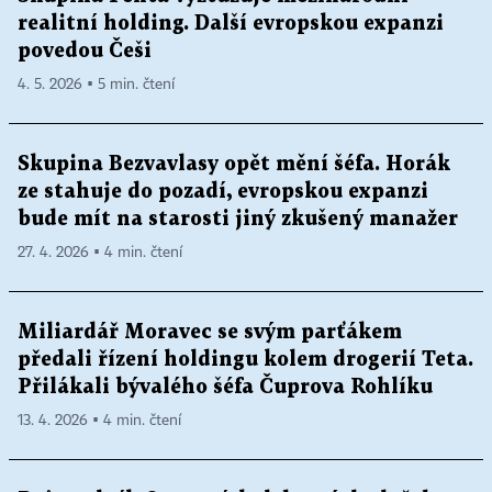
realitní holding. Další evropskou expanzi
povedou Češi
4. 5. 2026 ▪ 5 min. čtení
Skupina Bezvavlasy opět mění šéfa. Horák
ze stahuje do pozadí, evropskou expanzi
bude mít na starosti jiný zkušený manažer
27. 4. 2026 ▪ 4 min. čtení
Miliardář Moravec se svým parťákem
předali řízení holdingu kolem drogerií Teta.
Přilákali bývalého šéfa Čuprova Rohlíku
13. 4. 2026 ▪ 4 min. čtení