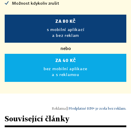
Možnost kdykoliv zrušit
ZA 80 KČ
s mobilní aplikací
a bez reklam
nebo
ZA 40 KČ
bez mobilní aplikace
a s reklamou
|
Předplatné HN+ je zcela bez reklam.
Související články