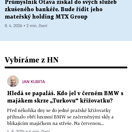
Průmyslník Otava získal do svých služeb
zkušeného bankéře. Bude řídit jeho
mateřský holding MTX Group
8. 4. 2026 ▪ 2 min. čtení
Vybíráme z HN
JAN KUBITA
Hledá se papaláš. Kdo jel v černém BMW s
majákem skrze „Turkovu“ křižovatku?
Před několika dny se do jedné pražské křižovatky
přihnalo obří luxusní BMW se začerněnými skly a
blikajícím majáčkem na střeše. Na červenou...
4. 8. 2026 ▪ 6 min. čtení