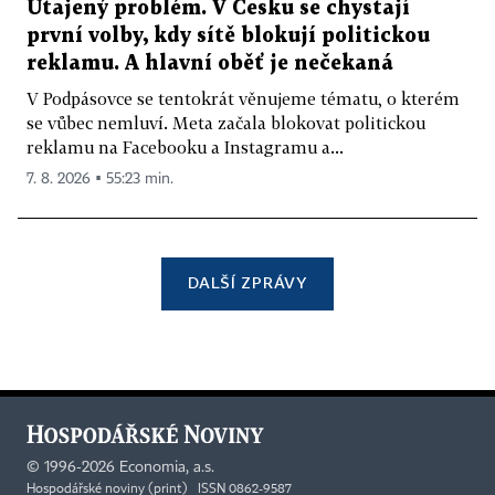
Utajený problém. V Česku se chystají
první volby, kdy sítě blokují politickou
reklamu. A hlavní oběť je nečekaná
V Podpásovce se tentokrát věnujeme tématu, o kterém
se vůbec nemluví. Meta začala blokovat politickou
reklamu na Facebooku a Instagramu a...
7. 8. 2026 ▪ 55:23 min.
DALŠÍ ZPRÁVY
©
1996-2026
Economia, a.s.
Hospodářské noviny (print) ISSN 0862-9587