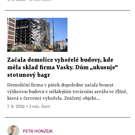
Začala demolice vyhořelé budovy, kde
měla sklad firma Vasky. Dům „ukusuje“
stotunový bagr
Demoliční firma v pátek dopoledne začala bourat
výškovou budovu v někdejším továrním areálu ve Zlíně,
která v červenci vyhořela. Zničený objekt...
7. 8. 2026 ▪ 3 min. čtení
PETR HONZEJK