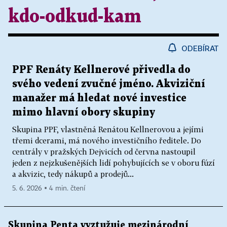
kdo-odkud-kam
ODEBÍRAT
PPF Renáty Kellnerové přivedla do
svého vedení zvučné jméno. Akviziční
manažer má hledat nové investice
mimo hlavní obory skupiny
Skupina PPF, vlastněná Renátou Kellnerovou a jejími
třemi dcerami, má nového investičního ředitele. Do
centrály v pražských Dejvicích od června nastoupil
jeden z nejzkušenějších lidí pohybujících se v oboru fúzí
a akvizic, tedy nákupů a prodejů...
5. 6. 2026 ▪ 4 min. čtení
Skupina Penta vyztužuje mezinárodní