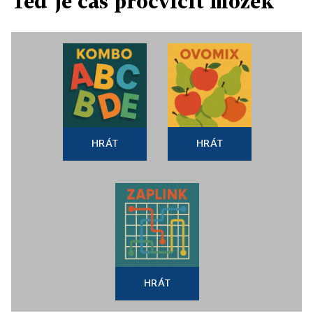
Teď je čas procvičit mozek
HRÁT
HRÁT
HRÁT