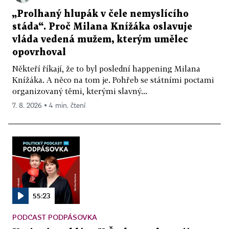
„Prolhaný hlupák v čele nemyslícího
stáda“. Proč Milana Knížáka oslavuje
vláda vedená mužem, kterým umělec
opovrhoval
Někteří říkají, že to byl poslední happening Milana
Knížáka. A něco na tom je. Pohřeb se státními poctami
organizovaný těmi, kterými slavný...
7. 8. 2026 ▪ 4 min. čtení
55:23
PODCAST PODPÁSOVKA