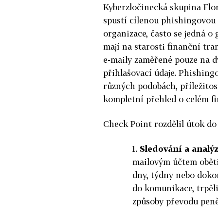
Kyberzločinecká skupina Flore
spustí cílenou phishingovou
organizace, často se jedná o 
mají na starosti finanční tr
e-maily zaměřené pouze na dv
přihlašovací údaje. Phishing
různých podobách, příležitost
kompletní přehled o celém f
Check Point rozdělil útok do 
1.
Sledování a analýz
mailovým účtem oběti,
dny, týdny nebo doko
do komunikace, trpěl
způsoby převodu peněz