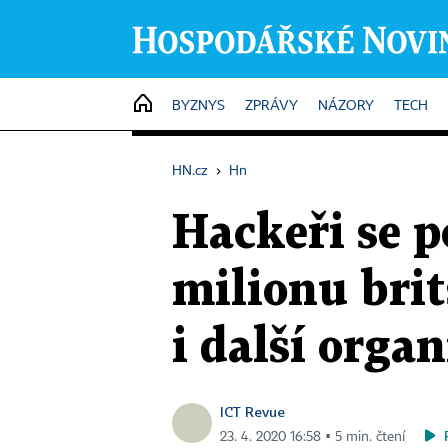
HOME
BYZNYS
ZPRÁVY
NÁZORY
TECH
HN.cz
›
Hn
Hackeři se p
milionu bri
i další orga
ICT Revue
23. 4. 2020 16:58 ▪ 5 min. čtení