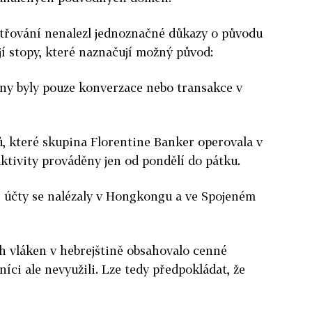
třování nenalezl jednoznačné důkazy o původu
jí stopy, které naznačují možný původ:
eny byly pouze konverzace nebo transakce v
, které skupina Florentine Banker operovala v
 aktivity prováděny jen od pondělí do pátku.
 účty se nalézaly v Hongkongu a ve Spojeném
h vláken v hebrejštině obsahovalo cenné
íci ale nevyužili. Lze tedy předpokládat, že