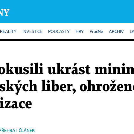
REALITY
INVESTICE
PODCASTY
HRY
PročNe
ARCHIV
D
okusili ukrást minim
tských liber, ohrože
nizace
PŘEHRÁT ČLÁNEK