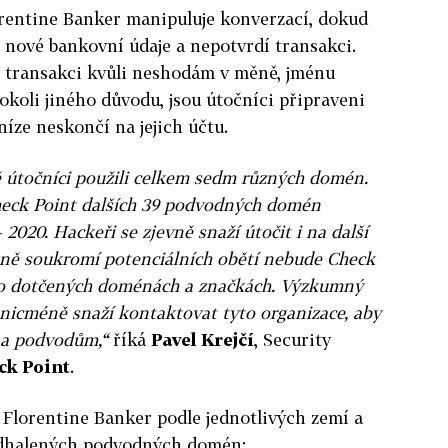
rentine Banker manipuluje konverzací, dokud
í nové bankovní údaje a nepotvrdí transakci.
 transakci kvůli neshodám v měně, jménu
okoli jiného důvodu, jsou útočníci připraveni
níze neskončí na jejich účtu.
 útočníci použili celkem sedm různých domén.
heck Point dalších 39 podvodných domén
 2020. Hackeři se zjevně snaží útočit i na další
aně soukromí potenciálních obětí nebude Check
 o dotčených doménách a značkách. Výzkumný
nicméně snaží kontaktovat tyto organizace, aby
 a podvodům,“
říká
Pavel Krejčí
, Security
ck Point
.
 Florentine Banker podle jednotlivých zemí a
 odhalených podvodných domén: