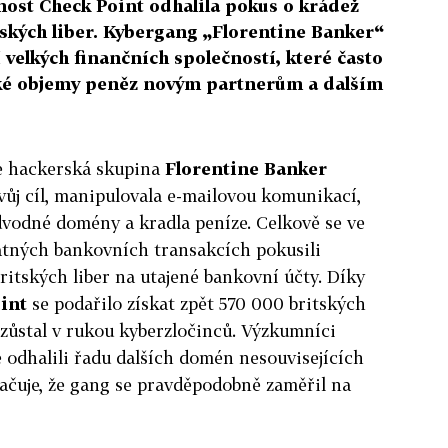
ost Check Point odhalila pokus o krádež
tských liber. Kybergang „Florentine Banker“
 velkých finančních společností, které často
lké objemy peněz novým partnerům a dalším
e hackerská skupina
Florentine Banker
svůj cíl, manipulovala e-mailovou komunikací,
dvodné domény a kradla peníze. Celkově se ve
tných bankovních transakcích pokusili
britských liber na utajené bankovní účty. Díky
int
se podařilo získat zpět 570 000 britských
 zůstal v rukou kyberzločinců. Výzkumníci
 odhalili řadu dalších domén nesouvisejících
ačuje, že gang se pravděpodobně zaměřil na