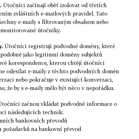
.
Útočníci začínají oběť izolovat od třetích
ením zvláštních e-mailových pravidel. Tato
všechny e-maily s filtrovaným obsahem nebo
 monitorované útočníky.
.
Útočníci registrují podvodné domény, které
 podobně jako legitimní domény subjektů
ové korespondence, kterou chtějí útočníci
čne odesílat e-maily z těchto podvodných domén
rzaci nebo pokračuje v existující konverzaci,
e, že by s e-maily mělo být něco v nepořádku.
točníci začnou vkládat podvodné informace o
í následujících technik:
mních bankovních převodů
 požadavků na bankovní převod