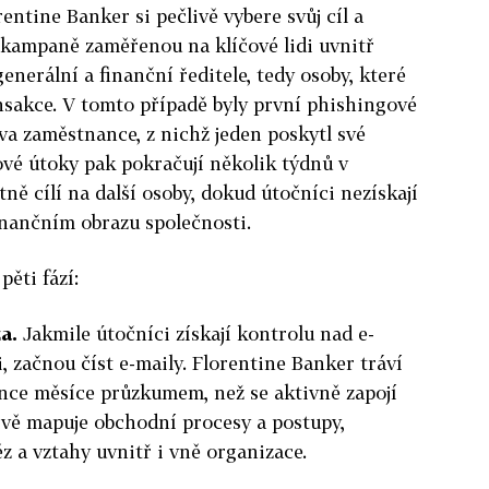
ntine Banker si pečlivě vybere svůj cíl a
 kampaně zaměřenou na klíčové lidi uvnitř
generální a finanční ředitele, tedy osoby, které
ansakce. V tomto případě byly první phishingové
a zaměstnance, z nichž jeden poskytl své
ové útoky pak pokračují několik týdnů v
ně cílí na další osoby, dokud útočníci nezískají
inančním obrazu společnosti.
pěti fází:
a.
Jakmile útočníci získají kontrolu nad e-
 začnou číst e-maily. Florentine Banker tráví
nce měsíce průzkumem, než se aktivně zapojí
ivě mapuje obchodní procesy a postupy,
 a vztahy uvnitř i vně organizace.