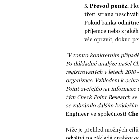
5.
Převod peněz.
Flo
třetí strana neschvál
Pokud banka odmítne
příjemce nebo z jakéh
vše opravit, dokud pe
"V tomto konkrétním případě
Po důkladné analýze našel C
registrovaných v letech 2018 –
organizace. Vzhledem k ochr
Point zveřejňovat informace
tým Check Point Research se 
se zabránilo dalším krádežím
Engineer ve společnosti
Che
Níže je přehled možných cílů
odvětví na základě analýzy