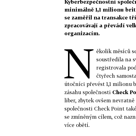
Kyberbezpečnostní společn
minimálně 1,1 milionu bri
se zaměřil na transakce tří
zpracovávají a převádí ve
organizacím.
N
ěkolik měsíců s
soustředila na 
registrovala po
čtyřech samosta
útočníci převést 1,1 milionu 
zásahu společnosti
Check Po
liber, zbytek ovšem nevratně
společnosti Check Point také
se zmíněným cílem, což nazn
více obětí.