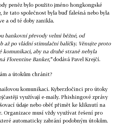
ody peněz bylo použito jméno hongkongské
e, že tato společnost byla buď falešná nebo byla
ve a od té doby zanikla.
ou bankovní převody velmi běžné, od
 až po vládní stimulační balíčky. Věnujte proto
é komunikaci, aby na druhé straně nebyla
á Florentine Banker,”
dodává Pavel Krejčí.
bám a útokům chránit?
mailovou komunikaci. Kyberzločinci pro útoky
ejčastěji využívají e-maily. Phishingové zprávy
ašovací údaje nebo oběť přimět ke kliknutí na
. Organizace musí vždy využívat řešení pro
 které automaticky zabrání podobným útokům.