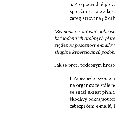
5. Pro podvodné přev
společnosti, ale zdá s
zaregistrovaná již dří
"Zejména v současné době js
každodenních drobných plateb
zvýšenou pozornost e-mailov
skupina kyberzločinců podobn
Jak se proti podobným hroz
1. Zabezpečte svou e-
na organizace stále n
se snaží ukrást přihl
škodlivý odkaz/soubor
zabezpečení e-mailů,