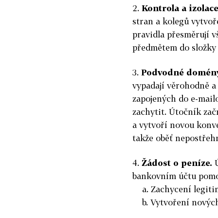
2.
Kontrola a izolace
stran a kolegů vytvoř
pravidla přesměrují 
předmětem do složky
3.
Podvodné domény
vypadají věrohodně a
zapojených do e-mail
zachytit. Útočník za
a vytvoří novou konve
takže oběť nepostřehn
4.
Žádost o peníze.
Ú
bankovním účtu pomoc
a. Zachycení legiti
b. Vytvoření nových