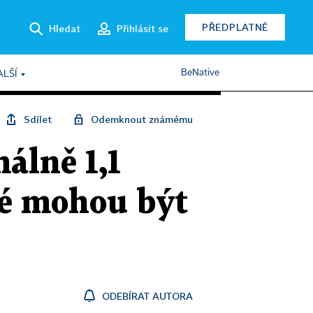
PŘEDPLATNÉ
Hledat
Přihlásit se
BeNative
ALŠÍ
Sdílet
Odemknout známému
álně 1,1
né mohou být
ODEBÍRAT AUTORA