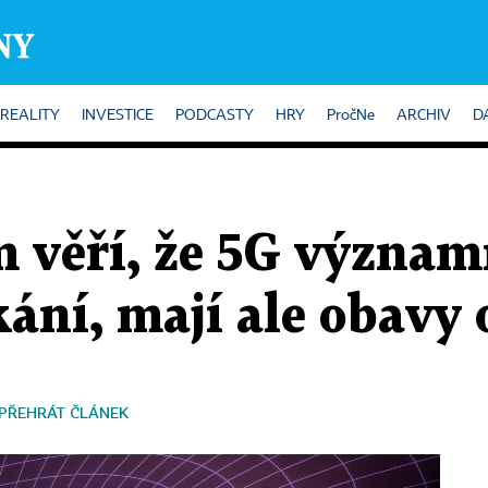
REALITY
INVESTICE
PODCASTY
HRY
PročNe
ARCHIV
D
m věří, že 5G význam
kání, mají ale obavy
PŘEHRÁT ČLÁNEK