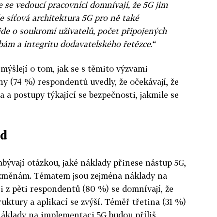
e se vedoucí pracovníci domnívají, že 5G jim
e síťová architektura 5G pro ně také
jde o soukromí uživatelů, počet připojených
užbám a integritu dodavatelského řetězce.“
mýšlejí o tom, jak se s těmito výzvami
ny (74 %) respondentů uvedly, že očekávají, že
 a postupy týkající se bezpečnosti, jakmile se
ed
abývají otázkou, jaké náklady přinese nástup 5G,
 změnám. Tématem jsou zejména náklady na
i z pěti respondentů (80 %) se domnívají, že
uktury a aplikací se zvýší. Téměř třetina (31 %)
 náklady na implementaci 5G budou příliš