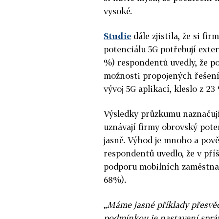
vysoké.
Studie
dále zjistila, že si fi
potenciálu 5G potřebují exter
%) respondentů uvedly, že po
možnosti propojených řešení s
vývoj 5G aplikací, kleslo z 2
Výsledky průzkumu naznačují
uznávají firmy obrovský poten
jasně. Výhod je mnoho a pov
respondentů uvedlo, že v příš
podporu mobilních zaměstna
68%).
„Máme jasné příklady přesvědč
podmínkou je nastavení správ