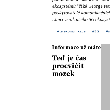
ekosystémů,“
říká George Na
poskytovatelé komunikačních s
rámci vznikajícího 5G ekosys
#telekomunikace
#5G
#s
Informace už máte
Teď je čas
procvičit
mozek