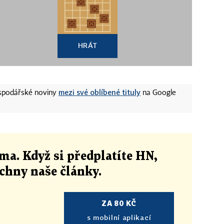
HRÁT
mezi své oblíbené tituly
ospodářské noviny
na Google
ma. Když si předplatíte HN,
echny naše články
.
ZA 80 KČ
s mobilní aplikací