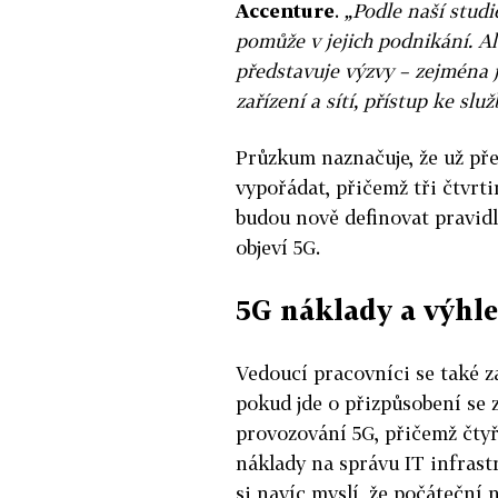
Accenture
.
„Podle naší studi
pomůže v jejich podnikání. Al
představuje výzvy – zejména 
zařízení a sítí, přístup ke sl
Průzkum naznačuje, že už pře
vypořádat, přičemž tři čtvrti
budou nově definovat pravidla
objeví 5G.
5G náklady a výhl
Vedoucí pracovníci se také z
pokud jde o přizpůsobení se
provozování 5G, přičemž čtyř
náklady na správu IT infrastr
si navíc myslí, že počáteční