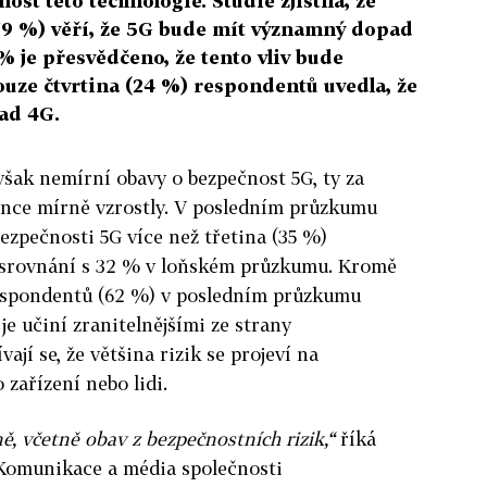
ost této technologie. Studie zjistila, že
(79 %) věří, že 5G bude mít významný dopad
 % je přesvědčeno, že tento vliv bude
ouze čtvrtina (24 %) respondentů uvedla, že
pad 4G.
šak nemírní obavy o bezpečnost 5G, ty za
once mírně vzrostly. V posledním průzkumu
bezpečnosti 5G více než třetina (35 %)
 srovnání s 32 % v loňském průzkumu. Kromě
 respondentů (62 %) v posledním průzkumu
 je učiní zranitelnějšími ze strany
jí se, že většina rizik se projeví na
o zařízení nebo lidi.
, včetně obav z bezpečnostních rizik,“
říká
e Komunikace a média společnosti