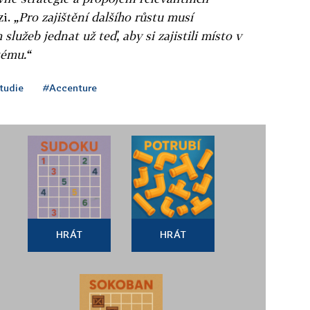
zi.
„Pro zajištění dalšího růstu musí
lužeb jednat už teď, aby si zajistili místo v
tému.“
tudie
#Accenture
HRÁT
HRÁT