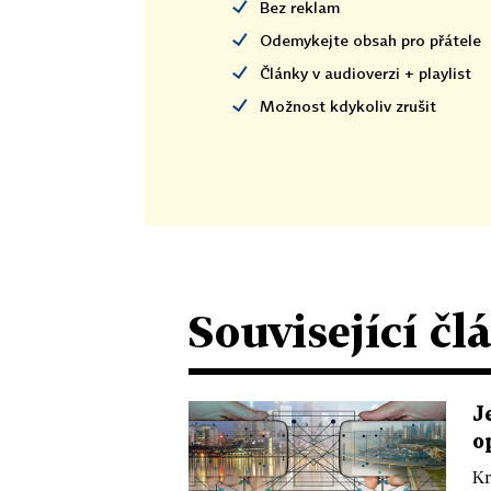
Bez reklam
Odemykejte obsah pro přátele
Články v audioverzi + playlist
Možnost kdykoliv zrušit
Související čl
J
o
Kr