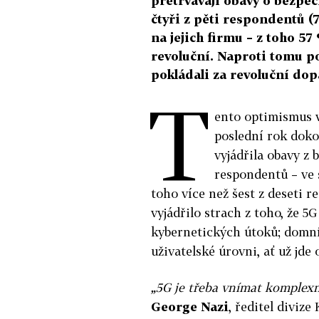
přetrvávají obavy o bezpečn
čtyři z pěti respondentů 
na jejich firmu – z toho 57
revoluční. Naproti tomu p
pokládali za revoluční do
T
ento optimismus v
poslední rok dok
vyjádřila obavy z 
respondentů – ve
toho více než šest z deseti
vyjádřilo strach z toho, že 5G
kybernetických útoků; domníva
uživatelské úrovni, ať už jde 
„5G je třeba vnímat komplexně
George Nazi
, ředitel diviz