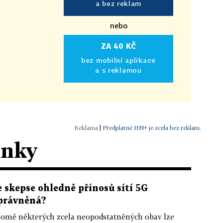
a bez reklam
nebo
ZA 40 KČ
bez mobilní aplikace
a s reklamou
|
Předplatné HN+ je zcela bez reklam.
ánky
e skepse ohledně přínosů sítí 5G
právněná?
omě některých zcela neopodstatněných obav lze