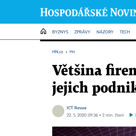
HOME
BYZNYS
ZPRÁVY
NÁZORY
TECH
HN.cz
›
Hn
Většina fire
jejich podni
ICT Revue
22. 5. 2020 09:36 ▪ 2 min. čtení