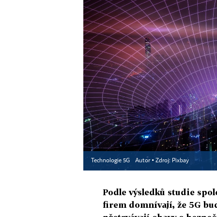
Technologie 5G
Autor ▪
Zdroj: Pixbay
Podle výsledků studie spol
firem domnívají, že 5G bud