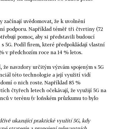
rmy začínají uvědomovat, že k uvolnění
ní podporu. Například téměř tři čtvrtiny (72
třebují pomoc, aby si představili budoucí
 5G. Podíl firem, které předpokládají vlastní
3 % v předchozím roce na 14 % letos.
, že navzdory určitým výzvám spojeným s 5G
ciál této technologie a její využití vidí
ědomí o nich roste. Například 85 %
tích čtyřech letech očekávají, že využijí 5G na
nců v terénu (v loňském průzkumu to bylo
ivě ukazující praktické využití 5G, kdy
né strategie a propojení relevantních