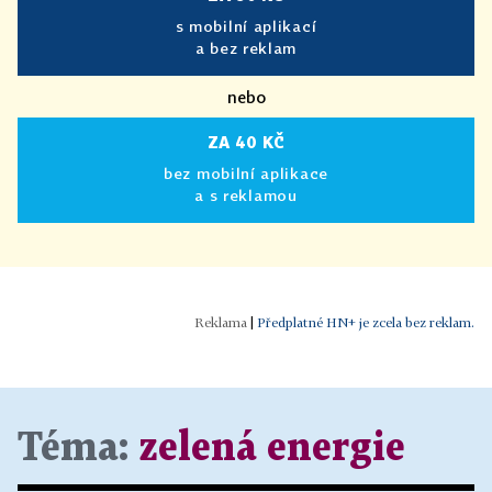
s mobilní aplikací
a bez reklam
nebo
ZA 40 KČ
bez mobilní aplikace
a s reklamou
|
Předplatné HN+ je zcela bez reklam.
Téma:
zelená energie