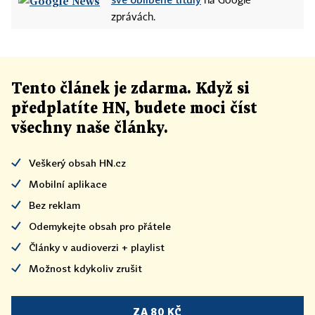
na Google
zprávách.
Tento článek
je
zdarma. Když si
předplatíte HN, budete moci číst
všechny naše články
.
Veškerý obsah HN.cz
Mobilní aplikace
Bez reklam
Odemykejte obsah pro přátele
Články v audioverzi + playlist
Možnost kdykoliv zrušit
ZA 80 KČ