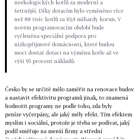
neekolo­gických kotlů za moderní a
šetrnější. Díky dotacím bylo vyměněno více
než 88 tisíc kotlů za 10,4 mi­liardy korun. V
novém programovacím období bude
vyčleněna speciální podpora pro
nízkopříjmové domácnosti, které budou
moci dostat dotaci na výměnu kotle až ve
výši 95 procent nákladů.
Česko by se určitě mělo zaměřit na renovace budov
a nastavit efektivitu programů jinak, to znamená
hodnotit programy ne podle toho, zda byly
peníze vyčerpány, ale jaký měly efekt. Tím efektem
myslím i sociální, protože je třeba se podívat, jaký
podíl směřuje na menší firmy a střední