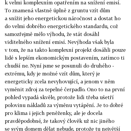
k velmi komplexním opatřením na snížení emisí.
To znamená vlastně úplně z gruntu vzít dům
a snížit jeho energetickou náročnost a dostat ho
do velmi dobrého energetického standardu, což
samozřejmě mělo výhodu, že stát dosáhl
viditelného snížení emisí. Nevýhoda však byla
v tom, že na takto komplexní projekt dosáhli pouze
lidé s lepším ekonomickým postavením, zatímco ti
chudší ne. Nyní jsme se posunuli do druhého ­
extrému, kdy je možné vzít dům, který je
energeticky zcela nevyhovující, a jenom v něm
vyměnit zdroj za tepelné čerpadlo. Ono to na první
pohled ­vypadá skvěle, protože lidi třeba ušetří
polovinu nákladů za výměnu vytápění. Je to dobré
pro klima i jejich peněženky, ale je docela
pravděpodobné, že takový člověk už nic jiného
se svým domem dělat nebude, protože tu největší