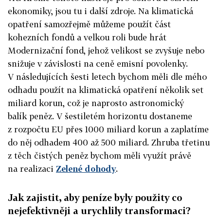
ekonomiky, jsou tu i další zdroje. Na klimatická
opatření samozřejmě můžeme použít část
kohezních fondů a velkou roli bude hrát
Modernizační fond, jehož velikost se zvyšuje nebo
snižuje v závislosti na ceně emisní povolenky.
V následujících šesti letech bychom měli dle mého
odhadu použít na klimatická opatření několik set
miliard korun, což je naprosto astronomický
balík peněz. V šestiletém horizontu dostaneme
z rozpočtu EU přes 1000 miliard korun a zaplatíme
do něj odhadem 400 až 500 miliard. Zhruba třetinu
z těch čistých ­peněz bychom měli využít právě
na realizaci
Zelené dohody
.
Jak zajistit, aby peníze byly použity co
nejefektivněji a urychlily transformaci?