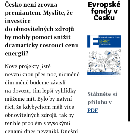
Evropské
Česko není zrovna
fondy v
premiantem. Myslíte, že
Česku
investice
do obnovitelných zdrojů
by mohly pomoci snížit
dramaticky rostoucí cenu
energií?
Nové projekty jistě
nevzniknou přes noc, nicméně
čím méně budeme závislí
na dovozu, tím lepší vyhlídky
Stáhněte si
můžeme mít. Bylo by naivní
přílohu v
říci, že kdybychom měli více
PDF
obnovitelných zdrojů, tak by
tenhle problém s vysokými
cenami dnes nevznikl. Dnešní