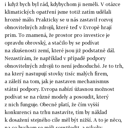
i když bych byl rád, kdybychom ji neměli. V otázce
klimatických opatření jsme totiž zatím udělali
hrozně málo. Prakticky se u nás zastavil rozvoj
obnovitelných zdrojů, které teď v Evropě hrají
prim. To znamená, že prostor pro investice je
opravdu obrovský, a stačilo by se podívat
na zkušenosti zemí, které jsou již podstatně dál.
Nezastírám, že například v případě podpory
obnovitelných zdrojů to není jednoduché. Je to trh,
na který nastupují stovky tisíc malých firem,
a záleží na tom, jak je nastaven mechanismus
státní podpory. Evropa nabízí úžasnou možnost
podívat se na různé modely a posoudit, který
z nich funguje. Obecně platí, že čím vyšší
konkurenci na trhu nastavíte, tím by náklad
k dosažení stejného cíle měl být nižší. A to je něco,
na co bychom se měli soustředit, a nikoliv