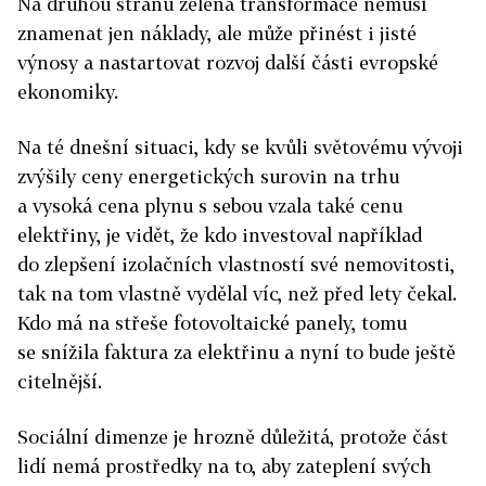
Na druhou stranu zelená transformace nemusí
znamenat jen náklady, ale může přinést i jisté
výnosy a nastartovat rozvoj další části evropské
ekonomiky.
Na té dnešní situaci, kdy se kvůli světovému vývoji
zvýšily ceny energetických surovin na trhu
a vysoká cena plynu s sebou vzala také cenu
elektřiny, je vidět, že kdo investoval například
do zlepšení izolačních vlastností své nemovitosti,
tak na tom vlastně vydělal víc, než před lety čekal.
Kdo má na střeše fotovoltaické panely, tomu
se snížila faktura za elektřinu a nyní to bude ještě
citelnější.
Sociální dimenze je hrozně důležitá, protože část
lidí nemá prostředky na to, aby zateplení svých