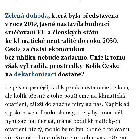
Zelená dohoda
, která byla představena
v roce 2019, jasně nastavila budoucí
směřování EU a členských států
ke klimatické neutralitě do roku 2050.
Cesta za čistší ekonomikou
bez uhlíku nebude zadarmo. Unie k tomu
však vyhradila prostředky. Kolik Česko
na
dekarbonizaci
dostane?
Už je sice jasnější, kolik peněz dostaneme celkem,
ale kolik přesně z toho použijeme na klimatická
opatření, záleží do značné míry na nás. Například
v pokrizovém fondu obnovy, který bychom měli
nyní začínat čerpat, máme podíl klimatických
opatření nízký, mohlo by to být klidně o polovinu
víc. Kromě tohoto nástroje pro obnovu a oživení