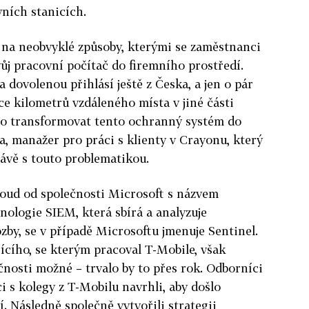
ních stanicích.
 na neobvyklé způsoby, kterými se zaměstnanci
vůj pracovní počítač do firemního prostředí.
 dovolenou přihlásí ještě z Česka, a jen o pár
íce kilometrů vzdáleného místa v jiné části
lo transformovat tento ochranný systém do
a, manažer pro práci s klienty v Crayonu, který
vě s touto problematikou.
loud od společnosti Microsoft s názvem
nologie SIEM, která sbírá a analyzuje
zby, se v případě Microsoftu jmenuje Sentinel.
jícího, se kterým pracoval T-Mobile, však
nosti možné – trvalo by to přes rok. Odborníci
i s kolegy z T-Mobilu navrhli, aby došlo
. Následně společně vytvořili strategii