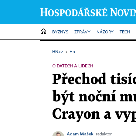
HOME
BYZNYS
ZPRÁVY
NÁZORY
TECH
HN.cz
›
Hn
O DATECH A LIDECH
Přechod tis
být noční mů
Crayon a vyp
Adam Mašek
redaktor