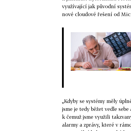
využívající jak původní syst
nové cloudové řešení od Mic
„Kdyby se systémy měly úplně
jsme je tedy běžet vedle sebe 
k čemuž jsme využili takzvaný
alarmy a zprávy, které v rám