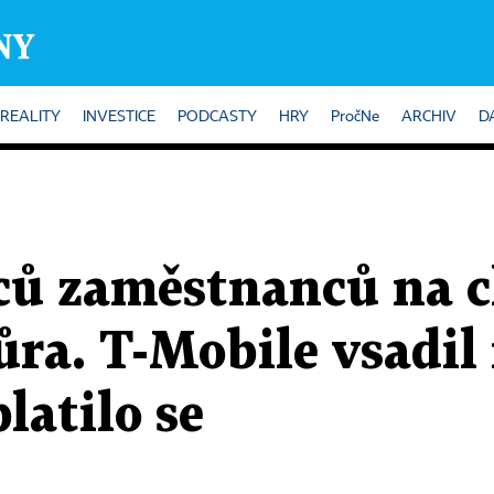
REALITY
INVESTICE
PODCASTY
HRY
PročNe
ARCHIV
D
íců zaměstnanců na 
ra. T-Mobile vsadil
latilo se