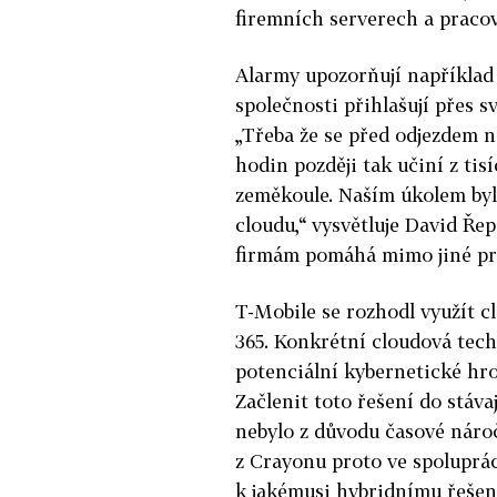
firemních serverech a pracov
Alarmy upozorňují například
společnosti přihlašují přes s
„Třeba že se před odjezdem na
hodin později tak učiní z tis
zeměkoule. Naším úkolem by
cloudu,“ vysvětluje David Řep
firmám pomáhá mimo jiné prá
T-Mobile se rozhodl využít c
365. Konkrétní cloudová tech
potenciální kybernetické hro
Začlenit toto řešení do stáva
nebylo z důvodu časové nároč
z Crayonu proto ve spoluprác
k jakémusi hybridnímu řešení