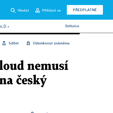
PŘEDPLATNÉ
Hledat
Přihlásit se
BeNative
ALŠÍ
Sdílet
Odemknout známému
cloud nemusí
 na český