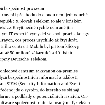
kou bezpečnost pro sedm
firmy při přechodu do cloudu není jednoduché.
epublic & Slovak Telekom to ale v loňském
 měsíce. K výjimečně rychlé ochraně jim
tým IT expertů vymyslel ve spolupráci s kolegy
rayon, což proces urychlilo až čtyřikrát.
tního centra T-Mobilu byl přitom klíčový,
at až 50 milionů zákazníků a 40 tisíců
upiny Deutsche Telekom.
dohledové centrum takzvanou on-premise
lýzu bezpečnostních informací a událostí,
kou SIEM (Security Information and Event
ečeno jde o systém, do kterého se sbíhají
alarmy a podklady o potenciálních rizicích. On-
oftware společnosti nainstalovaný na fyzických