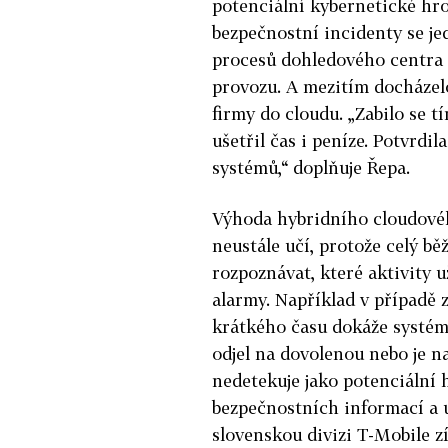
potenciální kybernetické hro
bezpečnostní incidenty se j
procesů dohledového centra T
provozu. A mezitím docházel
firmy do cloudu. „Zabilo se 
ušetřil čas i peníze. Potvrd
systémů,“ doplňuje Řepa.
Výhoda hybridního cloudovéh
neustále učí, protože celý bě
rozpoznávat, které aktivity u
alarmy. Například v případě
krátkého času dokáže systém
odjel na dovolenou nebo je n
nedetekuje jako potenciální 
bezpečnostních informací a 
slovenskou divizi T-Mobile z