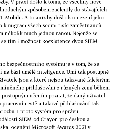
zby. V praxi došlo k tomu, že všechny nové
ednoduchým způsobem začlenily do stávajících
-Mobilu. A to aniž by došlo k omezení jeho
o k migraci všech sedmi tisíc zaměstnanců
tím několik much jednou ranou. Nejenže se
ila se tím i možnost koexistence dvou SIEM
o bezpečnostního systému je v tom, že se
ží na bázi umělé inteligence. Umí tak postupně
živatele jsou a které nejsou takzvaně falešnými
 zmíněného přihlašování z různých zemí během
 postupným učením poznat, že daný uživatel
a pracovní cestě a takové přihlašování tak
hrozbu.
I proto s
ystém pro správu
událostí SIEM od Crayon pro českou a
ískal ocenění Microsoft Awards 2021 v