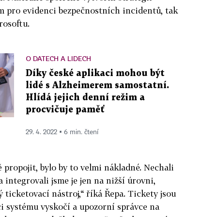
ém pro evidenci bezpečnostních incidentů, tak
rosoftu.
O DATECH A LIDECH
Díky české aplikaci mohou být
lidé s Alzheimerem samostatní.
Hlídá jejich denní režim a
procvičuje paměť
29. 4. 2022 ▪ 6 min. čtení
 propojit, bylo by to velmi nákladné. Nechali
a integrovali jsme je jen na nižší úrovni,
 ticketovací nástroj,“ říká Řepa. Tickety jsou
ci systému vyskočí a upozorní správce na