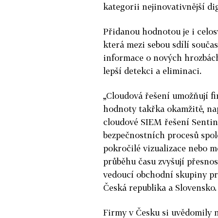
kategorii
nejinovativnější di
Přidanou hodnotou je i celos
která mezi sebou sdílí souča
informace o nových hrozbách
lepší detekci a eliminaci.
„Cloudová řešení umožňují fi
hodnoty takřka okamžitě, nap
cloudové SIEM
řešení
Sentine
bezpečnostních procesů spole
pokročilé vizualizace nebo m
průběhu času zvyšují přesnos
vedoucí obchodní skupiny pr
Česká republika a Slovensko.
Firmy v Česku si uvědomily n