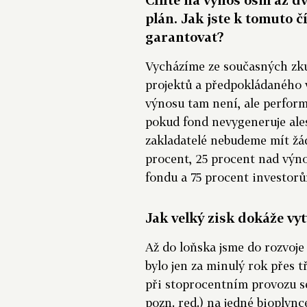
plán. Jak jste k tomuto č
garantovat?
Vycházíme ze současných zku
projektů a předpokládaného 
výnosu tam není, ale perfor
pokud fond nevygeneruje ale
zakladatelé nebudeme mít žá
procent, 25 procent nad vý
fondu a 75 procent investor
Jak velký zisk dokáže vyt
Až do loňska jsme do rozvoje 
bylo jen za minulý rok přes t
při stoprocentním provozu s
pozn. red.) na jedné bioplyn