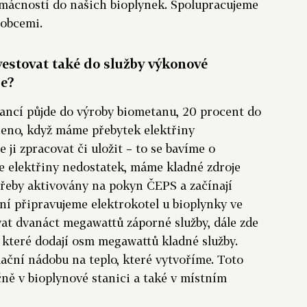
mácností do našich bioplynek. Spolupracujeme
 obcemi.
estovat také do služby výkonové
je?
nancí půjde do výroby biometanu, 20 procent do
čeno, když máme přebytek elektřiny
e ji zpracovat či uložit – to se bavíme o
je elektřiny nedostatek, máme kladné zdroje
otřeby aktivovány na pokyn ČEPS a začínají
yní připravujeme elektrokotel u bioplynky ve
at dvanáct megawattů záporné služby, dále zde
 které dodají osm megawattů kladné služby.
ční nádobu na teplo, které vytvoříme. Toto
čně v bioplynové stanici a také v místním