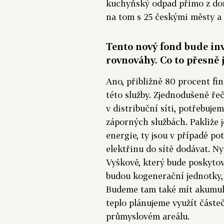
kuchyňský odpad přímo z do
na tom s 25 českými městy a
Tento nový fond bude inv
rovnováhy. Co to přesně 
Ano, přibližně 80 procent fi
této služby. Zjednodušeně ře
v distribuční síti, potřebujem
záporných službách. Pakliže 
energie, ty jsou v případě p
elektřinu do sítě dodávat. N
Vyškově, který bude poskytov
budou kogenerační jednotky,
Budeme tam také mít akumula
teplo plánujeme využít částe
průmyslovém areálu.