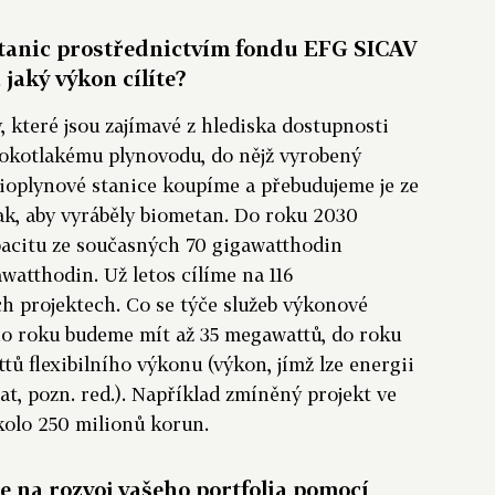
stanic prostřednictvím fondu EFG SICAV
 jaký výkon cílíte?
, které jsou zajímavé z hlediska dostupnosti
sokotlakému plynovodu, do nějž vyrobený
ioplynové stanice koupíme a přebudujeme je ze
k, aby vyráběly biometan. Do roku 2030
acitu ze současných 70 gigawatthodin
atthodin. Už letos cílíme na 116
ch projektech. Co se týče služeb výkonové
ho roku budeme mít až 35 megawattů, do roku
tů flexibilního výkonu (výkon, jímž lze energii
rat, pozn. red.). Například zmíněný projekt ve
kolo 250 milionů korun.
e na rozvoj vašeho portfolia pomocí