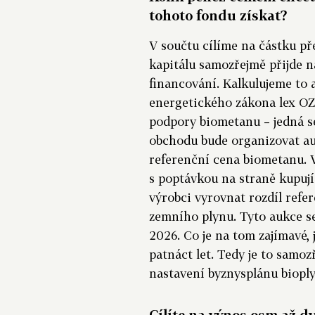
tohoto fondu získat?
V součtu cílíme na částku př
kapitálu samozřejmě přijde n
financování. Kalkulujeme to a
energetického zákona lex OZE
podpory biometanu – jedná s
obchodu bude organizovat au
referenční cena biometanu. 
s poptávkou na straně kupuj
výrobci vyrovnat rozdíl ref
zemního plynu. Tyto aukce s
2026. Co je na tom zajímavé,
patnáct let. Tedy je to samo
nastavení byznysplánu bioply
Cílíte na výnos osm až d