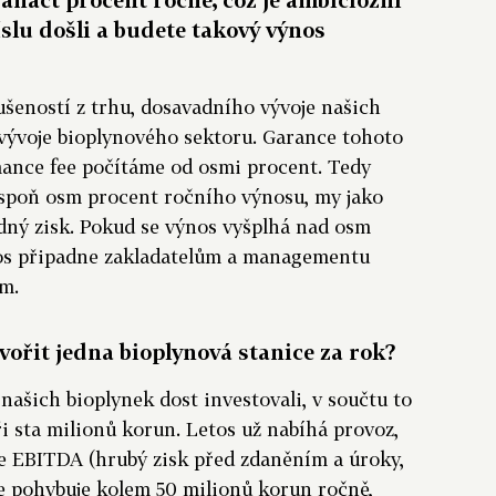
íslu došli a budete takový výnos
šeností z trhu, dosavadního vývoje našich
vývoje bioplynového sektoru. Garance tohoto
mance fee počítáme od osmi procent. Tedy
spoň osm procent ročního výnosu, my jako
dný zisk. Pokud se výnos vyšplhá nad osm
nos připadne zakladatelům a managementu
ům.
vořit jedna bioplynová stanice za rok?
našich bioplynek dost investovali, v součtu to
ři sta milionů korun. Letos už nabíhá provoz,
e EBITDA (hrubý zisk před zdaněním a úroky,
ce pohybuje kolem 50 milionů korun ročně,