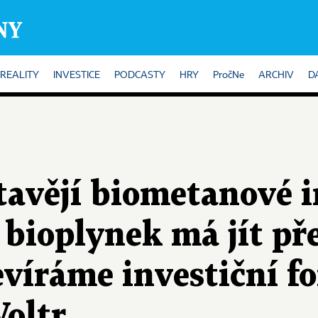
REALITY
INVESTICE
PODCASTY
HRY
PročNe
ARCHIV
D
stavějí biometanové 
bioplynek má jít pře
evíráme investiční fo
oltr