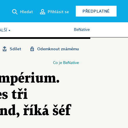
PŘEDPLATNÉ
Hledat
Přihlásit se
BeNative
ALŠÍ
Sdílet
Odemknout známému
Co je BeNative
impérium.
s tři
nd, říká šéf