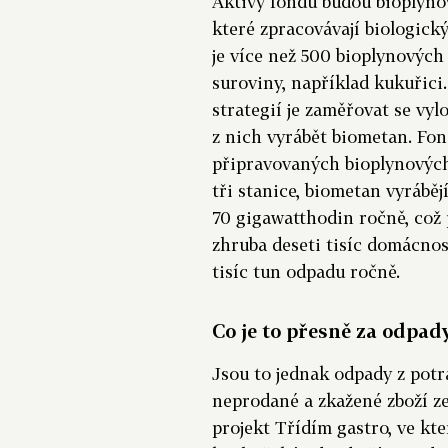
Aktivy fondu budou bioplynov
které zpracovávají biologic
je více než 500 bioplynových
suroviny, například kukuřici
strategií je zaměřovat se vyl
z nich vyrábět biometan. Fon
připravovaných bioplynových
tři stanice, biometan vyráběj
70 gigawatthodin ročně, což
zhruba deseti tisíc domácnos
tisíc tun odpadu ročně.
Co je to přesně za odpad
Jsou to jednak odpady z potr
neprodané a zkažené zboží z
projekt Třídím gastro, ve kte