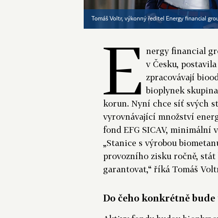
Tomáš Voltr, výkonný ředitel Energy financial gr
E
nergy financial g
v Česku, postavila
zpracovávají bioo
bioplynek skupina
korun. Nyní chce síť svých st
vyrovnávající množství energi
fond EFG SICAV, minimální vs
„Stanice s výrobou biometan
provozního zisku ročně, stát
garantovat,“ říká Tomáš Voltr
Do čeho konkrétně bude 