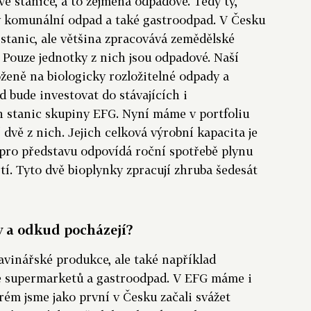
é stanice, a to zejména odpadové. Tedy ty,
ký komunální odpad a také gastroodpad. V Česku
 stanic, ale většina zpracovává zemědělské
. Pouze jednotky z nich jsou odpadové. Naší
oženě na biologicky rozložitelné odpady a
d bude investovat do stávajících i
 stanic skupiny EFG. Nyní máme v portfoliu
í dvě z nich. Jejich celková výrobní kapacita je
 pro představu odpovídá roční spotřebě plynu
tí. Tyto dvě bioplynky zpracují zhruba šedesát
y a odkud pocházejí?
avinářské produkce, ale také například
e supermarketů a gastroodpad. V EFG máme i
rém jsme jako první v Česku začali svážet