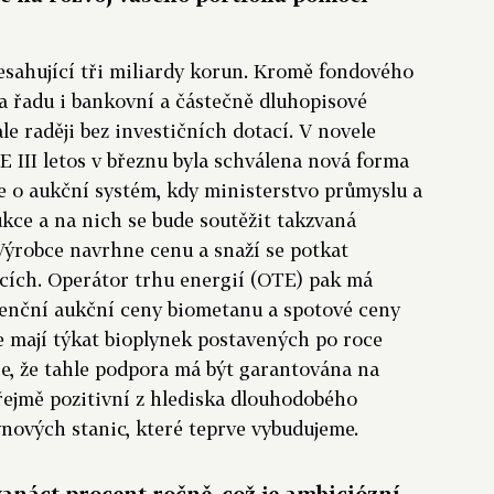
esahující tři miliardy korun. Kromě fondového
a řadu i bankovní a částečně dluhopisové
le raději bez investičních dotací. V novele
 III letos v březnu byla schválena nová forma
e o aukční systém, kdy ministerstvo průmyslu a
kce a na nich se bude soutěžit takzvaná
Výrobce navrhne cenu a snaží se potkat
ících. Operátor trhu energií (OTE) pak má
erenční aukční ceny biometanu a spotové ceny
e mají týkat bioplynek postavených po roce
 je, že tahle podpora má být garantována na
zřejmě pozitivní z hlediska dlouhodobého
nových stanic, které teprve vybudujeme.
vanáct procent ročně, což je ambiciózní