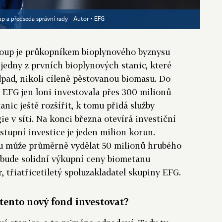
oup a předseda správní rady
Autor ▪
EFG
roup je průkopníkem bioplynového byznysu
 jedny z prvních bioplynových stanic, které
dpad, nikoli cíleně pěstovanou biomasu. Do
 EFG jen loni investovala přes 300 milionů
anic ještě rozšířit, k tomu přidá služby
e v síti. Na konci března otevírá investiční
tupní investice je jeden milion korun.
u může průměrně vydělat 50 milionů hrubého
 bude solidní výkupní ceny biometanu
, třiatřicetiletý spoluzakladatel skupiny EFG.
tento nový fond investovat?