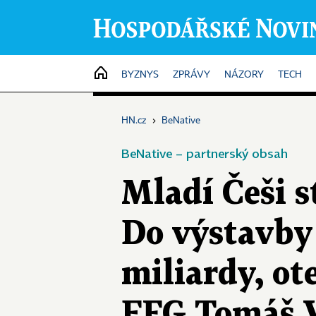
HOME
BYZNYS
ZPRÁVY
NÁZORY
TECH
HN.cz
›
BeNative
BeNative – partnerský obsah
Mladí Češi 
Do výstavby 
miliardy, ot
EFG Tomáš V