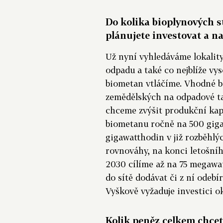
Do kolika bioplynových 
plánujete investovat a na
Už nyní vyhledáváme lokality
odpadu a také co nejblíže vy
biometan vtláčíme. Vhodné b
zemědělských na odpadové ta
chceme zvýšit produkční kap
biometanu ročně na 500 gigaw
gigawatthodin v již rozběhlý
rovnováhy, na konci letošní
2030 cílíme až na 75 megawat
do sítě dodávat či z ní odebí
Vyškově vyžaduje investici o
Kolik peněz celkem chcet