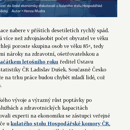
ečností do české ekonomiky diskutovali u kulatého stolu Hospodářské
šický.
Autor ▪
Honza Mudra
ace nabere v příštích desetiletích rychlý spád.
 více než zdvojnásobit počet obyvatel ve věku
ychleji poroste skupina osob ve věku 85+, tedy
ími nároky na zdravotní, ošetřovatelskou a
začátkem letošního roku
ředitel Ústavu
statistiky ČR Ladislav Dušek. Současně Česko
že na trhu práce budou chybět mladí lidé, což
e.
kého vývoje a výrazný růst poptávky po
službách a zdravotnických kapacitách
ovali experti na ekonomiku se zástupci veřejné
éče u
kulatého stolu Hospodářské komory ČR
,