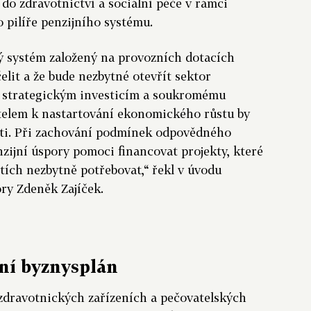
 do zdravotnictví a sociální péče v rámci
 pilíře penzijního systému.
ný systém založený na provozních dotacích
lit a že bude nezbytné otevřít sektor
če strategickým investicím a soukromému
atelem k nastartování ekonomického růstu by
sti. Při zachování podmínek odpovědného
ijní úspory pomoci financovat projekty, které
etích nezbytně potřebovat,“ řekl v úvodu
ry Zdeněk Zajíček.
ní byznysplán
zdravotnických zařízeních a pečovatelských