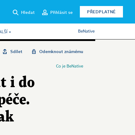
PŘEDPLATNÉ
Hledat
Přihlásit se
BeNative
ALŠÍ
Sdílet
Odemknout známému
Co je BeNative
t i do
péče.
šak