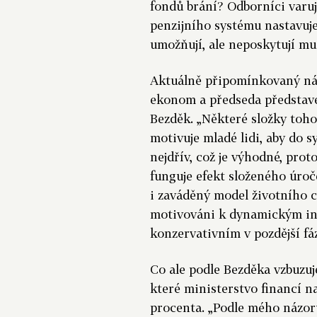
fondů brání? Odborníci varuj
penzijního systému nastavuje 
umožňují, ale neposkytují 
Aktuálně připomínkovaný náv
ekonom a předseda představe
Bezděk. „Některé složky toh
motivuje mladé lidi, aby do 
nejdřív, což je výhodné, pro
funguje efekt složeného úroč
i zaváděný model životního c
motivováni k dynamickým inv
konzervativním v pozdější fáz
Co ale podle Bezděka vzbuzuje
které ministerstvo financí n
procenta. „Podle mého názoru