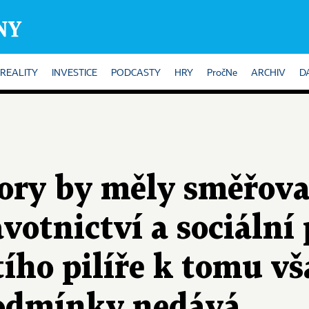
REALITY
INVESTICE
PODCASTY
HRY
PročNe
ARCHIV
D
ory by měly směřova
votnictví a sociální 
ího pilíře k tomu v
odmínky nedává