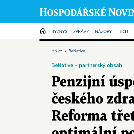
HOME
BYZNYS
ZPRÁVY
NÁZORY
TECH
HN.cz
›
BeNative
BeNative – partnerský obsah
Penzijní úsp
českého zdra
Reforma třet
optimální p