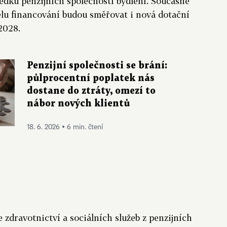
edků penzijních společností bydlení. Současně
elu financování budou směřovat i nová dotační
2028.
Penzijní společnosti se brání:
půlprocentní poplatek nás
dostane do ztráty, omezí to
nábor nových klientů
18. 6. 2026 ▪ 6 min. čtení
 zdravotnictví a sociálních služeb z penzijních