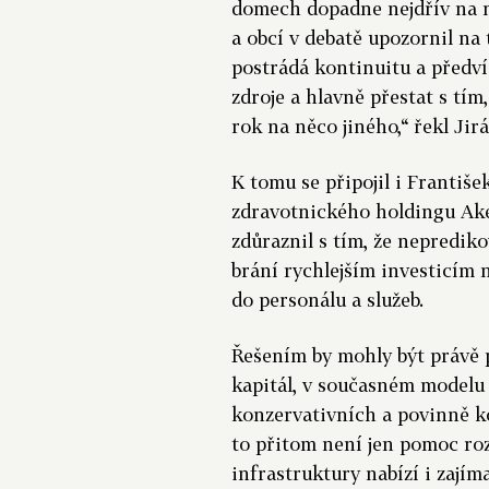
domech dopadne nejdřív na m
a obcí v debatě upozornil na 
postrádá kontinuitu a předv
zdroje a hlavně přestat s tím,
rok na něco jiného,“ řekl Jir
K tomu se připojil i František
zdravotnického holdingu Ake
zdůraznil s tím, že nepredi
brání rychlejším investicím 
do personálu a služeb.
Řešením by mohly být právě p
kapitál, v současném modelu 
konzervativních a povinně k
to přitom není jen pomoc ro
infrastruktury nabízí i zajím