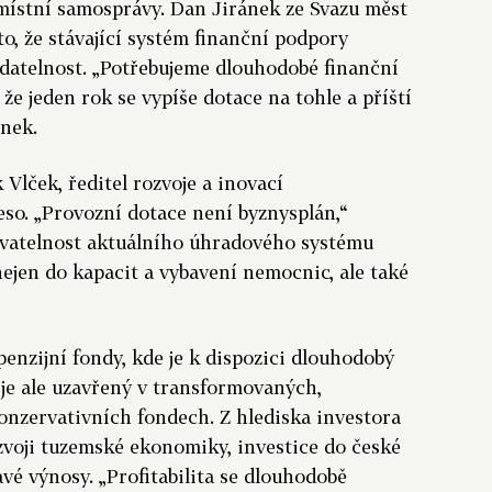
ístní samosprávy. Dan Jiránek ze Svazu měst
to, že stávající systém finanční podpory
ídatelnost. „Potřebujeme dlouhodobé finanční
 že jeden rok se vypíše dotace na tohle a příští
ánek.
 Vlček, ředitel rozvoje a inovací
so. „Provozní dotace není byznysplán,“
kovatelnost aktuálního úhradového systému
nejen do kapacit a vybavení nemocnic, ale také
enzijní fondy, kde je k dispozici dlouhodobý
je ale uzavřený v transformovaných,
onzervativních fondech. Z hlediska investora
zvoji tuzemské ekonomiky, investice do české
avé výnosy. „Profitabilita se dlouhodobě