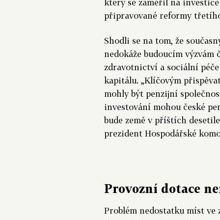
který se zaměřil na investice
připravované reformy třetího
Shodli se na tom, že součas
nedokáže budoucím výzvám če
zdravotnictví a sociální pé
kapitálu. „Klíčovým přispěv
mohly být penzijní společno
investování mohou české penz
bude země v příštích desetil
prezident Hospodářské komo
Provozní dotace ne
Problém nedostatku míst ve 