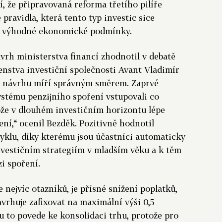
í, že připravovaná reforma třetího pilíře
pravidla, která tento typ investic sice
mu výhodné ekonomické podmínky.
rh ministerstva financí zhodnotil v debatě
nstva investiční společnosti Avant Vladimír
o návrhu míří správným směrem. Zaprvé
systému penzijního spoření vstupovali co
tože v dlouhém investičním horizontu lépe
ení,“ ocenil Bezděk. Pozitivně hodnotil
yklu, díky kterému jsou účastníci automaticky
estičním strategiím v mladším věku a k těm
i spoření.
 nejvíc otazníků, je přísné snížení poplatků,
avrhuje zafixovat na maximální výši 0,5
 to povede ke konsolidaci trhu, protože pro