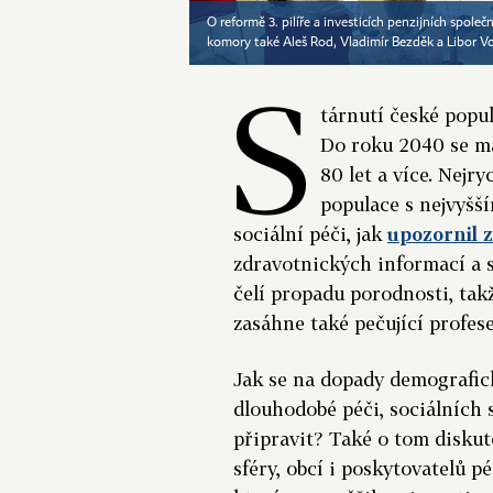
O reformě 3. pilíře a investicích penzijních spol
komory také Aleš Rod, Vladimír Bezděk a Libor Vo
S
tárnutí české popul
Do roku 2040 se má
80 let a více. Nejr
populace s nejvyšš
sociální péči, jak
upozornil 
zdravotnických informací a 
čelí propadu porodnosti, tak
zasáhne také pečující profes
Jak se na dopady demografic
dlouhodobé péči, sociálních 
připravit? Také o tom diskut
sféry, obcí i poskytovatelů p