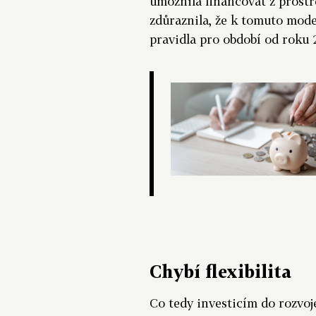
umožnila financovat z prostř
zdůraznila, že k tomuto mod
pravidla pro období od roku 
Chybí flexibilita
Co tedy investicím do rozvoje