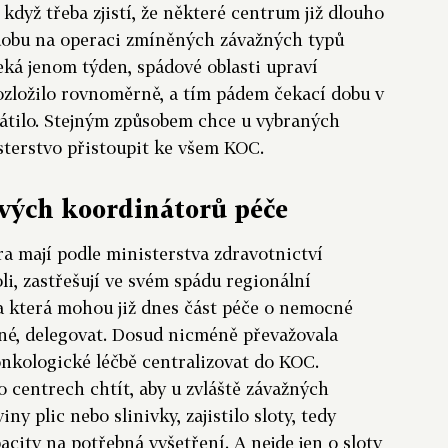
když třeba zjistí, že některé centrum již dlouho
 dobu na operaci zmíněných závažných typů
eká jenom týden, spádové oblasti upraví
rozložilo rovnoměrně, a tím pádem čekací dobu v
rátilo. Stejným způsobem chce u vybraných
terstvo přistoupit ke všem KOC.
ových koordinátorů péče
a mají podle ministerstva zdravotnictví
li, zastřešují ve svém spádu regionální
a která mohou již dnes část péče o nemocné
žné, delegovat. Dosud nicméně převažovala
nkologické léčbě centralizovat do KOC.
 centrech chtít, aby u zvláště závažných
ny plic nebo slinivky, zajistilo sloty, tedy
acity na potřebná vyšetření. A nejde jen o sloty