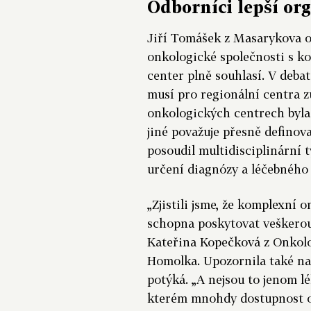
Odborníci lepší org
Jiří Tomášek z Masarykova o
onkologické společnosti s k
center plně souhlasí. V debat
musí pro regionální centra z
onkologických centrech byla 
jiné považuje přesně definovat
posoudil multidisciplinární 
určení diagnózy a léčebného
„Zjistili jsme, že komplexní
schopna poskytovat veškerou
Kateřina Kopečková z Onkolo
Homolka. Upozornila také na
potýká. „A nejsou to jenom lé
kterém mnohdy dostupnost on