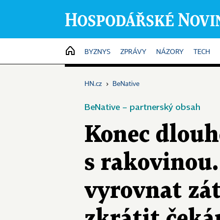
HOME
BYZNYS
ZPRÁVY
NÁZORY
TECH
HN.cz
›
BeNative
BeNative – partnerský obsah
Konec dlouh
s rakovinou
vyrovnat zát
zkrátit čeká