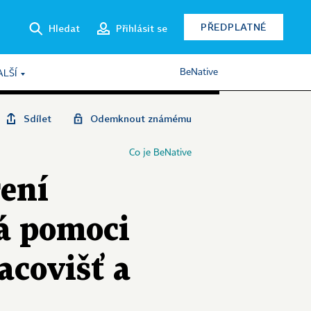
PŘEDPLATNÉ
Hledat
Přihlásit se
BeNative
ALŠÍ
Sdílet
Odemknout známému
Co je BeNative
ení
má pomoci
acovišť a