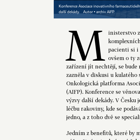
Konference Asociace inovativního farmaceutického
další dekády.
Autor ▪
archiv AIFP
M
inisterstvo 
komplexních
pacienti si i
ovšem o ty z
zařízení jít nechtějí, se bud
zazněla v diskusi u kulatého
Onkologická platforma Asoc
(AIFP). Konference se věnova
výzvy další dekády. V Česku 
léčbu rakoviny, kde se podáv
jedno, a z toho dvě se special
Jedním z benefitů, které by 