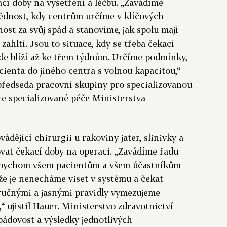
ací doby na vyšetření a léčbu. „Zavádíme
dnost, kdy centrům určíme v klíčových
st za svůj spád a stanovíme, jak spolu mají
zahltí. Jsou to situace, kdy se třeba čekací
de blíží až ke třem týdnům. Určíme podmínky,
cienta do jiného centra s volnou kapacitou,“
předseda pracovní skupiny pro specializovanou
ce specializované péče Ministerstva
dějící chirurgii u rakoviny jater, slinivky a
ovat čekací doby na operaci. „Zavádíme řadu
 abychom všem pacientům a všem účastníkům
, že je nenecháme viset v systému a čekat
ručnými a jasnými pravidly vymezujeme
 ujistil Hauer. Ministerstvo zdravotnictví
pádovost a výsledky jednotlivých