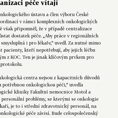
anizaci péče vítají
nkologického ústavu a člen výboru České
oordinací v rámci komplexních onkologických
ě však připomněl, že v případě centralizace
ůstat dostatek péče. „Aby práce v regionálních
smysluplná i pro lékaře,“ uvedl. Za nutné mimo
 pacienty, kteří nepotřebují, aby jejich léčbu
tým z KOC. Ten je jinak klíčovým prvkem pro
 protokolu.
 onkologická centra nejsou z kapacitních důvodů
 potřebnou onkologickou péči,“ uvedla
gické kliniky Fakultní nemocnice Motol a
 personální problémy, se kterými se onkologie
kaři, je to i střední zdravotnický personál, na
kologické péče závisí. Bude celospolečenský