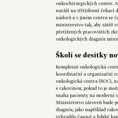
onkochirurgických center. A 
naráží na třítýdenní čekací
nádorů a v jiném centru se č
ministerstvo tak, aby zátěž 
přetížených pracovištích zk
onkologických diagnóz minis
Školí se desítky n
Komplexní onkologická centr
koordinační a organizační ro
onkologická centra (ROC), n
s rakovinou, pokud to je mo
snaha pacienty na moderní o
Ministerstvo zároveň bude po
diagnóz, jako například rakovi
vyhradilo časové a lidské kap