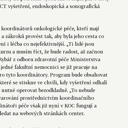
 CT vyšetření, endoskopická a sonografická
y koordinátorů onkologické péče, kteří mají
a zákroků provést tak, aby byla jeho cesta co
ní i léčba co nejefektivnější. „Ti lidé jsou
kurzu a musím říct, že bude radost, až začnou
 Rybář z odboru zdravotní péče Ministerstva
 jedné fakultní nemocnici se již pracuje na
pro tyto koordinátory. Program bude obsahovat
které se stiskne ve chvíli, kdy vyšetření odhalí
je nutné operovat bezodkladně. „To nebude
o varování prostřednictvím koordinačního
inátoři péče však již nyní v KOC fungují a
ledat na webových stránkách center.