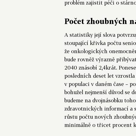
problém zajistit péči o stárn
Počet zhoubných ná
A statistiky její slova potvr
stoupající křivka počtu seni
že onkologických onemocnění,
bude rovněž výrazně přibývat.
2040 znásobí 2,4krát. Pones
posledních deset let vzrostl
v populaci v daném čase – po
bohužel nejmenší důvod se do
budeme na dvojnásobku tohoto
zdravotnických informací a s
růstu počtu nových zhoubnýc
minimálně o třicet procent k