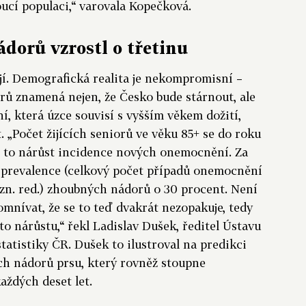
oucí populaci,“ varovala Kopečková.
dorů vzrostl o třetinu
zují. Demografická realita je nekompromisní –
orů znamená nejen, že Česko bude stárnout, ale
 která úzce souvisí s vyšším věkem dožití,
 „Počet žijících seniorů ve věku 85+ se do roku
e to nárůst incidence nových onemocnění. Za
a prevalence (celkový počet případů onemocnění
zn. red.) zhoubných nádorů o 30 procent. Není
mnívat, že se to teď dvakrát nezopakuje, tedy
 nárůstu,“ řekl Ladislav Dušek, ředitel Ústavu
tatistiky ČR. Dušek to ilustroval na predikci
h nádorů prsu, který rovněž stoupne
aždých deset let.