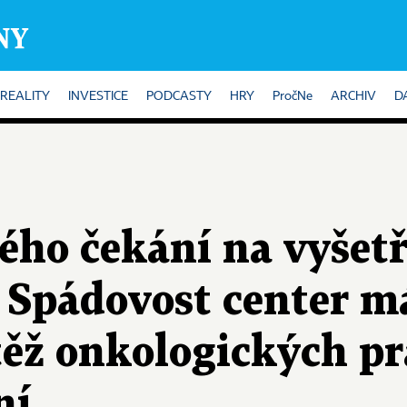
REALITY
INVESTICE
PODCASTY
HRY
PročNe
ARCHIV
D
ého čekání na vyšetř
. Spádovost center 
ěž onkologických pr
ní