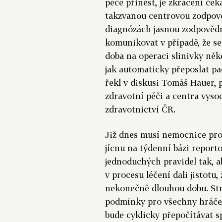
péče přinést, je zkrácení ček
takzvanou centrovou zodpově
diagnózách jasnou zodpovědno
komunikovat v případě, že se 
doba na operaci slinivky něk
jak automaticky přeposlat pa
řekl v diskusi Tomáš Hauer, 
zdravotní péči a centra vyso
zdravotnictví ČR.
Již dnes musí nemocnice prová
jícnu na týdenní bázi report
jednoduchých pravidel tak,
v procesu léčení dali jistotu
nekonečně dlouhou dobu. St
podmínky pro všechny hráče,“
bude cyklicky přepočítávat s