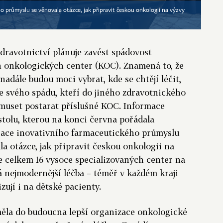
 průmyslu se věnovala otázce, jak připravit českou onkologii na výzvy
zdravotnictví plánuje zavést spádovost
 onkologických center (KOC). Znamená to, že
 nadále budou moci vybrat, kde se chtějí léčit,
e svého spádu, kteří do jiného zdravotnického
e muset postarat příslušné KOC. Informace
 stolu, kterou na konci června pořádala
iace inovativního farmaceutického průmyslu
la otázce, jak připravit českou onkologii na
je celkem 16 vysoce specializovaných center na
á nejmodernější léčba – téměř v každém kraji
izují i na dětské pacienty.
měla do budoucna lepší organizace onkologické