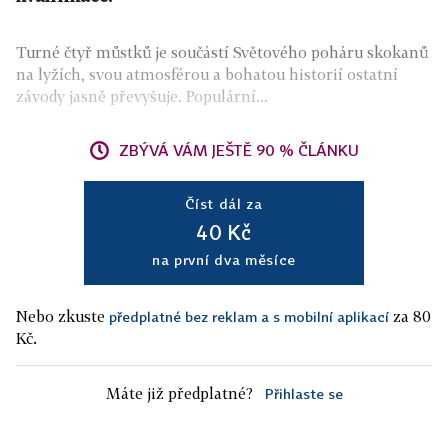
Turné čtyř můstků je součástí Světového poháru skokanů
na lyžích, svou atmosférou a bohatou historií ostatní
závody jasně převyšuje. Populární...
ZBÝVÁ VÁM JEŠTĚ 90 % ČLÁNKU
Číst dál za
40 Kč
na první dva měsíce
Nebo zkuste
za 80
předplatné bez reklam a s mobilní aplikací
Kč.
Máte již předplatné?
Přihlaste se