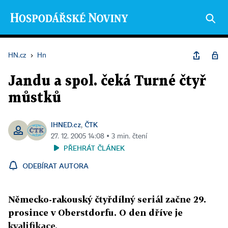
HN.cz
›
Hn
Jandu a spol. čeká Turné čtyř
můstků
IHNED.cz
ČTK
,
27. 12. 2005 14:08 ▪ 3 min. čtení
PŘEHRÁT ČLÁNEK
ODEBÍRAT AUTORA
Německo-rakouský čtyřdílný seriál začne 29.
prosince v Oberstdorfu. O den dříve je
kvalifikace.