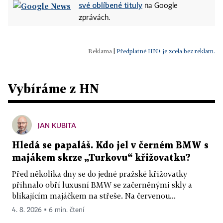
své oblíbené tituly
na Google
zprávách.
|
Předplatné HN+ je zcela bez reklam.
Vybíráme z HN
JAN KUBITA
Hledá se papaláš. Kdo jel v černém BMW s
majákem skrze „Turkovu“ křižovatku?
Před několika dny se do jedné pražské křižovatky
přihnalo obří luxusní BMW se začerněnými skly a
blikajícím majáčkem na střeše. Na červenou...
4. 8. 2026 ▪ 6 min. čtení