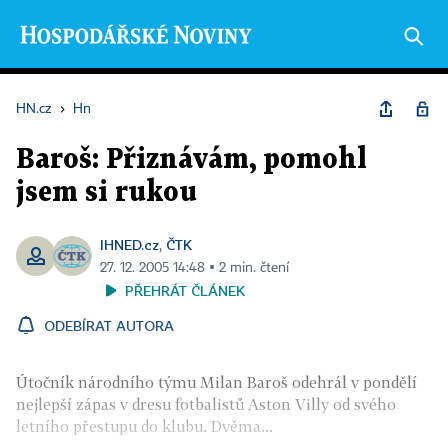
HN.cz
›
Hn
Baroš: Přiznávám, pomohl
jsem si rukou
IHNED.cz
ČTK
,
27. 12. 2005 14:48 ▪ 2 min. čtení
PŘEHRÁT ČLÁNEK
ODEBÍRAT AUTORA
Útočník národního týmu Milan Baroš odehrál v pondělí
nejlepší zápas v dresu fotbalistů Aston Villy od svého
letního přestupu do klubu. Dvěma...