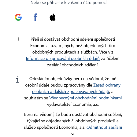
Certifikováno
Sledujte nás
Nebo se přihlaste k vašemu účtu pomocí
Stáhněte si aplikaci HN
Přeji si dostávat obchodní sdělení společnosti
Economia, a.s., o jiných, než objednaných či o
obdobných produktech a službách. Více viz
Informace o zpracování osobních údajů
za účelem
Kontakty
Ochrana osobních údajů
zasílání obchodních sdělení.
Tiráž redakce HN
Prohlášení o cookies
Odesláním objednávky beru na vědomí, že mé
Economia
Nastavení soukromí
osobní údaje budou zpracovány dle
Zásad ochrany
osobních a dalších zpracovávaných údajů
, a
Kariéra v HN
Všeobecné smluvní podmínky
souhlasím se
Všeobecnými obchodními podmínkami
Ceník inzerce
vydavatelství Economia, a.s.
Beru na vědomí, že budu dostávat obchodní sdělení,
Koupit / darovat předplatné
týkající se objednaných či obdobných produktů a
služeb společnosti Economia, a.s.
Odmítnout zasílání
Eventy