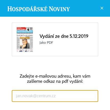
Vydání ze dne 5.12.2019
Jako PDF
Zadejte e-mailovou adresu, kam vám
zašleme odkaz na pdf vydání:
©
1996-2026
Economia, a.s.
Hospodářské noviny (print) ISSN 0862-9587
Hospodářské noviny (online) ISSN 2787-950X