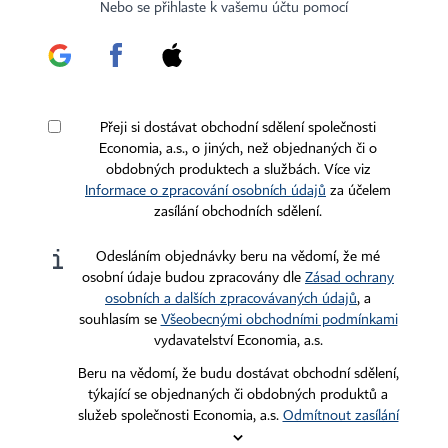
Certifikováno
Sledujte nás
Nebo se přihlaste k vašemu účtu pomocí
Stáhněte si aplikaci HN
Přeji si dostávat obchodní sdělení společnosti
Economia, a.s., o jiných, než objednaných či o
obdobných produktech a službách. Více viz
Informace o zpracování osobních údajů
za účelem
zasílání obchodních sdělení.
Kontakty
Ochrana osobních údajů
Tiráž redakce HN
Prohlášení o cookies
Odesláním objednávky beru na vědomí, že mé
Economia
Nastavení soukromí
osobní údaje budou zpracovány dle
Zásad ochrany
osobních a dalších zpracovávaných údajů
, a
Kariéra v HN
Všeobecné smluvní podmínky
souhlasím se
Všeobecnými obchodními podmínkami
Ceník inzerce
vydavatelství Economia, a.s.
Beru na vědomí, že budu dostávat obchodní sdělení,
Koupit / darovat předplatné
týkající se objednaných či obdobných produktů a
služeb společnosti Economia, a.s.
Odmítnout zasílání
Eventy