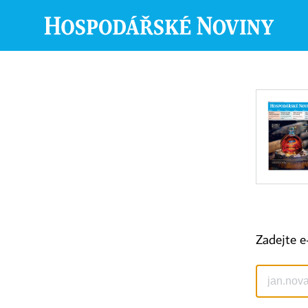
Zadejte e
©
1996-2026
Economia, a.s.
Hospodářské noviny (print) ISSN 0862-9587
Hospodářské noviny (online) ISSN 2787-950X