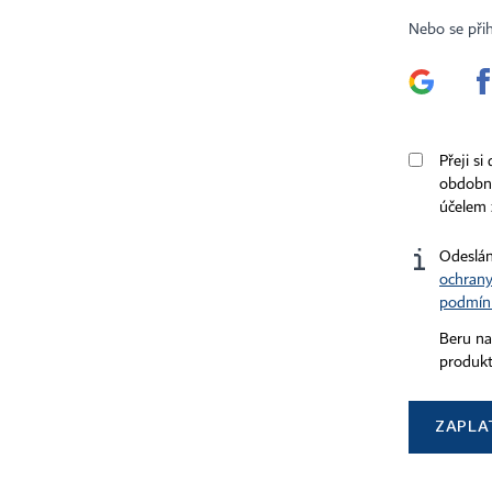
Nebo se při
Certifikováno
Sledujte nás
Stáhněte si aplikaci HN
Přeji si
obdobný
účelem 
Odeslán
ochrany
podmín
Beru na
produkt
ZAPLA