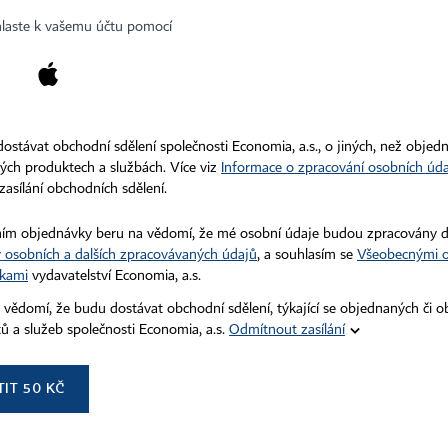
Kariéra v HN
Všeobecné smluvní podmínky
hlaste k vašemu účtu pomocí
Ceník inzerce
Autorská práva vykonává vydavatel. Bez písemného svolení vydavatele 
zejména rozmnožování a šíření jakýmkoli způsobem, mechanickým ne
Bez souhlasu vydavatele je zakázáno též rozmnožování obsahu pro 
 dostávat obchodní sdělení společnosti Economia, a.s., o jiných, než objed
podle ustanovení § 39c autorského zákona.
ch produktech a službách. Více viz
Informace o zpracování osobních úd
zasílání obchodních sdělení.
ím objednávky beru na vědomí, že mé osobní údaje budou zpracovány 
 osobních a dalších zpracovávaných údajů
, a souhlasím se
Všeobecnými 
kami
vydavatelství Economia, a.s.
 vědomí, že budu dostávat obchodní sdělení, týkající se objednaných či 
ů a služeb společnosti Economia, a.s.
Odmítnout zasílání
TIT
50
KČ