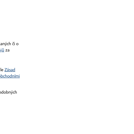
RSS kanály
je zakázáno jakékoli užití částí nebo celku díla,
bo elektronickým, v českém nebo jiném jazyce.
účely automatizované analýzy textů nebo dat
naných či o
ajů
za
dle
Zásad
obchodními
obdobných