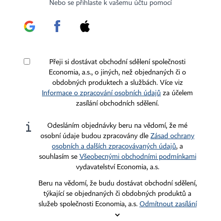
Certifikováno
Sledujte nás
Nebo se přihlaste k vašemu účtu pomocí
Stáhněte si aplikaci HN
Přeji si dostávat obchodní sdělení společnosti
Economia, a.s., o jiných, než objednaných či o
obdobných produktech a službách. Více viz
Informace o zpracování osobních údajů
za účelem
zasílání obchodních sdělení.
Kontakty
Ochrana osobních údajů
Tiráž redakce HN
Prohlášení o cookies
Odesláním objednávky beru na vědomí, že mé
Economia
Nastavení soukromí
osobní údaje budou zpracovány dle
Zásad ochrany
osobních a dalších zpracovávaných údajů
, a
Kariéra v HN
Všeobecné smluvní podmínky
souhlasím se
Všeobecnými obchodními podmínkami
Ceník inzerce
vydavatelství Economia, a.s.
Beru na vědomí, že budu dostávat obchodní sdělení,
Koupit / darovat předplatné
týkající se objednaných či obdobných produktů a
služeb společnosti Economia, a.s.
Odmítnout zasílání
Eventy